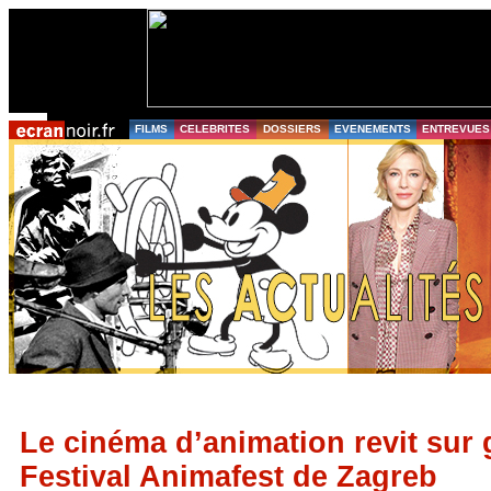
FILMS
CELEBRITES
DOSSIERS
EVENEMENTS
ENTREVUES
Le cinéma d’animation revit sur
Festival Animafest de Zagreb