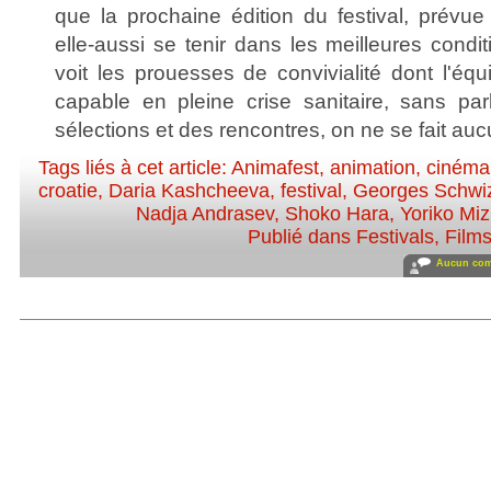
que la prochaine édition du festival, prévue
elle-aussi se tenir dans les meilleures cond
voit les prouesses de convivialité dont l'éq
capable en pleine crise sanitaire, sans par
sélections et des rencontres, on ne se fait auc
Tags liés à cet article:
Animafest
,
animation
,
cinéma
croatie
,
Daria Kashcheeva
,
festival
,
Georges Schwi
Nadja Andrasev
,
Shoko Hara
,
Yoriko Miz
Publié dans
Festivals
,
Film
Aucun com