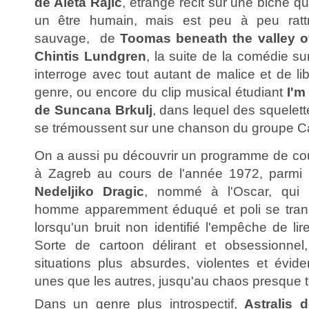
de Aleta Rajic
, étrange récit sur une biche 
un être humain, mais est peu à peu ratt
sauvage, de
Toomas beneath the valley o
Chintis Lundgren
, la suite de la comédie su
interroge avec tout autant de malice et de li
genre, ou encore du clip musical étudiant
I'm
de Suncana Brkulj
, dans lequel des squelet
se trémoussent sur une chanson du groupe 
On a aussi pu découvrir un programme de cou
à Zagreb au cours de l'année 1972, parmi
Nedeljiko Dragic
, nommé à l'Oscar, qui
homme apparemment éduqué et poli se trans
lorsqu'un bruit non identifié l'empêche de lir
Sorte de cartoon délirant et obsessionnel, 
situations plus absurdes, violentes et évi
unes que les autres, jusqu'au chaos presque t
Dans un genre plus introspectif,
Astralis