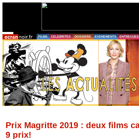
FILMS
CELEBRITES
DOSSIERS
EVENEMENTS
ENTREVUES
Prix Magritte 2019 : deux films c
9 prix!