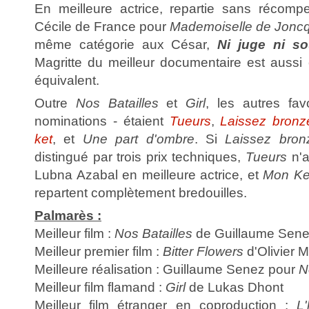
En meilleure actrice, repartie sans récompe
Cécile de France pour
Mademoiselle de Joncq
même catégorie aux César,
Ni juge ni s
Magritte du meilleur documentaire est aussi 
équivalent.
Outre
Nos Batailles
et
Girl
, les autres fav
nominations - étaient
Tueurs
,
Laissez bronz
ket
, et
Une part d'ombre
. Si
Laissez bron
distingué par trois prix techniques,
Tueurs
n'a
Lubna Azabal en meilleure actrice, et
Mon Ke
repartent complètement bredouilles.
Palmarès :
Meilleur film :
Nos Batailles
de Guillaume Sen
Meilleur premier film :
Bitter Flowers
d'Olivier 
Meilleure réalisation : Guillaume Senez pour
N
Meilleur film flamand :
Girl
de Lukas Dhont
Meilleur film étranger en coproduction :
L