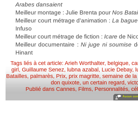
Arabes dansaient
Meilleur montage : Julie Brenta pour
Nos Batai
Meilleur court métrage d'animation :
La bague 
Infuso
Meilleur court métrage de fiction :
Icare
de Nico
Meilleur documentaire :
Ni juge ni soumise
de
Hinant
Tags liés à cet article:
Arieh Worthalter
,
belgique
,
ca
girl
,
Guillaume Senez
,
lubna azabal
,
Lucie Debay
,
l
Batailles
,
palmarès
,
Prix
,
prix magritte
,
semaine de la 
don quixote
,
un certain regard
,
vict
Publié dans
Cannes
,
Films
,
Personnalités, cél
Aucun com