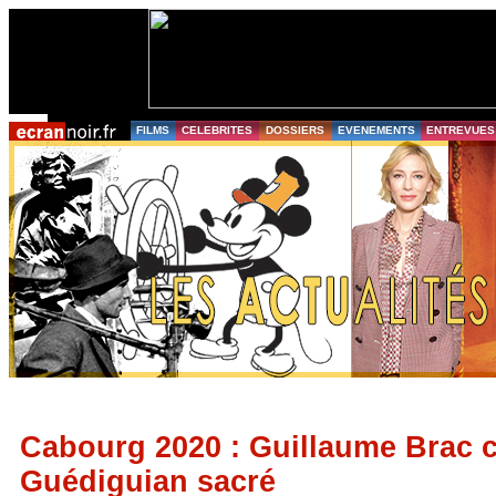
FILMS
CELEBRITES
DOSSIERS
EVENEMENTS
ENTREVUES
Cabourg 2020 : Guillaume Brac 
Guédiguian sacré