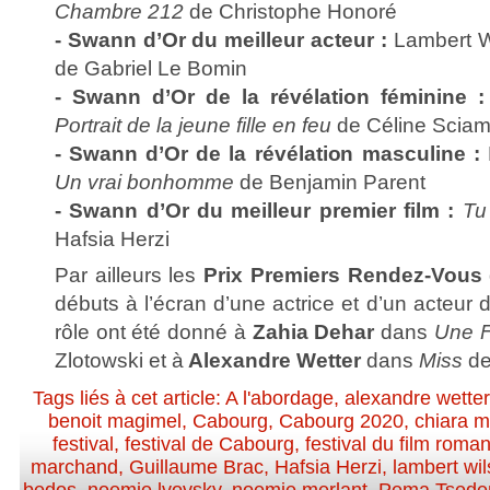
Chambre 212
de Christophe Honoré
- Swann d’Or du meilleur acteur :
Lambert W
de Gabriel Le Bomin
- Swann d’Or de la révélation féminine :
Portrait de la jeune fille en feu
de Céline Scia
- Swann d’Or de la révélation masculine :
Un vrai bonhomme
de Benjamin Parent
- Swann d’Or du meilleur premier film :
Tu
Hafsia Herzi
Par ailleurs les
Prix Premiers Rendez-Vous
débuts à l’écran d’une actrice et d’un acteur
rôle ont été donné à
Zahia Dehar
dans
Une Fi
Zlotowski et à
Alexandre Wetter
dans
Miss
de
Tags liés à cet article:
A l'abordage
,
alexandre wetter
benoit magimel
,
Cabourg
,
Cabourg 2020
,
chiara m
festival
,
festival de Cabourg
,
festival du film rom
marchand
,
Guillaume Brac
,
Hafsia Herzi
,
lambert wi