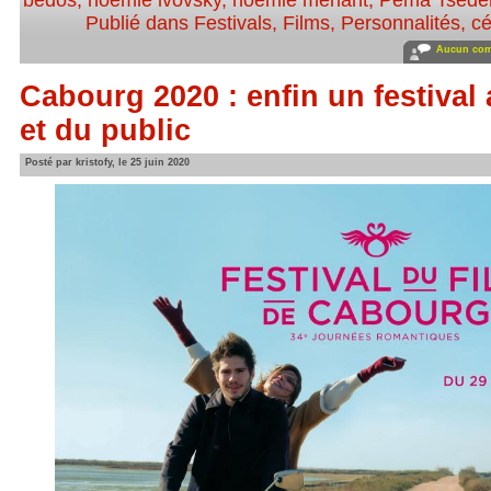
bedos
,
noemie lvovsky
,
noemie merlant
,
Pema Tsede
Publié dans
Festivals
,
Films
,
Personnalités, cé
Aucun com
Cabourg 2020 : enfin un festival 
et du public
Posté par kristofy, le 25 juin 2020