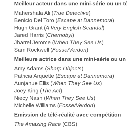
Meilleur acteur dans une mini-série ou un té
Mahershala Ali (
True Detective
)
Benicio Del Toro (
Escape at Dannemora
)
Hugh Grant (
A Very English Scandal
)
Jared Harris (
Chernobyl
)
Jharrel Jerome (
When They See Us
)
Sam Rockwell (
Fosse/Verdon
)
Meilleure actrice dans une mini-série ou un 
Amy Adams (
Sharp Objects
)
Patricia Arquette (
Escape at Dannemora
)
Aunjanue Ellis (
When They See Us
)
Joey King (
The Act
)
Niecy Nash (
When They See Us
)
Michelle Williams (
Fosse/Verdon
)
Emission de télé-réalité avec compétition
The Amazing Race
(CBS)