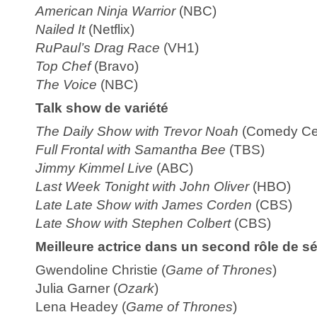
American Ninja Warrior
(NBC)
Nailed It
(Netflix)
RuPaul’s Drag Race
(VH1)
Top Chef
(Bravo)
The Voice
(NBC)
Talk show de variété
The Daily Show with Trevor Noah
(Comedy Cen
Full Frontal with Samantha Bee
(TBS)
Jimmy Kimmel Live
(ABC)
Last Week Tonight with John Oliver
(HBO)
Late Late Show with James Corden
(CBS)
Late Show with Stephen Colbert
(CBS)
Meilleure actrice dans un second rôle de s
Gwendoline Christie (
Game of Thrones
)
Julia Garner (
Ozark
)
Lena Headey (
Game of Thrones
)