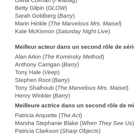
Olivia Colman (
Fleabag
)
Betty Gilpin (
GLOW
)
Sarah Goldberg (
Barry
)
Marin Hinkle (
The Marvelous Mrs. Maisel
)
Kate McKinnon (
Saturday Night Live
)
Meilleur acteur dans un second rôle de sér
Alan Arkin (
The Kominsky Method
)
Anthony Carrigan (
Barry
)
Tony Hale (
Veep
)
Stephen Root (
Barry
)
Tony Shalhoub (
The Marvelous Mrs. Maisel
)
Henry Winkler (
Barry
)
Meilleure actrice dans un second rôle de min
Patricia Arquette (
The Act
)
Marsha Stephanie Blake (
When They See Us
)
Patricia Clarkson (
Sharp Objects
)