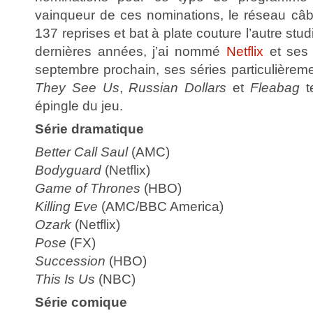
vainqueur de ces nominations, le réseau c
137 reprises et bat à plate couture l’autre stud
dernières années, j’ai nommé
Netflix
et ses 
septembre prochain, ses séries particulière
They See Us
,
Russian Dollars
et
Fleabag
te
épingle du jeu.
Série dramatique
Better Call Saul
(AMC)
Bodyguard
(Netflix)
Game of Thrones
(HBO)
Killing Eve
(AMC/BBC America)
Ozark
(Netflix)
Pose
(FX)
Succession
(HBO)
This Is Us
(NBC)
Série comique