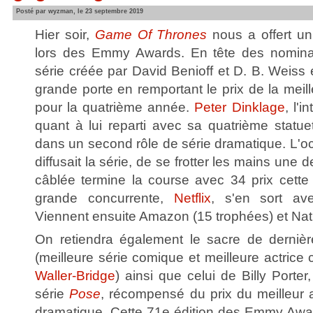
Posté par wyzman, le 23 septembre 2019
Hier soir,
Game Of Thrones
nous a offert un
lors des Emmy Awards. En tête des nominat
série créée par David Benioff et D. B. Weiss e
grande porte en remportant le prix de la meil
pour la quatrième année.
Peter Dinklage
, l'i
quant à lui reparti avec sa quatrième statue
dans un second rôle de série dramatique. L'
diffusait la série, de se frotter les mains une 
câblée termine la course avec 34 prix cett
grande concurrente,
Netflix
, s'en sort av
Viennent ensuite Amazon (15 trophées) et Nat
On retiendra également le sacre de derni
(meilleure série comique et meilleure actric
Waller-Bridge
) ainsi que celui de Billy Porter
série
Pose
, récompensé du prix du meilleur 
dramatique. Cette 71e édition des Emmy Awa