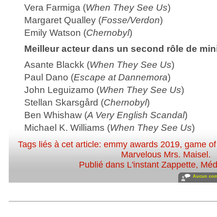
Vera Farmiga (
When They See Us
)
Margaret Qualley (
Fosse/Verdon
)
Emily Watson (
Chernobyl
)
Meilleur acteur dans un second rôle de mini
Asante Blackk (
When They See Us
)
Paul Dano (
Escape at Dannemora
)
John Leguizamo (
When They See Us
)
Stellan Skarsgård (
Chernobyl
)
Ben Whishaw (
A Very English Scandal
)
Michael K. Williams (
When They See Us
)
Tags liés à cet article:
emmy awards 2019
,
game of
Marvelous Mrs. Maisel
.
Publié dans
L'instant Zappette
,
Méd
Aucun com