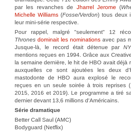
par les revanches de
Jharrel Jerome
(
Wh
Michelle Williams
(
Fosse/Verdon
) tous deux 
leur mini-série respective.
Pour rappel, malgré "seulement" 12 ré
Thrones
dominait les nominations
avec pas m
Jusque-là, le record était détenue par
NY
mentions reçues en 1994. Grâce aux Creati
la semaine dernière, le hit de HBO avait déjà 
auxquelles ce sont ajoutées les deux d'h
mastodonte de HBO aura explosé le reco
reçues en un seule soirée à trois reprise
2015, 2016 et 2019). Le programme a tiré s
dernier devant 13,6 millions d'Américains.
Série dramatique
Better Call Saul (AMC)
Bodyguard (Netflix)