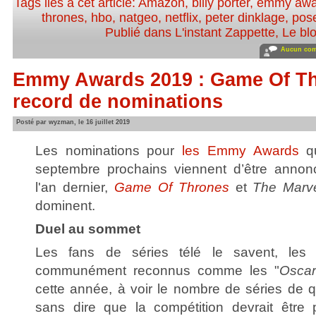
Tags liés à cet article:
Amazon
,
billy porter
,
emmy awa
thrones
,
hbo
,
natgeo
,
netflix
,
peter dinklage
,
pose
Publié dans
L'instant Zappette
,
Le bl
Aucun com
Emmy Awards 2019 : Game Of Thr
record de nominations
Posté par wyzman, le 16 juillet 2019
Les nominations pour
les Emmy Awards
q
septembre prochains viennent d’être annon
l'an dernier,
Game Of Thrones
et
The Marve
dominent.
Duel au sommet
Les fans de séries télé le savent, le
communément reconnus comme les "
Oscar
cette année, à voir le nombre de séries de q
sans dire que la compétition devrait être p