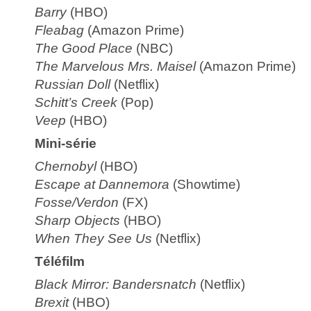
Barry
(HBO)
Fleabag
(Amazon Prime)
The Good Place
(NBC)
The Marvelous Mrs. Maisel
(Amazon Prime)
Russian Doll
(Netflix)
Schitt’s Creek
(Pop)
Veep
(HBO)
Mini-série
Chernobyl
(HBO)
Escape at Dannemora
(Showtime)
Fosse/Verdon
(FX)
Sharp Objects
(HBO)
When They See Us
(Netflix)
Téléfilm
Black Mirror: Bandersnatch
(Netflix)
Brexit
(HBO)