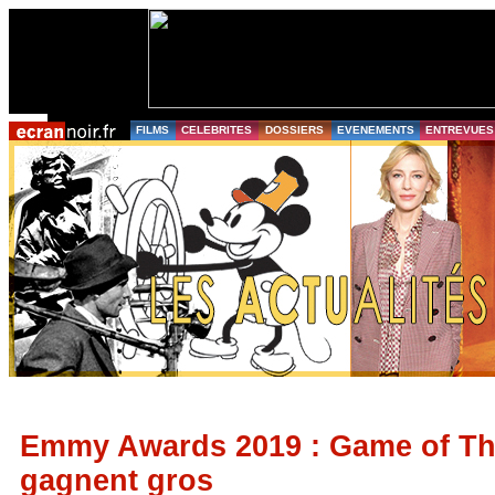
FILMS
CELEBRITES
DOSSIERS
EVENEMENTS
ENTREVUES
Emmy Awards 2019 : Game of Th
gagnent gros