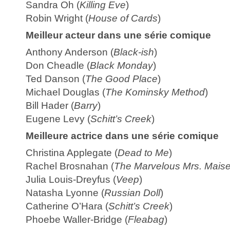
Sandra Oh (
Killing Eve
)
Robin Wright (
House of Cards
)
Meilleur acteur dans une série comique
Anthony Anderson (
Black-ish
)
Don Cheadle (
Black Monday
)
Ted Danson (
The Good Place
)
Michael Douglas (
The Kominsky Method
)
Bill Hader (
Barry
)
Eugene Levy (
Schitt’s Creek
)
Meilleure actrice dans une série comique
Christina Applegate (
Dead to Me
)
Rachel Brosnahan (
The Marvelous Mrs. Maise
Julia Louis-Dreyfus (
Veep
)
Natasha Lyonne (
Russian Doll
)
Catherine O’Hara (
Schitt’s Creek
)
Phoebe Waller-Bridge (
Fleabag
)