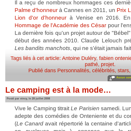
Il a reçu de nombreux hommages ces derniè
Palme d'honneur
à Cannes en 2011, un
Prix 
Lion d'or d'honneur
à Venise en 2016. En f
Hommage de l'Académie des César
pour l'en
La dernière fois qu'un projet autour de "Bébel" 
début des années 2010. Claude Lelouch prépar
Les bandits manchots
, qui ne s'était jamais fait
Tags liés à cet article:
Antoine Duléry
,
fabien onteni
pathé
,
projet
.
Publié dans
Personnalités, célébrités, stars
Aucun com
Le camping est à la mode…
Posté par vincy, le 28 juillet 2008
Vive le Camping titrait
Le Parisien
samedi. Lund
adepte des comédies de Onteniente et du c
(
Le Canard
avait répertorié la centaine d'art