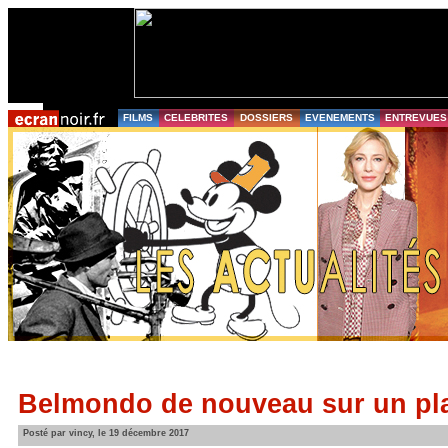
FILMS
CELEBRITES
DOSSIERS
EVENEMENTS
ENTREVUES
Belmondo de nouveau sur un pl
Posté par vincy, le 19 décembre 2017