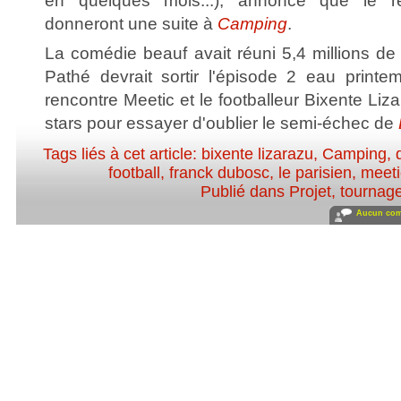
en quelques mois...), annonce que le réa
donneront une suite à
Camping
.
La comédie beauf avait réuni 5,4 millions de
Pathé devrait sortir l'épisode 2 eau print
rencontre Meetic et le footballeur Bixente Liz
stars pour essayer d'oublier le semi-échec de
Tags liés à cet article:
bixente lizarazu
,
Camping
,
football
,
franck dubosc
,
le parisien
,
meeti
Publié dans
Projet, tournag
Aucun com