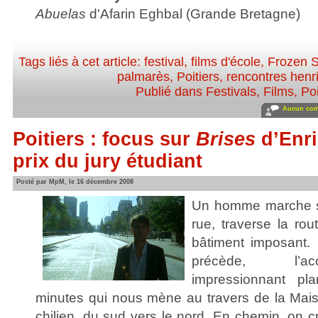
Abuelas
d'Afarin Eghbal (Grande Bretagne)
Tags liés à cet article:
festival
,
films d'école
,
Frozen S
palmarès
,
Poitiers
,
rencontres henri
Publié dans
Festivals
,
Films
,
Poi
Aucun com
Poitiers : focus sur
Brises
d’Enri
prix du jury étudiant
Posté par MpM, le 16 décembre 2008
Un homme marche sa
rue, traverse la ro
bâtiment imposant. 
précède, l’a
impressionnant p
minutes qui nous mène au travers de la Ma
chilien, du sud vers le nord. En chemin, on 