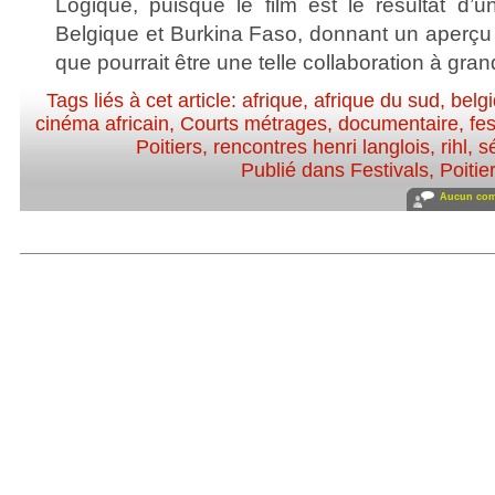
Logique, puisque le film est le résultat d’u
Belgique et Burkina Faso, donnant un aperçu 
que pourrait être une telle collaboration à gran
Tags liés à cet article:
afrique
,
afrique du sud
,
belg
cinéma africain
,
Courts métrages
,
documentaire
,
fes
Poitiers
,
rencontres henri langlois
,
rihl
,
s
Publié dans
Festivals
,
Poitie
Aucun com