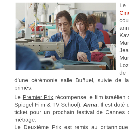
L
Cin
cou
ann
Ka
Ma
Jea
Mu
Loz
de 
d’une cérémonie salle Buñuel, suivie de la
primés.
Le
Premier Prix
récompense le film israélien
Spiegel Film & TV School),
Anna
. Il est doté
ticket pour un prochain festival de Cannes
métrage.
Le
Deuxième Prix
est remis au britanniqu