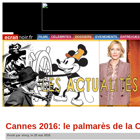
FILMS
CELEBRITES
DOSSIERS
EVENEMENTS
ENTREVUES
Cannes 2016: le palmarès de la 
Posté par vincy, le 20 mai 2016