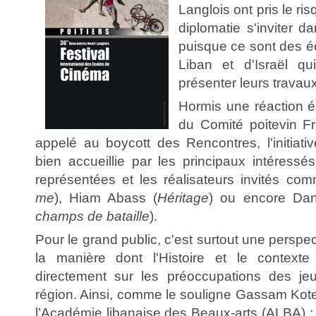
Langlois ont pris le ris
diplomatie s'inviter d
puisque ce sont des é
Liban et d'Israël qu
présenter leurs travaux
Hormis une réaction é
du Comité poitevin Fr
appelé au boycott des Rencontres, l'initiat
bien accueillie par les principaux intéressé
représentées et les réalisateurs invités c
me
), Hiam Abass (
Héritage
) ou encore Dani
champs de bataille
).
Pour le grand public, c'est surtout une perspe
la manière dont l'Histoire et le contexte 
directement sur les préoccupations des je
région. Ainsi, comme le souligne Gassam Koteit
l’Académie libanaise des Beaux-arts (ALBA) : 