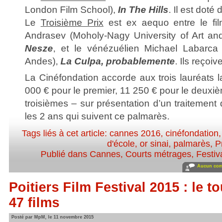
London Film School),
In The Hills
. Il est doté
Le
Troisième Prix
est ex aequo entre le fi
Andrasev (Moholy-Nagy University of Art an
Nesze
, et le vénézuélien Michael Labarca
Andes),
La Culpa, probablemente
. Ils reçoi
La Cinéfondation accorde aux trois lauréats 
000 € pour le premier, 11 250 € pour le deuxiè
troisièmes – sur présentation d’un traitemen
les 2 ans qui suivent ce palmarès.
Tags liés à cet article:
cannes 2016
,
cinéfondation
d'école
,
or sinai
,
palmarès
,
P
Publié dans
Cannes
,
Courts métrages
,
Festiv
Aucun com
Poitiers Film Festival 2015 : le 
47 films
Posté par MpM, le 11 novembre 2015