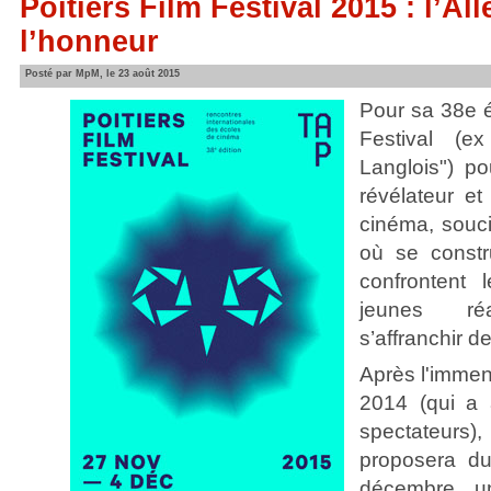
Poitiers Film Festival 2015 : l’A
l’honneur
Posté par MpM, le 23 août 2015
Pour sa 38e éd
Festival (e
Langlois") p
révélateur e
cinéma, souci
où se constr
confrontent 
jeunes réa
s’affranchir de
Après l'immen
2014 (qui a 
spectateurs
proposera d
décembre u