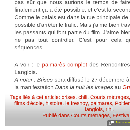
pas sûr que nous aurions le temps de fai
finalement ça a été possible, et c’est la second
Comme le palais est dans la rue principale de S
possible d’arrêter le trafic. Mais j’aime bien t
les passants qui font partie du film. J’aime bie
ne pas tout contrôler. C’est pour cela q
séquences.
________________________
A voir : le
palmarès complet
des Rencontres 
Langlois.
A noter : Brises
sera diffusé le 27 décembre à
la manifestation
Dans la nuit les images
au
Gr
Tags liés à cet article:
brises
,
chili
,
Courts métrages
films d'école
,
histoire
,
le fresnoy
,
palmarès
,
Poitie
langlois
,
rihl
.
Publié dans
Courts métrages
,
Festiva
Aucun com