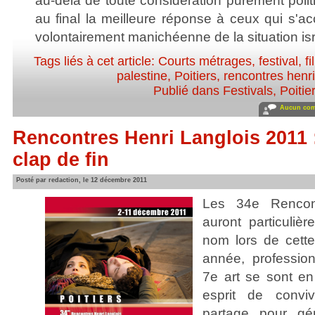
au-delà de toute considération purement polit
au final la meilleure réponse à ceux qui s'a
volontairement manichéenne de la situation isr
Tags liés à cet article:
Courts métrages
,
festival
,
f
palestine
,
Poitiers
,
rencontres henri
Publié dans
Festivals
,
Poitie
Aucun com
Rencontres Henri Langlois 2011 
clap de fin
Posté par redaction, le 12 décembre 2011
Les 34e Rencont
auront particuliè
nom lors de cette
année, professio
7e art se sont en
esprit de conviv
partage pour g