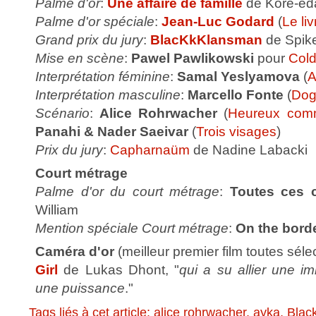
Palme d'or
:
Une affaire de famille
de Kore-ed
Palme d'or spéciale
:
Jean-Luc Godard
(
Le li
Grand prix du jury
:
BlacKkKlansman
de Spik
Mise en scène
:
Pawel Pawlikowski
pour
Col
Interprétation féminine
:
Samal Yeslyamova
(
A
Interprétation masculine
:
Marcello Fonte
(
Do
Scénario
:
Alice Rohrwacher
(
Heureux com
Panahi & Nader Saeivar
(
Trois visages
)
Prix du jury
:
Capharnaüm
de Nadine Labacki
Court métrage
Palme d'or du court métrage
:
Toutes ces c
William
Mention spéciale Court métrage
:
On the bord
Caméra d'or
(meilleur premier film toutes sél
Girl
de Lukas Dhont, "
qui a su allier une i
une puissance
."
Tags liés à cet article:
alice rohrwacher
,
ayka
,
Blac