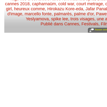
cannes 2018
,
capharnaüm
,
cold war
,
court metrage
,
girl
,
heureux comme
,
Hirokazu Kore-eda
,
Jafar Pana
d'image
,
marcello fonte
,
palmarès
,
palme d'or
,
Pawel
Yeslyamova
,
spike lee
,
trois visages
,
une a
Publié dans
Cannes
,
Festivals
,
Fil
Aucun com