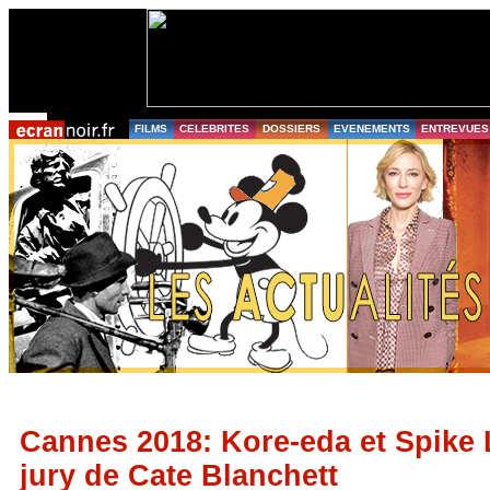
FILMS
CELEBRITES
DOSSIERS
EVENEMENTS
ENTREVUES
Cannes 2018: Kore-eda et Spike 
jury de Cate Blanchett