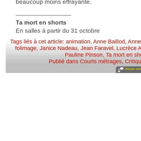
beaucoup moins effrayante.
________________
Ta mort en shorts
En salles à partir du 31 octobre
Tags liés à cet article:
animation
,
Anne Baillod
,
Anne
folimage
,
Janice Nadeau
,
Jean Faravel
,
Lucrèce 
Pauline Pinson
,
Ta mort en sh
Publié dans
Courts métrages
,
Critiq
Aucun com