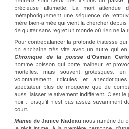
heureux sont ceux des visions du passé, 
précieuse allumette. La mort attendue de
métaphoriquement une séquence de retrouva
mère bien-aimée qui vient la chercher depuis l
de quitter sans regret un monde où rien ne la r
Pour contrebalancer la profonde tristesse qui
on enchaîne très vite avec un autre qui en 
Chronique de la poisse
d'Osman Cerf
homme poisson qui porte malheur, et provo
mortelles, mais souvent grotesques, en
volontairement ridicules et anecdotique
spectateur plus de moquerie que de compa
aussi laisser relativement indifférent. C'est 
noir : lorsqu'il n'est pas assez savamment dos
court.
Mamie
de Janice Nadeau
nous ramène du cô
le récit intime, à la première personne, d'u