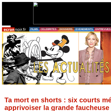
FILMS
CELEBRITES
DOSSIERS
EVENEMENTS
ENTREVUES
Ta mort en shorts : six courts m
apprivoiser la grande faucheuse