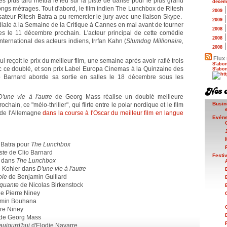
res plus tard mettra le feu sur la piste de danse pour le plus grand
décem
longs métrages. Tout d'abord, le film indien The Lunchbox de Ritesh
2009
isateur Ritesh Batra a pu remercier le jury avec une liaison Skype.
2009
iale à la Semaine de la Critique à Cannes en mai avant de tourner
2008
lles le 11 décembre prochain. L'acteur principal de cette comédie
2008
international des acteurs indiens, Irrfan Kahn (
Slumdog Millionaire,
2008
Flux 
qui reçoit le prix du meilleur film, une semaine après avoir raflé trois
S'abon
c ce doublé, et son prix Label Europa Cinemas à la Quinzaine des
S'abon
lio Barnard aborde sa sortie en salles le 18 décembre sous les
D'une vie à l'autre
de Georg Mass réalise un doublé meilleure
Busin
ochain, ce "mélo-thriller", qui flirte entre le polar nordique et le film
 de l'Allemagne
dans la course à l'Oscar du meilleur film en langue
Evén
h Batra pour
The Lunchbox
ste
de Clio Barnard
Festi
n dans
The Lunchbox
ne Kohler dans
D'une vie à l'autre
ole
de Benjamin Guillard
quante
de Nicolas Birkenstock
e Pierre Niney
min Bouhana
re Niney
de Georg Mass
 aujourd'hui
d'Elodie Navarre