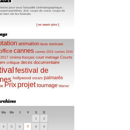
ivons pour vous l'actualité cinématographique :
, avant-premières, dvd, coups de coeur, coups de
t bien sûr les festivals.
[ en savoir plus ]
tation
animation
berlinale
Berlin
cannes
office
cannes 2015
cannes 2016
Courts
court metrage
 2017
cinéma français
ges
deces
documentaire
critique
tival
festival de
palmarès
nes
hollywood
oscars
projet
Prix
tournage
ue
Warner
Ma
Me
J
V
S
D
1
2
4
5
6
7
8
9