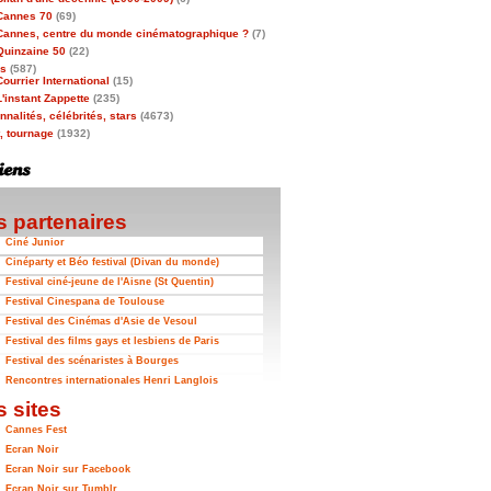
Cannes 70
(69)
Cannes, centre du monde cinématographique ?
(7)
Quinzaine 50
(22)
as
(587)
Courrier International
(15)
L'instant Zappette
(235)
nalités, célébrités, stars
(4673)
t, tournage
(1932)
 partenaires
Ciné Junior
Cinéparty et Béo festival (Divan du monde)
Festival ciné-jeune de l'Aisne (St Quentin)
Festival Cinespana de Toulouse
Festival des Cinémas d'Asie de Vesoul
Festival des films gays et lesbiens de Paris
Festival des scénaristes à Bourges
Rencontres internationales Henri Langlois
 sites
Cannes Fest
Ecran Noir
Ecran Noir sur Facebook
Ecran Noir sur Tumblr