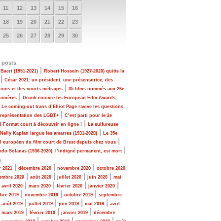
11
12
13
14
15
16
18
19
20
21
22
23
25
26
27
28
29
30
 posts
|
Bacri (1951-2021)
Robert Hossein (1927-2020) quitte la
|
César 2021: un président, une présentatrice, des
|
tions et des courts métrages
35 films nommés aux 26e
|
Lumières
Drunk ennivre les European Film Awards
|
Le coming-out trans d’Elliot Page ravive les questions
|
 représentation des LGBT+
C’est parti pour le 2e
|
al Format court à découvrir en ligne !
La sulfureuse
|
 Nelly Kaplan largue les amarres (1931-2020)
Le 35e
|
al européen du film court de Brest depuis chez vous
|
do Solanas (1936-2020), l’indigné permanent, est mort
s
|
|
|
r 2021
décembre 2020
novembre 2020
octobre 2020
|
|
|
|
embre 2020
août 2020
juillet 2020
juin 2020
mai
|
|
|
|
|
avril 2020
mars 2020
février 2020
janvier 2020
|
|
|
bre 2019
novembre 2019
octobre 2019
septembre
|
|
|
|
|
août 2019
juillet 2019
juin 2019
mai 2019
avril
|
|
|
|
mars 2019
février 2019
janvier 2019
décembre
|
|
|
|