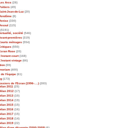
Les Arcs
(28)
Poitiers
(49)
Saint-Jean-de-Luz
(20)
Vendôme
(8)
Venise
(330)
Vesoul
(115)
(5191)
Actualité, société
(546)
Avant-premières
(319)
Courts métrages
(554)
Critiques
(550)
Ecran Rose
(20)
L'instant court
(168)
L'instant vintage
(66)
tion
(59)
emoriam
(400)
 de l'équipe
(61)
og
(173)
ossiers de l'Ecran (1996-….)
(283)
bilan 2011
(25)
Bilan 2012
(17)
bilan 2013
(10)
bilan 2014
(19)
bilan 2015
(15)
bilan 2016
(16)
bilan 2017
(15)
bilan 2018
(14)
bilan 2019
(22)
Bilan d'une décennie (2000-2009)
(6)