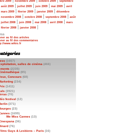
|
|
|
bre 2009
novembre 2009
octobre 2009
septembre
|
|
|
|
|
août 2009
juillet 2009
juin 2009
mai 2009
avril
|
|
|
|
mars 2009
février 2009
janvier 2009
décembre
|
|
|
|
novembre 2008
octobre 2008
septembre 2008
août
|
|
|
|
|
juillet 2008
juin 2008
mai 2008
avril 2008
mars
|
|
|
février 2008
janvier 2008
rss
ner au fil des articles
ner au fil des commentaires
ess
(1667)
exploitation, salles de cinéma
(466)
ements
(2235)
Cinémathèque
(85)
Jeux, Concours
(68)
Marketing
(234)
Prix
(1411)
vals
(3921)
Arras
(70)
Béo festival
(12)
Berlin
(371)
Bourges
(23)
Cannes
(1699)
We Miss Cannes
(13)
Cinespana
(36)
Dinard
(76)
Films Gays & Lesbiens – Paris
(16)