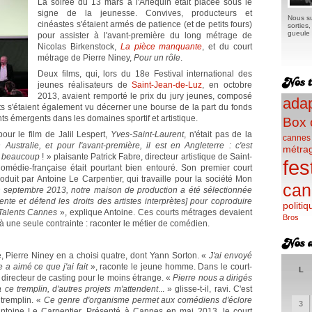
La soirée du 13 mars à l'Arlequin était placée sous le
signe de la jeunesse. Convives, producteurs et
Nous su
cinéastes s'étaient armés de patience (et de petits fours)
sorties
gueule e
pour assister à l'avant-première du long métrage de
Nicolas Birkenstock,
La pièce manquante
, et du court
métrage de Pierre Niney,
Pour un rôle
.
Deux films, qui, lors du 18e Festival international des
jeunes réalisateurs de
Saint-Jean-de-Luz
, en octobre
2013, avaient remporté le prix du jury jeunes, composé
adap
ts s'étaient également vu décerner une bourse de la part du fonds
nts émergents dans les domaines sportif et artistique.
Box 
our le film de Jalil Lespert,
Yves-Saint-Laurent
, n'était pas de la
cannes
n Australie, et pour l'avant-première, il est en Angleterre : c'est
métra
e beaucoup
! » plaisante Patrick Fabre, directeur artistique de Saint-
fes
médie-française était pourtant bien entouré. Son premier court
oduit par Antoine Le Carpentier, qui travaille pour la société Mon
can
 septembre 2013, notre maison de production a été sélectionnée
ente et défend les droits des artistes interprètes] pour coproduire
politiq
 Talents Cannes
», explique Antoine. Ces courts métrages devaient
Bros
 à une seule contrainte : raconter le métier de comédien.
, Pierre Niney en a choisi quatre, dont Yann Sorton. «
J'ai envoyé
 a aimé ce que j'ai fait
», raconte le jeune homme. Dans le court-
L
 directeur de casting pour le moins étrange. «
Pierre nous a dirigés
e tremplin, d'autres projets m'attendent
... » glisse-t-il, ravi. C'est
 tremplin. «
Ce genre d'organisme permet aux comédiens d'éclore
3
Antoine Le Carpentier. Présenté à Cannes en mai 2013, le court