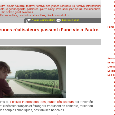
autre
,
elodie navarre
,
festival
,
festival des jeunes réalisateurs
,
festival international
ante
,
le géant egoiste
,
palmarès
,
pierre niney
,
Prix
,
saint jean de luz
,
the lunchbox
,
the selfish giant
,
two lives
.
,
Personnalités, célébrités, stars
,
Prix
,
Saint-Jean-de-Luz
|
Aucun commentaire
Exprimez-vous
Films
eunes réalisateurs passent d’une vie à l’autre,
forma
In m
L'actu
Le bl
Les d
films du
Festival international des jeunes réalisateurs
est traversée
 cinéastes français et étrangers traduisent en comédie, thriller ou
es couples chaotiques, des familles bancales.