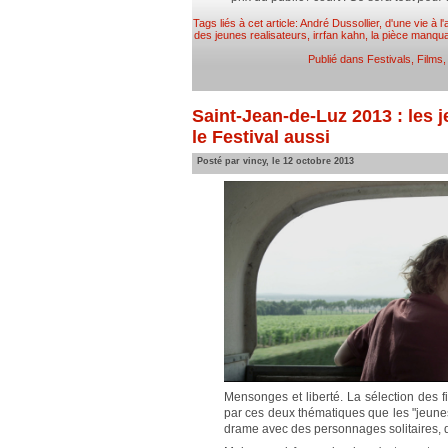
Tags liés à cet article:
André Dussollier
,
d'une vie à l'
des jeunes realisateurs
,
irrfan kahn
,
la pièce manqu
Publié dans
Festivals
,
Films
Saint-Jean-de-Luz 2013 : les j
le Festival aussi
Posté par vincy, le 12 octobre 2013
Mensonges et liberté. La sélection des 
par ces deux thématiques que les "jeunes"
drame avec des personnages solitaires, d