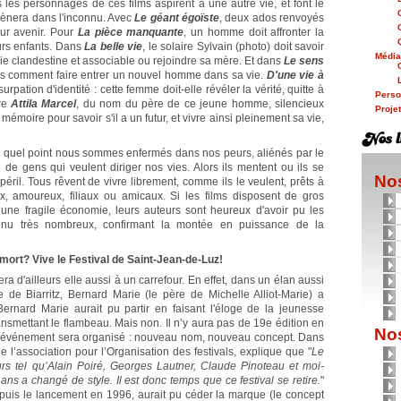
s les personnages de ces films aspirent à une autre vie, et font le
mènera dans l'inconnu. Avec
Le géant égoïste
, deux ados renvoyés
ur avenir. Pour
La pièce manquante
, un homme doit affronter la
urs enfants. Dans
La belle vie
, le solaire Sylvain (photo) doit savoir
Médi
vie clandestine et associable ou rejoindre sa mère. Et dans
Le sens
as comment faire entrer un nouvel homme dans sa vie.
D'une vie à
urpation d'identité : cette femme doit-elle révéler la vérité, quitte à
Person
ore
Attila Marcel
, du nom du père de ce jeune homme, silencieux
Proje
mémoire pour savoir s'il a un futur, et vivre ainsi pleinement sa vie,
 à quel point nous sommes enfermés dans nos peurs, aliénés par le
de gens qui veulent diriger nos vies. Alors ils mentent ou ils se
Nos
 péril. Tous rêvent de vivre librement, comme ils le veulent, prêts à
ux, amoureux, filiaux ou amicaux. Si les films disposent de gros
 une fragile économie, leurs auteurs sont heureux d'avoir pu les
venu très nombreux, confirmant la montée en puissance de la
 mort? Vive le Festival de Saint-Jean-de-Luz!
sera d'ailleurs elle aussi à un carrefour. En effet, dans un élan aussi
e de Biarritz, Bernard Marie (le père de Michelle Alliot-Marie) a
 Bernard Marie aurait pu partir en faisant l'éloge de la jeunesse
ransmettant le flambeau. Mais non. Il n’y aura pas de 19e édition en
Nos
l événement sera organisé : nouveau nom, nouveau concept. Dans
de l’association pour l’Organisation des festivals, explique que "
Le
urs tel qu’Alain Poiré, Georges Lautner, Claude Pinoteau et moi-
ns a changé de style. Il est donc temps que ce festival se retire.
"
epuis le lancement en 1996, aurait pu céder la marque (le concept