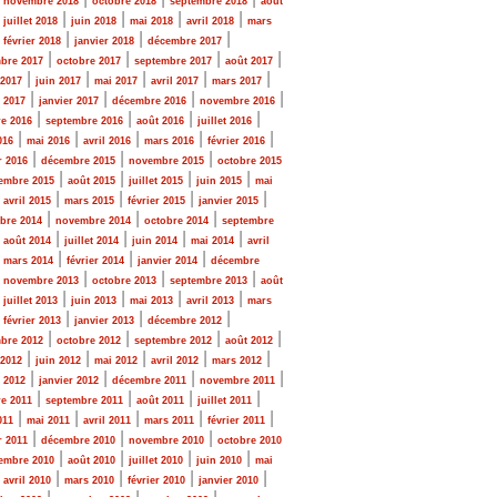
novembre 2018
octobre 2018
septembre 2018
août
|
|
|
|
|
juillet 2018
juin 2018
mai 2018
avril 2018
mars
|
|
|
|
février 2018
janvier 2018
décembre 2017
|
|
|
|
bre 2017
octobre 2017
septembre 2017
août 2017
|
|
|
|
|
 2017
juin 2017
mai 2017
avril 2017
mars 2017
|
|
|
|
r 2017
janvier 2017
décembre 2016
novembre 2016
|
|
|
|
e 2016
septembre 2016
août 2016
juillet 2016
|
|
|
|
|
016
mai 2016
avril 2016
mars 2016
février 2016
|
|
|
r 2016
décembre 2015
novembre 2015
octobre 2015
|
|
|
|
embre 2015
août 2015
juillet 2015
juin 2015
mai
|
|
|
|
|
avril 2015
mars 2015
février 2015
janvier 2015
|
|
|
bre 2014
novembre 2014
octobre 2014
septembre
|
|
|
|
|
août 2014
juillet 2014
juin 2014
mai 2014
avril
|
|
|
|
mars 2014
février 2014
janvier 2014
décembre
|
|
|
|
novembre 2013
octobre 2013
septembre 2013
août
|
|
|
|
|
juillet 2013
juin 2013
mai 2013
avril 2013
mars
|
|
|
|
février 2013
janvier 2013
décembre 2012
|
|
|
|
bre 2012
octobre 2012
septembre 2012
août 2012
|
|
|
|
|
 2012
juin 2012
mai 2012
avril 2012
mars 2012
|
|
|
|
r 2012
janvier 2012
décembre 2011
novembre 2011
|
|
|
|
e 2011
septembre 2011
août 2011
juillet 2011
|
|
|
|
|
011
mai 2011
avril 2011
mars 2011
février 2011
|
|
|
r 2011
décembre 2010
novembre 2010
octobre 2010
|
|
|
|
embre 2010
août 2010
juillet 2010
juin 2010
mai
|
|
|
|
|
avril 2010
mars 2010
février 2010
janvier 2010