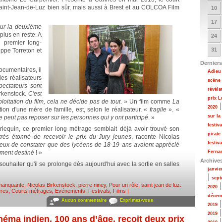
 Saint-Jean-de-Luz bien sûr, mais aussi à Brest et au COLCOA Film
10
17
ur la deuxième
plus en reste. A
24
n premier long-
31
ippe Torreton et
Derniers
ocumentaires, il
Adieu 
les réalisateurs
scène
pectateurs sont
révéla
irkenstock.
C'est
prix 
loitation du film, cela ne décide pas de tout
. » Un film comme
La
2020
tion d'une mère de famille, est, selon le réalisateur, «
fragile
». «
sur la
ne peut pas reposer sur les personnes qui y ont participé
. »
festiv
rlequin, ce premier long métrage semblait déjà avoir trouvé son
pirate
 très étonné de recevoir le prix du Jury jeunes
, raconte Nicolas
festiv
ureux de constater que des lycéens de 18-19 ans avaient apprécié
cément destiné
! »
Fernan
Archive
uhaiter qu'il se prolonge dès aujourd'hui avec la sortie en salles
janvie
|
sept
 manquante
,
Nicolas Birkenstock
,
pierre niney
,
Pour un rôle
,
saint jean de luz
.
2020
ères
,
Courts métrages
,
Evénements
,
Festivals
,
Films
|
décem
Aucun commentaire
Exprimez-vous
2019
2019
néma indien, 100 ans d’âge, reçoit deux prix