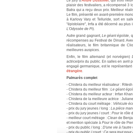
Le jury d'
André Dussollier
, qui trois heu
plaisir des festivaliers, a récompensé 3 
Batra qui a reçu deux prix. Meilleur réal
Le film, présenté en avant-première mond
à Karlovy Vary et Telluride, sort en sa
"épistolaire", Irrfa a été décerné au plus 
L'Odyssée de Pi
).
Autre grand gagnant,
Le géant égoïste
, 
récompenses au Festival de Dinard. Ave
réalisateurs, le film britannique de C
meilleures auspices.
Enfin, le film allemand (et norvégien)
actrice/prix du public. En salles en avril pr
engagé germanique, est le représentant
étrangère
.
Palmarès complet
- Chistera du meilleur réalisateur : Rites
- Chistera du meilleur film :
Le géant égoï
- Chistera du meilleur acteur : Irrfan Kha
- Chistera de la meilleure actrice : Julia
- Chistera du court métrage :
Véhicule éc
- prix du jury jeunes / long :
La pièce man
- prix du jury jeunes / court :
Pour le rôle
d
- meilleur court métrage :
Clean
de Benja
et mention spéciale à
Pour le rôle
de Pier
- prix du public / long :
D'une vie à l'autre
- prix du public / court :
Ce sera tout pour