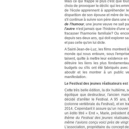
Mais ce qui frappe le plus c'est que tou
choix de provoquer le déclic qui les em
de l'école apprennent à appréhender le
disparition de son épouse et mère de le
s'il continue à suivre son père dans une 
de l'humour
, une jeune veuve ne sait p
l'autre
n'est jamais que l'histoire d'une us
fracasser l'harmonie familiale? Ou enc
depuis ses deux ans, qui doit explorer sa 
et pas celle qu'on lui dicte.
A Saint-Jean-de-Luz, les films montrent
monde qui nous entoure, sous l'emprise 
taisent, quitte à mettre leur existence en
détruire les liens les plus fondamenta
budgets ou s'ils ont été fabriqués avec
aboutir et les montrer à un public 
manifestation.
Le Festival des jeunes réalisateurs est
Cette très belle édition, la dix huitième, 
égotique que destructeur, l'ancien mair
décidé d'arrêter le Festival. A 95 ans,
(colonne vertébrale du Festival), et en t
2014. Cependant il assure qu’un nouve
un édito titré « End », Marie, président 
thème du Festival des jeunes réalisate
même l’avions conçu voici près de vingt a
L'association, propriétaire du concept d