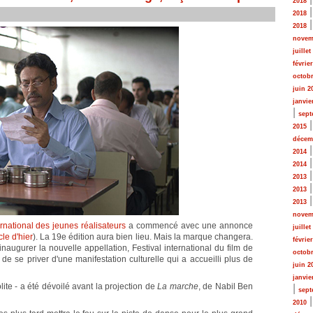
2018
2018
2018
novem
juillet
févrie
octobr
juin 2
janvie
|
sept
2015
décem
2014
2014
2013
2013
2013
novem
ernational des jeunes réalisateurs
a commencé avec une annonce
juillet
cle d'hier
). La 19e édition aura bien lieu. Mais la marque changera.
févrie
 inaugurer la nouvelle appellation, Festival international du film de
octobr
 de se priver d'une manifestation culturelle qui a accueilli plus de
juin 2
janvie
lite - a été dévoilé avant la projection de
La marche
, de Nabil Ben
|
sept
2010