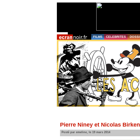
FILMS
CELEBRITES
DOSSI
Pierre Niney et Nicolas Birken
Posté par emeline, le 19 mars 2014