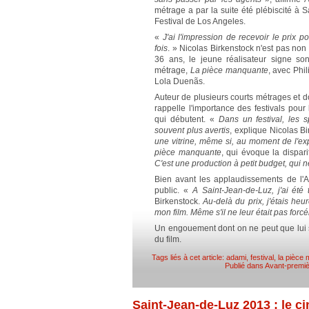
métrage a par la suite été plébiscité à
Festival de Los Angeles.
«
J'ai l'impression de recevoir le prix
po
fois
. » Nicolas Birkenstock n'est pas non 
36 ans, le jeune réalisateur signe so
métrage,
La pièce manquante
, avec Phil
Lola Duenãs.
Auteur de plusieurs courts métrages et d
rappelle l'importance des festivals pour 
qui débutent. «
Dans un festival, les s
souvent plus avertis
, explique Nicolas B
une vitrine, même si, au moment de l'exp
pièce manquante
, qui évoque la dispari
C'est une production à petit budget, qui 
Bien avant les applaudissements de l'A
public. «
A Saint-Jean-de-Luz, j'ai été
Birkenstock.
Au-delà du prix, j'étais he
mon film. Même s'il ne leur était pas for
Un engouement dont on ne peut que lui so
du film.
Tags liés à cet article:
adami
,
festival
,
la pièce
Publié dans
Avant-premi
Saint-Jean-de-Luz 2013 : le ci