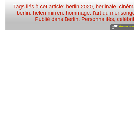
Tags liés à cet article:
berlin 2020
,
berlinale
,
ciném
berlin
,
helen mirren
,
hommage
,
l'art du mensong
Publié dans
Berlin
,
Personnalités, célébri
Aucun com