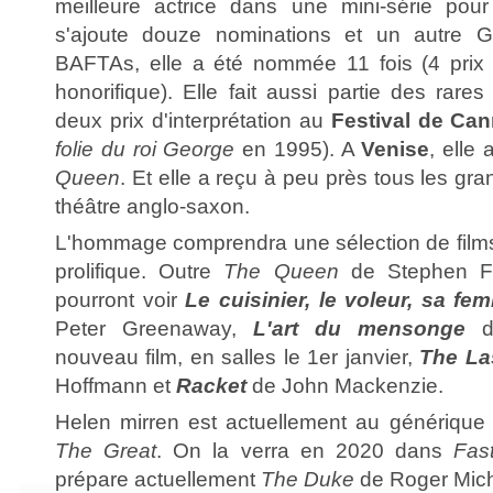
meilleure actrice dans une mini-série pou
s'ajoute douze nominations et un autre 
BAFTAs, elle a été nommée 11 fois (4 prix a
honorifique). Elle fait aussi partie des rares
deux prix d'interprétation au
Festival de Ca
folie du roi George
en 1995). A
Venise
, elle
Queen
. Et elle a reçu à peu près tous les 
théâtre anglo-saxon.
L'hommage comprendra une sélection de films 
prolifique. Outre
The Queen
de Stephen Fre
pourront voir
Le cuisinier, le voleur, sa 
Peter Greenaway,
L'art du mensonge
de
nouveau film, en salles le 1er janvier,
The La
Hoffmann et
Racket
de John Mackenzie.
Helen mirren est actuellement au générique
The Great
. On la verra en 2020 dans
Fas
prépare actuellement
The Duke
de Roger Mich