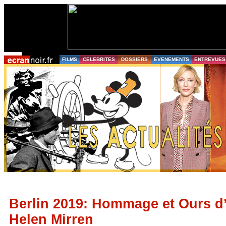
FILMS
CELEBRITES
DOSSIERS
EVENEMENTS
ENTREVUES
Berlin 2019: Hommage et Ours d
Helen Mirren