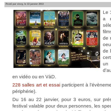
Posté par vincy, le 13 janvier 2013
Le 
a 
sél
fil
de 
oeu
de 
cer
un
d'a
en vidéo ou en VàD.
228 salles art et essai
participent à l’évèneme
périphérie).
Du 16 au 22 janvier, pour 3 euros, sur pré
festival valable pour deux personnes, les spec