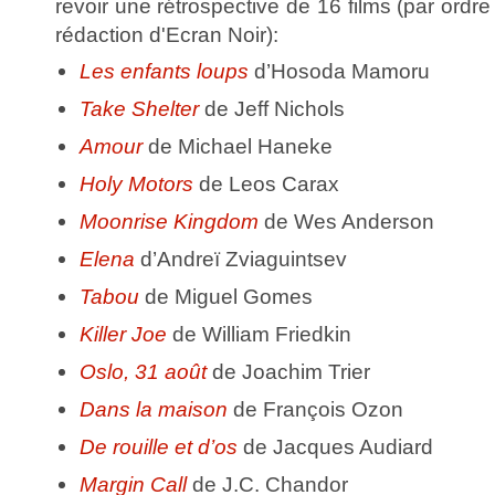
revoir une rétrospective de 16 films (par ordr
rédaction d'Ecran Noir):
Les enfants loups
d’Hosoda Mamoru
Take Shelter
de Jeff Nichols
Amour
de Michael Haneke
Holy Motors
de Leos Carax
Moonrise Kingdom
de Wes Anderson
Elena
d’Andreï Zviaguintsev
Tabou
de Miguel Gomes
Killer Joe
de William Friedkin
Oslo, 31 août
de Joachim Trier
Dans la maison
de François Ozon
De rouille et d’os
de Jacques Audiard
Margin Call
de J.C. Chandor