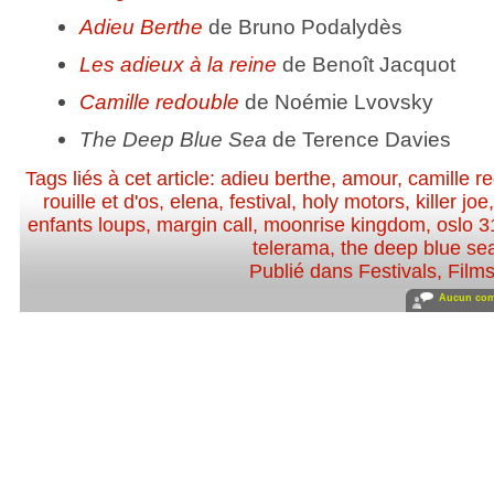
Adieu Berthe
de Bruno Podalydès
Les adieux à la reine
de Benoît Jacquot
Camille redouble
de Noémie Lvovsky
The Deep Blue Sea
de Terence Davies
Tags liés à cet article:
adieu berthe
,
amour
,
camille r
rouille et d'os
,
elena
,
festival
,
holy motors
,
killer joe
enfants loups
,
margin call
,
moonrise kingdom
,
oslo 3
telerama
,
the deep blue se
Publié dans
Festivals
,
Film
Aucun com