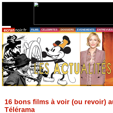
FILMS
CELEBRITES
DOSSIERS
EVENEMENTS
ENTREVUES
16 bons films à voir (ou revoir) a
Télérama