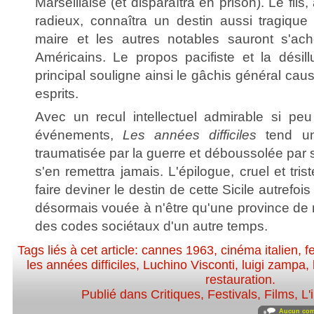
Marseillaise (et disparaîtra en prison). Le fils,
radieux, connaîtra un destin aussi tragique
maire et les autres notables sauront s'ach
Américains. Le propos pacifiste et la dési
principal souligne ainsi le gâchis général cau
esprits.
Avec un recul intellectuel admirable si pe
événements,
Les années difficiles
tend un 
traumatisée par la guerre et déboussolée par 
s'en remettra jamais. L'épilogue, cruel et tri
faire deviner le destin de cette Sicile autrefoi
désormais vouée à n'être qu'une province de 
des codes sociétaux d'un autre temps.
Tags liés à cet article:
cannes 1963
,
cinéma italien
,
f
les années difficiles
,
Luchino Visconti
,
luigi zampa
,
restauration
.
Publié dans
Critiques
,
Festivals
,
Films
,
L'
Aucun com