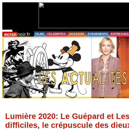
FILMS
CELEBRITES
DOSSIERS
EVENEMENTS
ENTREVUES
Lumière 2020: Le Guépard et Le
difficiles, le crépuscule des dieu