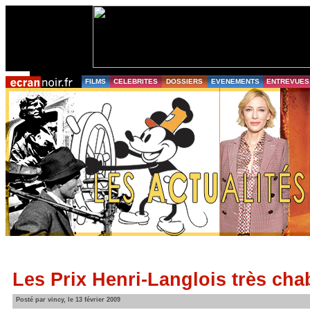
FILMS
CELEBRITES
DOSSIERS
EVENEMENTS
ENTREVUES
Les Prix Henri-Langlois très ch
Posté par vincy, le 13 février 2009