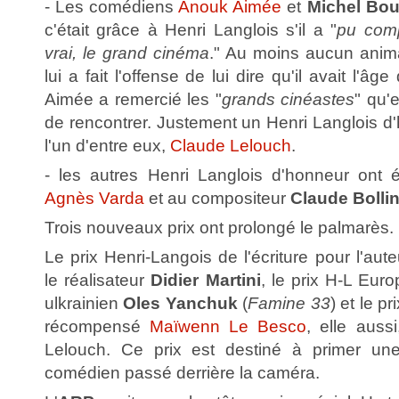
- Les comédiens
Anouk Aimée
et
Michel Bo
c'était grâce à Henri Langlois s'il a "
pu comp
vrai, le grand cinéma
." Au moins aucun anima
lui a fait l'offense de lui dire qu'il avait l'âge
Aimée a remercié les "
grands cinéastes
" qu'
de rencontrer. Justement un Henri Langlois d
l'un d'entre eux,
Claude Lelouch
.
- les autres Henri Langlois d'honneur ont é
Agnès Varda
et au compositeur
Claude Bolli
Trois nouveaux prix ont prolongé le palmarès.
Le prix Henri-Langois de l'écriture pour l'aut
le réalisateur
Didier Martini
, le prix H-L Eur
ulkrainien
Oles Yanchuk
(
Famine 33
) et le p
récompensé
Maïwenn Le Besco
, elle auss
Lelouch. Ce prix est destiné à primer u
comédien passé derrière la caméra.