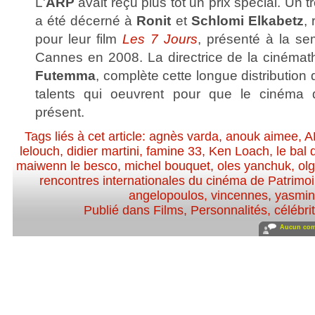
L'
ARP
avait reçu plus tôt un prix spécial. Un
a été décerné à
Ronit
et
Schlomi Elkabetz
, 
pour leur film
Les 7 Jours
, présenté à la se
Cannes en 2008. La directrice de la cinémat
Futemma
, complète cette longue distribution 
talents qui oeuvrent pour que le cinéma 
présent.
Tags liés à cet article:
agnès varda
,
anouk aimee
,
A
lelouch
,
didier martini
,
famine 33
,
Ken Loach
,
le bal 
maiwenn le besco
,
michel bouquet
,
oles yanchuk
,
ol
rencontres internationales du cinéma de Patrimo
angelopoulos
,
vincennes
,
yasmin
Publié dans
Films
,
Personnalités, célébrit
Aucun com