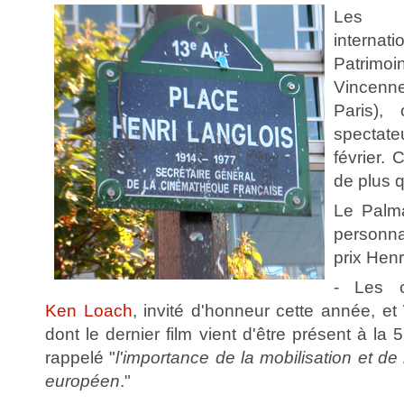
Les 4
internat
Patrimoi
Vince
Paris),
spectate
février. 
de plus q
Le Palm
personnal
prix Henr
- Les c
Ken Loach
, invité d'honneur cette année, et
dont le dernier film vient d'être présent à la
rappelé "
l'importance de la mobilisation et d
européen
."