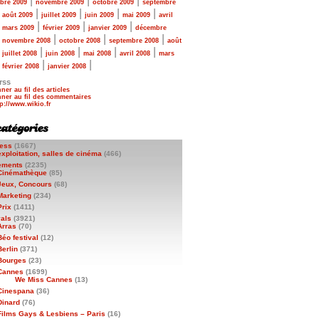
|
|
|
bre 2009
novembre 2009
octobre 2009
septembre
|
|
|
|
|
août 2009
juillet 2009
juin 2009
mai 2009
avril
|
|
|
|
mars 2009
février 2009
janvier 2009
décembre
|
|
|
|
novembre 2008
octobre 2008
septembre 2008
août
|
|
|
|
|
juillet 2008
juin 2008
mai 2008
avril 2008
mars
|
|
|
février 2008
janvier 2008
rss
ner au fil des articles
ner au fil des commentaires
ess
(1667)
exploitation, salles de cinéma
(466)
ements
(2235)
Cinémathèque
(85)
Jeux, Concours
(68)
Marketing
(234)
Prix
(1411)
vals
(3921)
Arras
(70)
Béo festival
(12)
Berlin
(371)
Bourges
(23)
Cannes
(1699)
We Miss Cannes
(13)
Cinespana
(36)
Dinard
(76)
Films Gays & Lesbiens – Paris
(16)