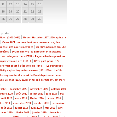
11
12
13
14
15
16
18
19
20
21
22
23
25
26
27
28
29
30
 posts
|
Bacri (1951-2021)
Robert Hossein (1927-2020) quitte la
|
César 2021: un président, une présentatrice, des
|
tions et des courts métrages
35 films nommés aux 26e
|
Lumières
Drunk ennivre les European Film Awards
|
Le coming-out trans d’Elliot Page ravive les questions
|
 représentation des LGBT+
C’est parti pour le 2e
|
al Format court à découvrir en ligne !
La sulfureuse
|
 Nelly Kaplan largue les amarres (1931-2020)
Le 35e
|
al européen du film court de Brest depuis chez vous
|
do Solanas (1936-2020), l’indigné permanent, est mort
s
|
|
|
r 2021
décembre 2020
novembre 2020
octobre 2020
|
|
|
|
embre 2020
août 2020
juillet 2020
juin 2020
mai
|
|
|
|
|
avril 2020
mars 2020
février 2020
janvier 2020
|
|
|
bre 2019
novembre 2019
octobre 2019
septembre
|
|
|
|
|
août 2019
juillet 2019
juin 2019
mai 2019
avril
|
|
|
|
mars 2019
février 2019
janvier 2019
décembre
|
|
|
|