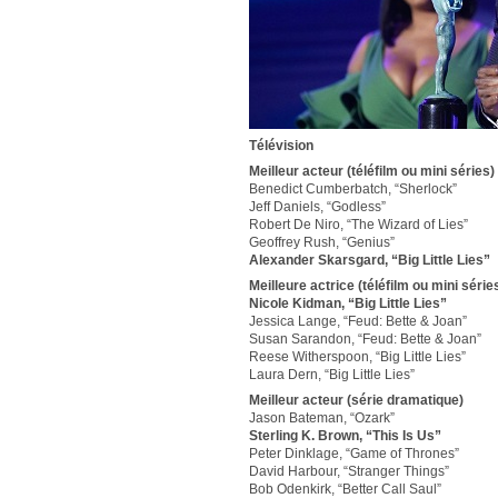
Télévision
Meilleur acteur (téléfilm ou mini séries)
Benedict Cumberbatch, “Sherlock”
Jeff Daniels, “Godless”
Robert De Niro, “The Wizard of Lies”
Geoffrey Rush, “Genius”
Alexander Skarsgard, “Big Little Lies”
Meilleure actrice (téléfilm ou mini série
Nicole Kidman, “Big Little Lies”
Jessica Lange, “Feud: Bette & Joan”
Susan Sarandon, “Feud: Bette & Joan”
Reese Witherspoon, “Big Little Lies”
Laura Dern, “Big Little Lies”
Meilleur acteur (série dramatique)
Jason Bateman, “Ozark”
Sterling K. Brown, “This Is Us”
Peter Dinklage, “Game of Thrones”
David Harbour, “Stranger Things”
Bob Odenkirk, “Better Call Saul”