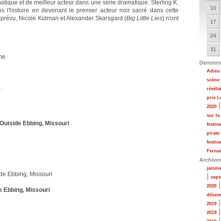
atique et de meilleur acteur dans une série dramatique. Sterling K.
10
l'histoire en devenant le premier acteur noir sacré dans cette
 prévu, Nicole Kidman et Alexander Skarsgard (
Big Little Lies
) n'ont
17
24
31
me
Derniers
Adieu 
scène
.
révéla
prix 
2020
sur la
Outside Ebbing, Missouri
festiv
pirate
festiv
Fernan
Archive
janvie
de Ebbing, Missouri
|
sept
2020
e Ebbing, Missouri
décem
2019
2019