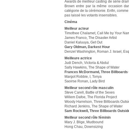
Awards de meilleur casting de série dram
Brown entre par la même occasion dans 
catégorie de la cérémonie. Enfin, comme
pas laissé les votants insensibles.
Cinéma
Meilleur acteur
Timothee Chalamet, Call Me by Your Na
James Franco, The Disaster Artist
Daniel Kaluuya, Get Out
Gary Oldman, Darkest Hour
Denzel Washington, Roman J. Israel, Esq
Meilleure actrice
Judi Dench, Victoria & Abdul
Sally Hawkins, The Shape of Water
Frances McDormand, Three Billboards 
Margot Robbie, I, Tonya
Saoirse Ronan, Lady Bird
Meilleur second rôle masculin
Steve Carell, Battle of the Sexes
Willem Dafoe, The Florida Project
Woody Harrelson, Three Billboards Outsi
Richard Jenkins, The Shape of Water
Sam Rockwell, Three Billboards Outsid
Meilleur second rôle féminin
Mary J. Blige, Mudbound
Hong Chau, Downsizing