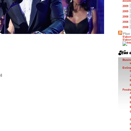
décem
2009
2009
2008
2008
2008
Flux 
S'abon
S'abon
Busin
Evén
s)
Festi