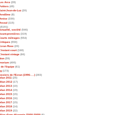
Les Arcs
(28)
Poitiers
(49)
Saint-Jean-de-Luz
(20)
Vendôme
(8)
Venise
(330)
Vesoul
(115)
(5191)
Actualité, société
(546)
Avant-premières
(319)
Courts métrages
(554)
Critiques
(550)
Ecran Rose
(20)
L'instant court
(168)
L'instant vintage
(66)
tion
(59)
emoriam
(400)
 de l'équipe
(61)
og
(173)
ossiers de l'Ecran (1996-….)
(283)
bilan 2011
(25)
Bilan 2012
(17)
bilan 2013
(10)
bilan 2014
(19)
bilan 2015
(15)
bilan 2016
(16)
bilan 2017
(15)
bilan 2018
(14)
bilan 2019
(22)
Bilan d'une décennie (2000-2009)
(6)