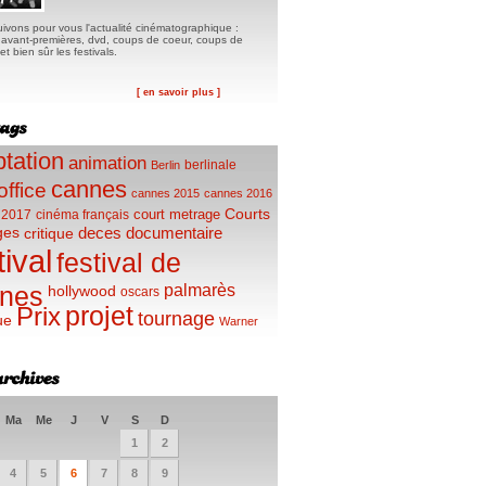
ivons pour vous l'actualité cinématographique :
, avant-premières, dvd, coups de coeur, coups de
t bien sûr les festivals.
[ en savoir plus ]
tation
animation
berlinale
Berlin
cannes
office
cannes 2015
cannes 2016
Courts
court metrage
 2017
cinéma français
ges
deces
documentaire
critique
tival
festival de
palmarès
nes
hollywood
oscars
projet
Prix
tournage
ue
Warner
Ma
Me
J
V
S
D
1
2
4
5
6
7
8
9