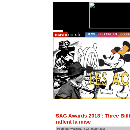
FILMS
CELEBRITES
DOSSI
SAG Awards 2018 : Three Billb
raflent la mise
Posté par wyzman, le 22 janvier 2018