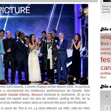
Nous su
sorties
gueule e
adap
Box 
cannes
métra
fes
can
politiq
Bros
itionnels SAG Awards. Comme chaque année depuis 1995, le syndicat
on a récompensé les meilleures performances de l'année. Dès
oards Outside Ebbing, Missouri
dominait la cérémonie. Et ça n'a
L
gh est reparti avec les prix du meilleur casting de film, de la
d et du meilleur acteur dans un second rôle pour Sam Rockwell.
e le sacre de
This Is Us
. La série diffusée sur NBC rafle les SAG
3