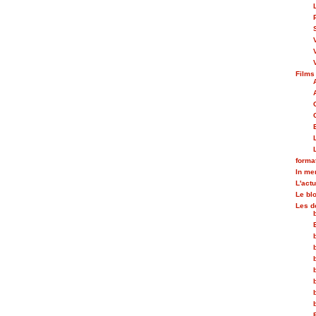
Films
forma
In m
L'actu
Le bl
Les d