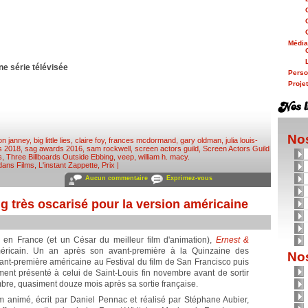
Médi
e série télévisée
Person
Proje
Nos
son janney
,
big little lies
,
claire foy
,
frances mcdormand
,
gary oldman
,
julia louis-
s 2018
,
sag awards 2016
,
sam rockwell
,
screen actors guild
,
Screen Actors Guild
s
,
Three Billboards Outside Ebbing
,
veep
,
william h. macy
.
 dans
Films
,
L'instant Zappette
,
Prix
|
Aucun commentaire
Exprimez-vous
ng très oscarisé pour la version américaine
 en France (et un César du meilleur film d'animation),
Ernest &
ricain. Un an après son avant-première à la Quinzaine des
Nos
avant-première américaine au Festival du film de San Francisco puis
ment présenté à celui de Saint-Louis fin novembre avant de sortir
mbre, quasiment douze mois après sa sortie française.
lm animé, écrit par Daniel Pennac et réalisé par Stéphane Aubier,