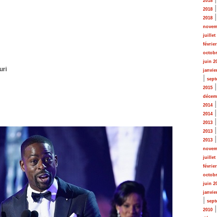
2018
2018
2018
novem
juillet
févrie
octobr
juin 2
uri
janvie
|
sept
2015
décem
2014
2014
2013
2013
2013
novem
juillet
févrie
octobr
juin 2
janvie
|
sept
2010