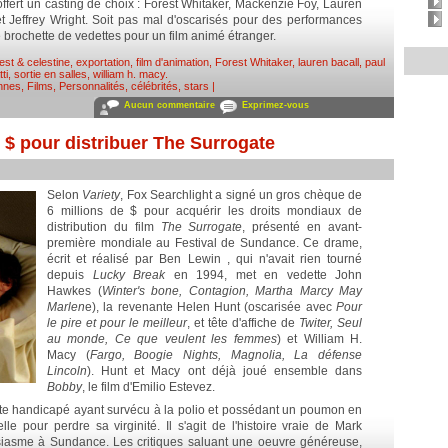
offert un casting de choix : Forest Whitaker, Mackenzie Foy, Lauren
et Jeffrey Wright. Soit pas mal d'oscarisés pour des performances
e brochette de vedettes pour un film animé étranger.
est & celestine
,
exportation
,
film d'animation
,
Forest Whitaker
,
lauren bacall
,
paul
ti
,
sortie en salles
,
william h. macy
.
nnes
,
Films
,
Personnalités, célébrités, stars
|
Aucun commentaire
Exprimez-vous
 $ pour distribuer The Surrogate
Selon
Variety
, Fox Searchlight a signé un gros chèque de
6 millions de $ pour acquérir les droits mondiaux de
distribution du film
The Surrogate
, présenté en avant-
première mondiale au Festival de Sundance. Ce drame,
écrit et réalisé par Ben Lewin , qui n'avait rien tourné
depuis
Lucky Break
en 1994, met en vedette John
Hawkes (
Winter's bone, Contagion, Martha Marcy May
Marlen
e), la revenante Helen Hunt (oscarisée avec
Pour
le pire et pour le meilleur
, et tête d'affiche de
Twiter, Seul
au monde, Ce que veulent les femmes
) et William H.
Macy (
Fargo, Boogie Nights, Magnolia, La défense
Lincoln
). Hunt et Macy ont déjà joué ensemble dans
Bobby
, le film d'Emilio Estevez.
oète handicapé ayant survécu à la polio et possédant un poumon en
e pour perdre sa virginité. Il s'agit de l'histoire vraie de Mark
usiasme à Sundance. Les critiques saluant une oeuvre généreuse,