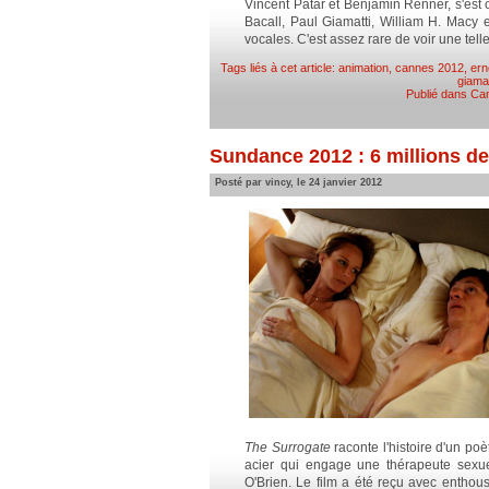
Vincent Patar et Benjamin Renner, s'est 
Bacall, Paul Giamatti, William H. Macy 
vocales. C'est assez rare de voir une tell
Tags liés à cet article:
animation
,
cannes 2012
,
ern
giamat
Publié dans
Ca
Sundance 2012 : 6 millions de
Posté par vincy, le 24 janvier 2012
The Surrogate
raconte l'histoire d'un p
acier qui engage une thérapeute sexuell
O'Brien. Le film a été reçu avec entho