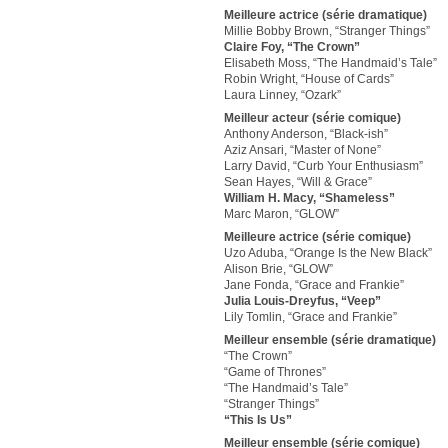
Meilleure actrice (série dramatique)
Millie Bobby Brown, “Stranger Things”
Claire Foy, “The Crown”
Elisabeth Moss, “The Handmaid’s Tale”
Robin Wright, “House of Cards”
Laura Linney, “Ozark”
Meilleur acteur (série comique)
Anthony Anderson, “Black-ish”
Aziz Ansari, “Master of None”
Larry David, “Curb Your Enthusiasm”
Sean Hayes, “Will & Grace”
William H. Macy, “Shameless”
Marc Maron, “GLOW”
Meilleure actrice (série comique)
Uzo Aduba, “Orange Is the New Black”
Alison Brie, “GLOW”
Jane Fonda, “Grace and Frankie”
Julia Louis-Dreyfus, “Veep”
Lily Tomlin, “Grace and Frankie”
Meilleur ensemble (série dramatique)
“The Crown”
“Game of Thrones”
“The Handmaid’s Tale”
“Stranger Things”
“This Is Us”
Meilleur ensemble (série comique)