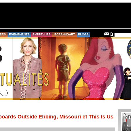
ERS
EVENEMENTS
ENTREVUES
ECRANNOART
BLOGS
oards Outside Ebbing, Missouri et This Is Us