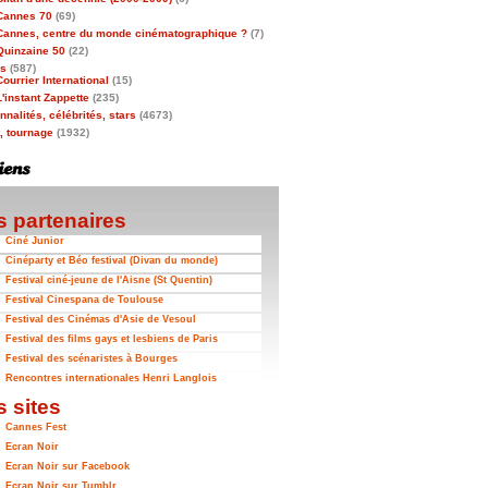
Cannes 70
(69)
Cannes, centre du monde cinématographique ?
(7)
Quinzaine 50
(22)
as
(587)
Courrier International
(15)
L'instant Zappette
(235)
nalités, célébrités, stars
(4673)
t, tournage
(1932)
 partenaires
Ciné Junior
Cinéparty et Béo festival (Divan du monde)
Festival ciné-jeune de l'Aisne (St Quentin)
Festival Cinespana de Toulouse
Festival des Cinémas d'Asie de Vesoul
Festival des films gays et lesbiens de Paris
Festival des scénaristes à Bourges
Rencontres internationales Henri Langlois
 sites
Cannes Fest
Ecran Noir
Ecran Noir sur Facebook
Ecran Noir sur Tumblr