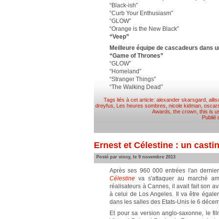
“Black-ish”
“Curb Your Enthusiasm”
“GLOW”
“Orange is the New Black”
“Veep”
Meilleure équipe de cascadeurs dans un
“Game of Thrones”
“GLOW”
“Homeland”
“Stranger Things”
“The Walking Dead”
Tags liés à cet article:
alexander skarsgard
,
alli
dreyfus
,
Les heures sombres
,
nicole kidman
,
oscar
Awards
,
the crown
,
this is u
Publié
Ernest et Célestine : un casti
Posté par vincy, le 9 novembre 2013
Après ses 960 000 entrées l'an dernier
Célestine
va s'attaquer au marché amé
réalisateurs à Cannes, il avait fait son 
à celui de Los Angeles. Il va être égale
dans les salles des Etats-Unis le 6 déce
Et pour sa version anglo-saxonne, le fi