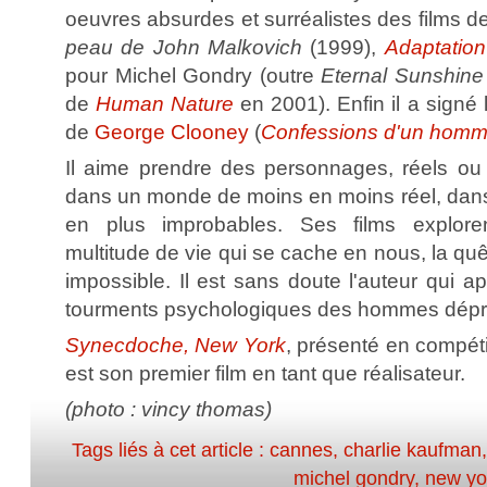
oeuvres absurdes et surréalistes des films d
peau de John Malkovich
(1999),
Adaptation
pour Michel Gondry (outre
Eternal Sunshine
de
Human Nature
en 2001). Enfin il a signé l
de
George Clooney
(
Confessions d'un hom
Il aime prendre des personnages, réels ou f
dans un monde de moins en moins réel, dans 
en plus improbables. Ses films explorent 
multitude de vie qui se cache en nous, la quê
impossible. Il est sans doute l'auteur qui 
tourments psychologiques des hommes dépr
Synecdoche, New York
, présenté en compéti
est son premier film en tant que réalisateur.
(photo : vincy thomas)
Tags liés à cet article :
cannes
,
charlie kaufman
michel gondry
,
new yo