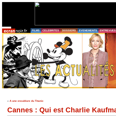
FILMS
CELEBRITES
DOSSIERS
EVENEMENTS
ENTREVUES
«
A une encablure du Titanic
Cannes : Qui est Charlie Kaufm