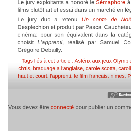
Le jury exploitants a honoré le
Sémaphore
à 
films plutôt art et essai dans un marché en l
Le jury duo a retenu
Un conte de Noë
Desplechion et produit par Pascal Caucheteu
cinéma; pour son équivalent dans la catégor
choisit
L'apprenti
, réalisé par Samuel Col
Grégoire Debailly.
Tags liés à cet article :
Astérix aux jeux Olymp
ch'tis
,
braquage a l'anglaise
,
carole scotta
,
carol
haut et court
,
l'apprenti
,
le film français
,
nimes
,
P
Exprim
Vous devez être
connecté
pour publier un comme