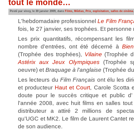
tout le monde…
Posté par vincy, le 30 janvier 2009, dans
Films
,
Médias
,
Prix
,
exploitation, salles de cinéma
.
L'hebdomadaire professionnel
Le Film Franç
fois, le 27 janvier, ses trophées. Et personne 
Les prix quantitatifs, récompensant les fil
nombre d'entrées, ont été décerné à
Bien
(Trophée des trophées),
Vilaine
(Trophée de
Astérix aux Jeux Olympiques
(Trophée sp
oeuvre) et
Braquage à l'anglaise
(Trophée du 
Les lecteurs du
Film Français
ont élu les dir
et producteur
Haut et Court
, Carole Scotta 
doute pour le succès critique et public d
l'année 2008, avec huit films en salles tout
distributeur a attiré 2 millions de spect
qu'UGC et MK2. Le film de Laurent Cantet rep
de son audience.