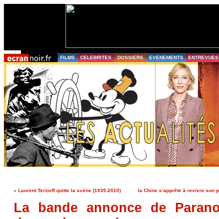
FILMS
CELEBRITES
DOSSIERS
EVENEMENTS
ENTREVUES
«
Laurent Terzieff quitte la scène (1935-2010)
la Chine s’apprête à revivre son 
La bande annonce de Paranor