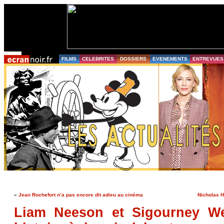
FILMS
CELEBRITES
DOSSIERS
EVENEMENTS
ENTREVUES
«
Jean Rochefort n’a pas encore dit adieu au cinéma
Nicholas H
Liam Neeson et Sigourney W