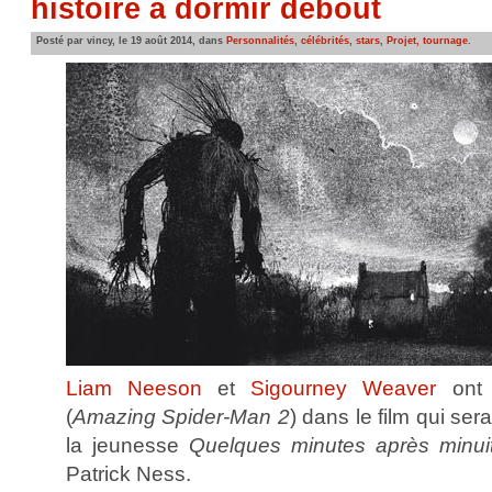
histoire à dormir debout
Posté par vincy, le 19 août 2014, dans
Personnalités, célébrités, stars
,
Projet, tournage
.
Liam Neeson
et
Sigourney Weaver
ont 
(
Amazing Spider-Man 2
) dans le film qui se
la jeunesse
Quelques minutes après minuit
Patrick Ness.