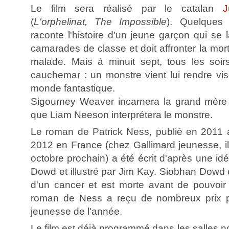
Le film sera réalisé par le catalan
J
(
L'orphelinat, The Impossible
). Quelques 
raconte l'histoire d'un jeune garçon qui se l
camarades de classe et doit affronter la mo
malade. Mais à minuit sept, tous les soir
cauchemar : un monstre vient lui rendre vis
monde fantastique.
Sigourney Weaver incarnera la grand mère 
que Liam Neeson interprétera le monstre.
Le roman de Patrick Ness, publié en 2011
2012 en France (chez Gallimard jeunesse, il
octobre prochain) a été écrit d'après une id
Dowd et illustré par Jim Kay. Siobhan Dowd é
d'un cancer et est morte avant de pouvoir é
roman de Ness a reçu de nombreux prix pa
jeunesse de l'année.
Le film est déjà programmé dans les salles n