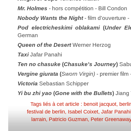
Mr. Holmes
- hors compétition - Bill Condon
Nobody Wants the Night
- film d'ouverture -
Pod electricheskimi oblakami
(
Under El
German
Queen of the Desert
Werner Herzog
Taxi
Jafar Panahi
Ten no chasuke
(
Chasuke's Journey
)
Sab
Vergine giurata
(
Sworn Virgin)
- premier film 
Victoria
Sebastian Schipper
Yi bu zhi yao
(
Gone with the Bullets
)
Jiang
Tags liés à cet article :
benoit jacquot
,
berl
festival de berlin
,
Isabel Coixet
,
Jafar Panahi
larrain
,
Patricio Guzman
,
Peter Greenawa