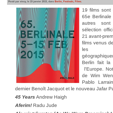
Posté par vincy, le 19 janvier 2015, dans
Berlin
,
Festivals
,
Films
.
19 films sont
65e Berlinale 
autres sont 
sélection offi
21 avant-prem
films venus d
les cop
géographique
Berlin fait la
l'Europe. Not
de Wim Wend
Pablo Larrain
dernier Benoît Jacquot et le nouveau Jafar P
45 Years
Andrew Haigh
Aferim!
Radu Jude