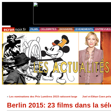
FILMS
CELEBRITES
DOSSIERS
EVENEMENTS
ENTREVUES
«
Les nominations des Prix Lumières 2015 ratissent large
Joel et Ethan Coen prés
Berlin 2015: 23 films dans la séle