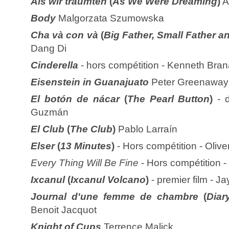
Als wir träumten
(
As We Were Dreaming
)
A
Body
Malgorzata Szumowska
Cha và con và
(
Big Father, Small Father a
Dang Di
Cinderella
- hors compétition - Kenneth Bra
Eisenstein in Guanajuato
Peter Greenaway
El botón de nácar
(
The Pearl Button
)
- 
Guzmán
El Club
(
The Club
)
Pablo Larraín
Elser
(
13 Minutes
)
- Hors compétition -
Olive
Every Thing Will Be Fine
- Hors compétition
Ixcanul
(
Ixcanul Volcano
)
- premier film - 
Journal d'une femme de chambre
(
Diar
Benoit Jacquot
Knight of Cups
Terrence Malick