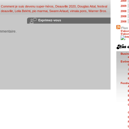
2009
,
Comment je suis devenu super-héros
,
Deauville 2020
,
Douglas Attal
,
festival
2009
deauville
,
Leila Bekhti
,
pio marmai
,
Swann Arlaud
,
vimala pons
,
Warner Bros
.
2008
2008
Exprimez-vous
2008
Flux 
mmentaire.
S'abon
S'abon
Busin
Evén
Festi