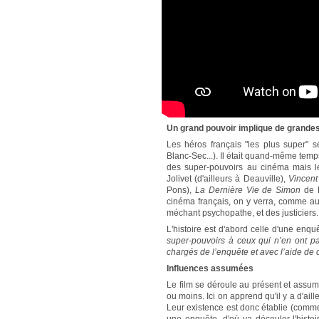
Un grand pouvoir implique de grandes
Les héros français "les plus super" 
Blanc-Sec...). Il était quand-même temp
des super-pouvoirs au cinéma mais l
Jolivet (d'ailleurs à Deauville),
Vincent
Pons),
La Dernière Vie de Simon
de L
cinéma français, on y verra, comme au
méchant psychopathe, et des justiciers.
L'histoire est d'abord celle d'une enquê
super-pouvoirs à ceux qui n’en ont pa
chargés de l’enquête et avec l’aide de de
Influences assumées
Le film se déroule au présent et assu
ou moins. Ici on apprend qu'il y a d'ail
Leur existence est donc établie (com