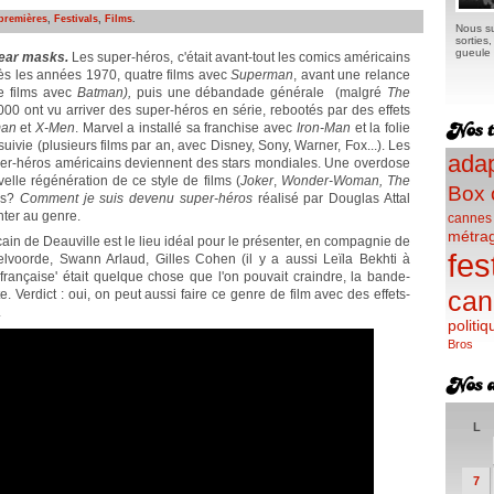
premières
,
Festivals
,
Films
.
Nous su
sorties
gueule e
wear masks.
Les super-héros, c'était avant-tout les comics américains
dès les années 1970, quatre films avec
Superman
, avant une relance
re films avec
Batman),
puis une débandade générale (malgré
The
00 ont vu arriver des super-héros en série, rebootés par des effets
man
et
X-Men
. Marvel a installé sa franchise avec
Iron-Man
et la folie
suivie (plusieurs films par an, avec Disney, Sony, Warner, Fox...). Les
adap
uper-héros américains deviennent des stars mondiales. Une overdose
lle régénération de ce style de films (
Joker
,
Wonder-Woman, The
Box 
ens?
Comment je suis devenu super-héros
réalisé par Douglas Attal
nter au genre.
cannes
métra
ain de Deauville est le lieu idéal pour le présenter, en compagnie de
fes
elvoorde, Swann Arlaud, Gilles Cohen (il y a aussi Leïla Bekhti à
a française' était quelque chose que l'on pouvait craindre, la bande-
can
e. Verdict : oui, on peut aussi faire ce genre de film avec des effets-
.
politiq
Bros
L
7