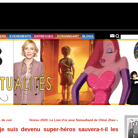
ERS
EVENEMENTS
ENTREVUES
ECRANNOART
BLOGS
s de cuir
Venise 2020: Le Lion d’or pour Nomadland de Chloé Zhao
»
e suis devenu super-héros sauvera-t-il les