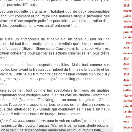
e. D'ailleurs c'est la bonne surprise du film, outre le feu, on y voit
2018
uper-pouvoirs différents.
2018
 avec une nouvelle partenaire : l'habituel duo de deux personnalités
novem
écouvrir comment et pourquoi une nouvelle drogue provoque des
juillet
e structure d'une enquête policière pour faire avancer la narration d'un
févrie
et des rebondissements vers un affrontement final.
octobr
juin 2
janvie
ue aussi un antagoniste de super-vilain, un génie du Mal ou une
|
sept
ore lui faut-il une motivation plus crédible que devenir maître du
té foireuses (Sharon Stone dans
Catwoman
). Ici le super-vilain est
2015
ion cohérente pour justifier ses actions criminelles, en plus d'être
décem
sible.
2014
2014
s
comporte plusieurs suspects possibles. Mais, tout comme ses
ilée bien avant la fin puisque l'intérêt du film reste la bataille et les
2013
le vaincre. L'affiche du film montre des noms bien connus du public, il y
2013
 regrettera juste le choix peu inspiré du casting pour les hommes de
2013
in...
novem
 bien évidement tout comme les spectateurs le niveau de qualités
juillet
inspirations sont multiples aussi bien du côté du cinéma (
Watchmen
févrie
éries télé (
Heroes
de Tim Kring), et un roman français (de Gérald
octobr
mais l'équipe y a apporté sa touche avec un joli design sonore et
juin 2
 que des effets-spéciaux visuels qui voudraient se hisser à un haut-
janvie
. Avec 15 millions d'euros de budget, heureusement.
|
sept
je suis devenu super-héros
pour le voir en salles (avec un masque
2010
hanger. Le distributeur français, Warner Bros, va sans doute reporter
décem
r, on le sait: une super-héroïne américaine est toujours plus forte...