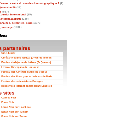
Cannes, centre du monde cinématographique ?
(7)
Quinzaine 50
(22)
as
(587)
Courrier International
(15)
L'instant Zappette
(235)
nalités, célébrités, stars
(4673)
t, tournage
(1932)
 partenaires
Ciné Junior
Cinéparty et Béo festival (Divan du monde)
Festival ciné-jeune de l'Aisne (St Quentin)
Festival Cinespana de Toulouse
Festival des Cinémas d'Asie de Vesoul
Festival des films gays et lesbiens de Paris
Festival des scénaristes à Bourges
Rencontres internationales Henri Langlois
 sites
Cannes Fest
Ecran Noir
Ecran Noir sur Facebook
Ecran Noir sur Tumblr
Ecran Noir sur Twitter