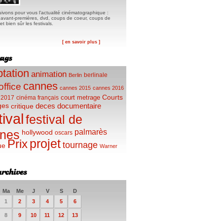
ivons pour vous l'actualité cinématographique :
, avant-premières, dvd, coups de coeur, coups de
t bien sûr les festivals.
[ en savoir plus ]
tation
animation
berlinale
Berlin
cannes
office
cannes 2015
cannes 2016
Courts
court metrage
 2017
cinéma français
ges
deces
documentaire
critique
tival
festival de
palmarès
nes
hollywood
oscars
projet
Prix
tournage
ue
Warner
Ma
Me
J
V
S
D
1
2
3
4
5
6
8
9
10
11
12
13