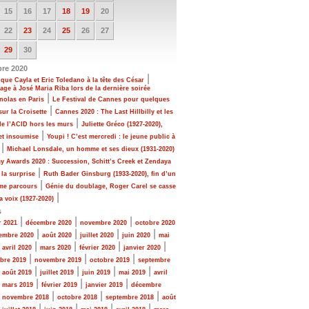
15
16
17
18
19
20
22
23
24
25
26
27
29
30
re 2020
|
que Cayla et Eric Toledano à la tête des César
e à José Maria Riba lors de la dernière soirée
|
nolas en Paris
Le Festival de Cannes pour quelques
|
sur la Croisette
Cannes 2020 : The Last Hillbilly et les
|
de l’ACID hors les murs
Juliette Gréco (1927-2020),
|
et insoumise
Youpi ! C’est mercredi : le jeune public à
|
Michael Lonsdale, un homme et ses dieux (1931-2020)
 Awards 2020 : Succession, Schitt’s Creek et Zendaya
|
 la surprise
Ruth Bader Ginsburg (1933-2020), fin d’un
|
me parcours
Génie du doublage, Roger Carel se casse
|
a voix (1927-2020)
s
|
|
|
r 2021
décembre 2020
novembre 2020
octobre 2020
|
|
|
|
embre 2020
août 2020
juillet 2020
juin 2020
mai
|
|
|
|
|
avril 2020
mars 2020
février 2020
janvier 2020
|
|
|
bre 2019
novembre 2019
octobre 2019
septembre
|
|
|
|
|
août 2019
juillet 2019
juin 2019
mai 2019
avril
|
|
|
|
mars 2019
février 2019
janvier 2019
décembre
|
|
|
|
novembre 2018
octobre 2018
septembre 2018
août
|
|
|
|
|