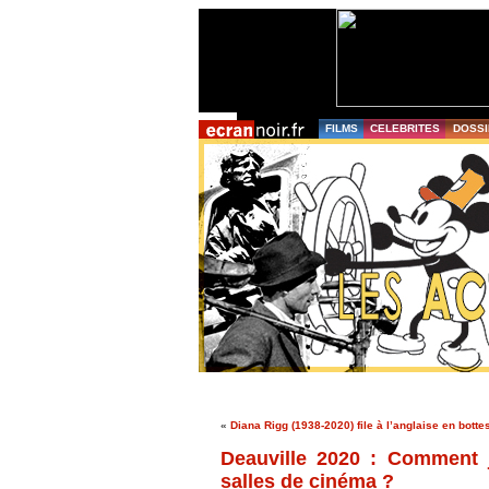
FILMS
CELEBRITES
DOSSI
«
Diana Rigg (1938-2020) file à l’anglaise en botte
Deauville 2020 : Comment j
salles de cinéma ?