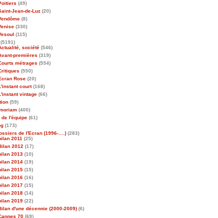
Poitiers
(49)
Saint-Jean-de-Luz
(20)
Vendôme
(8)
Venise
(330)
Vesoul
(115)
(5191)
Actualité, société
(546)
Avant-premières
(319)
Courts métrages
(554)
Critiques
(550)
Ecran Rose
(20)
L'instant court
(168)
L'instant vintage
(66)
tion
(59)
emoriam
(400)
 de l'équipe
(61)
og
(173)
ossiers de l'Ecran (1996-….)
(283)
bilan 2011
(25)
Bilan 2012
(17)
bilan 2013
(10)
bilan 2014
(19)
bilan 2015
(15)
bilan 2016
(16)
bilan 2017
(15)
bilan 2018
(14)
bilan 2019
(22)
Bilan d'une décennie (2000-2009)
(6)
Cannes 70
(69)