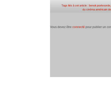
Tags liés à cet article :
benoit poelvoorde
du cinéma américain de 
Vous devez être
connecté
pour publier un co