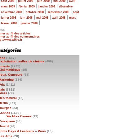
|
|
|
|
|
août 2009
juillet 2009
juin 2009
mai 2009
avril
|
|
|
|
mars 2009
février 2009
janvier 2009
décembre
|
|
|
|
novembre 2008
octobre 2008
septembre 2008
août
|
|
|
|
|
juillet 2008
juin 2008
mai 2008
avril 2008
mars
|
|
|
février 2008
janvier 2008
rss
ner au fil des articles
ner au fil des commentaires
ess
(1667)
exploitation, salles de cinéma
(466)
ements
(2235)
Cinémathèque
(85)
Jeux, Concours
(68)
Marketing
(234)
Prix
(1411)
vals
(3921)
Arras
(70)
Béo festival
(12)
Berlin
(371)
Bourges
(23)
Cannes
(1699)
We Miss Cannes
(13)
Cinespana
(36)
Dinard
(76)
Films Gays & Lesbiens – Paris
(16)
Les Arcs
(28)