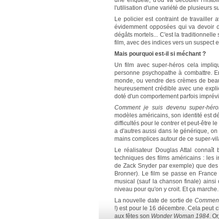
une enquête, d'où va découler l'histoir
l'utilisation d'une variété de plusieurs s
Le policier est contraint de travailler
évidemment opposées qui va devoir d
dégâts mortels... C'est la traditionnell
film, avec des indices vers un suspect 
Mais pourquoi est-il si méchant ?
Un film avec super-héros cela impliq
personne psychopathe à combattre. Enc
monde, ou vendre des crèmes de beau
heureusement crédible avec une explicat
doté d'un comportement parfois imprévi
Comment je suis devenu super-héro
modèles américains, son identité est dévo
difficultés pour le contrer et peut-être 
a d'autres aussi dans le générique, on
mains complices autour de ce super-vila
Le réalisateur Douglas Attal connaît
techniques des films américains : les 
de Zack Snyder par exemple) que des s
Bronner). Le film se passe en France 
musical (sauf la chanson finale) ainsi
niveau pour qu'on y croit. Et ça marche
La nouvelle date de sortie de
Comment 
!) est pour le 16 décembre. Cela peut c
aux fêtes son
Wonder Woman 1984
. O