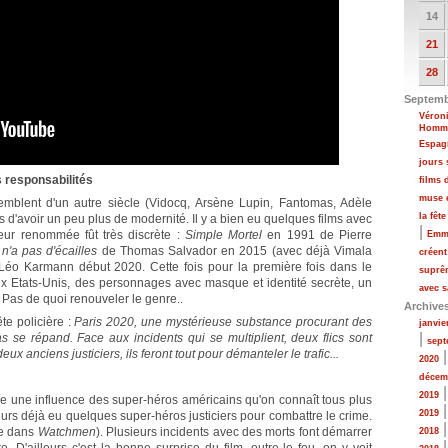
14
21
28
Septemb
Véroni
Hommag
Espag
jours 
 responsabilités
films 
muse 
semblent d'un autre siècle (Vidocq, Arsène Lupin, Fantomas, Adèle
la fête
s d'avoir un peu plus de modernité. Il y a bien eu quelques films avec
|
eur renommée fût très discrète :
Simple Mortel
en 1991 de Pierre
Emmy
 n'a pas d'écailles
de Thomas Salvador en 2015 (avec déjà Vimala
créent
éo Karmann début 2020. Cette fois pour la première fois dans le
suprê
x Etats-Unis, des personnages avec masque et identité secrète, un
avec s
 Pas de quoi renouveler le genre..
Archive
te policière :
Paris 2020, une mystérieuse substance procurant des
janvie
|
s se répand. Face aux incidents qui se multiplient, deux flics sont
sept
ux anciens justiciers, ils feront tout pour démanteler le trafic...
2020
décem
2019
me une influence des super-héros américains qu'on connaît tous plus
2019
leurs déjà eu quelques super-héros justiciers pour combattre le crime.
me dans
Watchmen
). Plusieurs incidents avec des morts font démarrer
2018