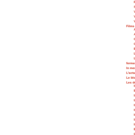
Films
forma
In m
L'actu
Le bl
Les d