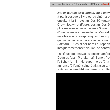
Posté par kristofy, le 11 septembre 2020, dans
Avant-
Not all heroes wear capes, but a lot 
à partir desquels il y a eu au cinéma 
ensuite à la fin des années 80 (quat
Crow
,
Spawn
et
Blade
). Les années 20
plus réalistes et les excellents
Spider
d'une cadence industrielle qui s'en est 
recettes sont stratosphériques. Les s
qui va continuer encore avec une nouve
Batman
). Et les super-héros europé
intrigue forcément en voulant se confro
La clôture du Festival du cinéma améric
Douglas Attal, Pio Marmaï, Benoit Po
l'affiche). Un film de super-héros 'à l
annonce 'à l'américaine' était rassurant
spéciaux et une histoire bien construite