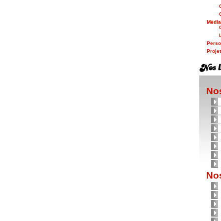
Médi
Person
Proje
Nos
Nos