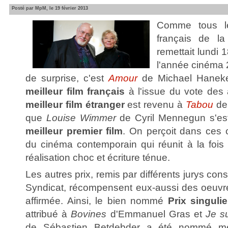
Posté par MpM, le 19 février 2013
Comme tous le
français de la
remettait lundi 1
l'année cinéma
de surprise, c'est
Amour
de Michael Haneke
meilleur film français
à l'issue du vote des 
meilleur film étranger
est revenu à
Tabou
de
que
Louise Wimmer
de Cyril Mennegun s'est 
meilleur premier film
. On perçoit dans ces c
du cinéma contemporain qui réunit à la fois
réalisation choc et écriture ténue.
Les autres prix, remis par différents jurys co
Syndicat, récompensent eux-aussi des oeuvres 
affirmée. Ainsi, le bien nommé
Prix singuli
attribué à
Bovines
d'Emmanuel Gras et
Je s
de Sébastien Betdebder a été nommé mei