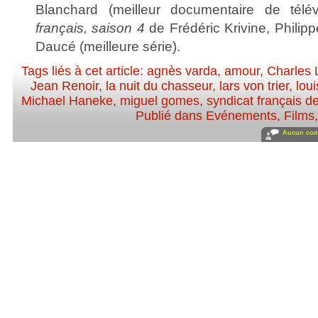
Blanchard (meilleur documentaire de télé
français, saison 4
de Frédéric Krivine, Philip
Daucé (meilleure série).
Tags liés à cet article:
agnès varda
,
amour
,
Charles 
Jean Renoir
,
la nuit du chasseur
,
lars von trier
,
lou
Michael Haneke
,
miguel gomes
,
syndicat français de
Publié dans
Evénements
,
Films
Aucun com