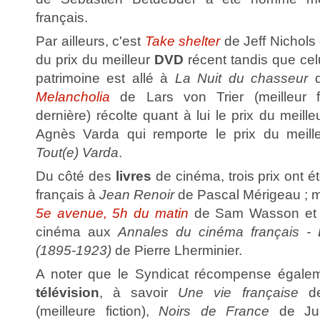
français.
Par ailleurs, c'est
Take shelter
de Jeff Nichols
du prix du meilleur
DVD
récent tandis que cel
patrimoine est allé à
La Nuit du chasseur
Melancholia
de Lars von Trier (meilleur f
dernière) récolte quant à lui le prix du meilleu
Agnès Varda qui remporte le prix du meill
Tout(e) Varda
.
Du côté des
livres
de cinéma, trois prix ont ét
français à
Jean Renoir
de Pascal Mérigeau ; me
5e avenue, 5h du matin
de Sam Wasson et m
cinéma aux
Annales du cinéma français - 
(1895-1923)
de Pierre Lherminier.
A noter que le Syndicat récompense égal
télévision
, à savoir
Une vie française
de
(meilleure fiction),
Noirs de France
de Jua