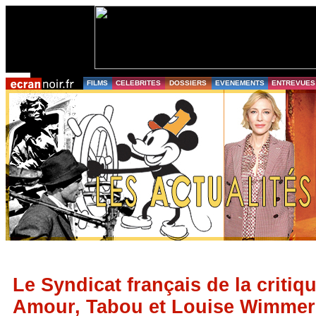
FILMS
CELEBRITES
DOSSIERS
EVENEMENTS
ENTREVUES
Le Syndicat français de la criti
Amour, Tabou et Louise Wimmer