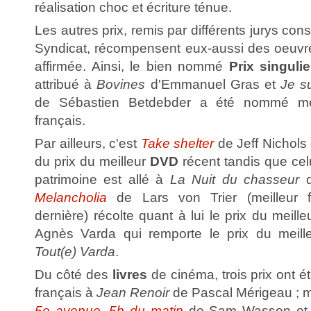
réalisation choc et écriture ténue.
Les autres prix, remis par différents jurys co
Syndicat, récompensent eux-aussi des oeuvres 
affirmée. Ainsi, le bien nommé
Prix singuli
attribué à
Bovines
d'Emmanuel Gras et
Je s
de Sébastien Betdebder a été nommé mei
français.
Par ailleurs, c'est
Take shelter
de Jeff Nichols
du prix du meilleur
DVD
récent tandis que cel
patrimoine est allé à
La Nuit du chasseur
Melancholia
de Lars von Trier (meilleur f
dernière) récolte quant à lui le prix du meilleu
Agnès Varda qui remporte le prix du meill
Tout(e) Varda
.
Du côté des
livres
de cinéma, trois prix ont ét
français à
Jean Renoir
de Pascal Mérigeau ; me
5e avenue, 5h du matin
de Sam Wasson et m