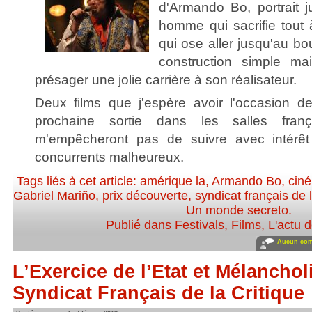
d'Armando Bo, portrait j
homme qui sacrifie tout 
qui ose aller jusqu'au bo
construction simple mai
présager une jolie carrière à son réalisateur.
Deux films que j'espère avoir l'occasion d
prochaine sortie dans les salles franç
m'empêcheront pas de suivre avec intérêt 
concurrents malheureux.
Tags liés à cet article:
amérique la
,
Armando Bo
,
ciné
Gabriel Mariño
,
prix découverte
,
syndicat français de 
Un monde secreto
.
Publié dans
Festivals
,
Films
,
L'actu d
Aucun com
L’Exercice de l’Etat et Mélanchol
Syndicat Français de la Critique