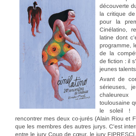
découverte du
la critique d
pour la prem
Cinélatino, 
latine dont c'
programme, le
de la compét
de fiction : il
jeunes talent
Avant de co
sérieuses, je
chaleureux
toulousaine q
le soleil ! 
rencontrer mes deux co-jurés (Alain Riou et F
que les membres des autres jurys. C'est intern
entre le jury Coup de cœur, le jury FIPRESCI, 