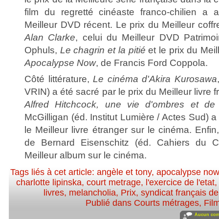
film du regretté cinéaste franco-chilien a 
Meilleur DVD récent. Le prix du Meilleur cof
Alan Clarke
, celui du Meilleur DVD Patrimo
Ophuls,
Le chagrin et la pitié
et le prix du Meil
Apocalypse Now
, de Francis Ford Coppola.
Côté littérature,
Le cinéma d'Akira Kurosawa
VRIN) a été sacré par le prix du Meilleur livre 
Alfred Hitchcock, une vie d'ombres et de 
McGilligan (éd. Institut Lumière / Actes Sud)
le Meilleur livre étranger sur le cinéma. Enfin
de Bernard Eisenschitz (éd. Cahiers du 
Meilleur album sur le cinéma.
Tags liés à cet article:
angèle et tony
,
apocalypse no
charlotte lipinska
,
court metrage
,
l'exercice de l'etat
livres
,
melancholia
,
Prix
,
syndicat français de
Publié dans
Courts métrages
,
Fil
Aucun com