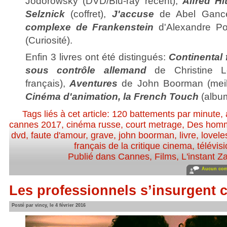
Jodorowsky (DVD/Blu-ray récent),
Alfred H
Selznick
(coffret),
J'accuse
de Abel Gance
complexe de Frankenstein
d'Alexandre Po
(Curiosité).
Enfin 3 livres ont été distingués:
Continental 
sous contrôle allemand
de Christine Let
français),
Aventures
de John Boorman (meille
Cinéma d'animation, la French Touch
(albu
Tags liés à cet article:
120 battements par minute
,
cannes 2017
,
cinéma russe
,
court metrage
,
Des homm
dvd
,
faute d'amour
,
grave
,
john boorman
,
livre
,
lovele
français de la critique cinema
,
télévis
Publié dans
Cannes
,
Films
,
L'instant Z
Aucun com
Les professionnels s’insurgent c
Posté par vincy, le 4 février 2016