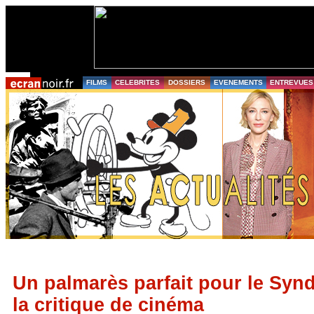
FILMS
CELEBRITES
DOSSIERS
EVENEMENTS
ENTREVUES
Un palmarès parfait pour le Synd
la critique de cinéma