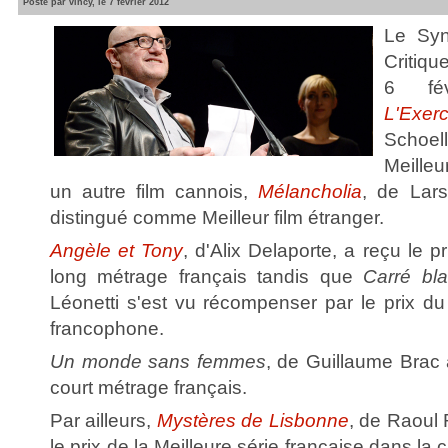
Posté par vincy, le 7 février 2012
Le Syn
Critiqu
6 fév
L'Exerc
Schoel
Meilleu
un autre film cannois,
Mélancholia
, de Lars
distingué comme Meilleur film étranger.
Angèle et Tony
, d'Alix Delaporte, a reçu le p
long métrage français tandis que
Carré bl
Léonetti s'est vu récompenser par le prix du M
francophone.
Un monde sans femmes
, de Guillaume Brac
court métrage français.
Par ailleurs,
Mystères de Lisbonne
, de Raoul 
le prix de la Meilleure série française dans la 