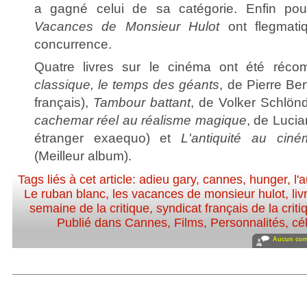
a gagné celui de sa catégorie. Enfin pou
Vacances de Monsieur Hulot
ont flegmati
concurrence.
Quatre livres sur le cinéma ont été réc
classique, le temps des géants
, de Pierre Ber
français),
Tambour battant
, de Volker Schlönd
cachemar réel au réalisme magique
, de Lucian
étranger exaequo) et
L'antiquité au ciné
(Meilleur album).
Tags liés à cet article:
adieu gary
,
cannes
,
hunger
,
l'
Le ruban blanc
,
les vacances de monsieur hulot
,
liv
semaine de la critique
,
syndicat français de la crit
Publié dans
Cannes
,
Films
,
Personnalités, cél
Aucun com