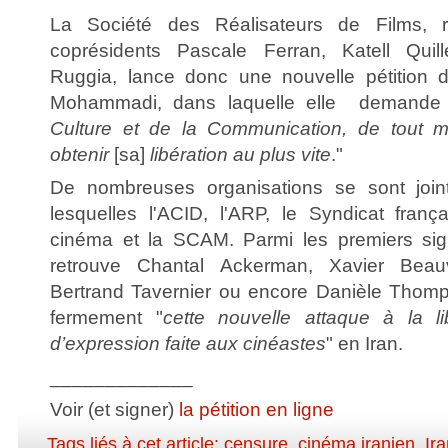
La Société des Réalisateurs de Films, 
coprésidents Pascale Ferran, Katell Quil
Ruggia, lance donc une nouvelle pétition
Mohammadi, dans laquelle elle demande
Culture et de la Communication, de tout 
obtenir
[sa]
libération au plus vite
."
De nombreuses organisations se sont join
lesquelles l'ACID, l'ARP, le Syndicat franç
cinéma et la SCAM. Parmi les premiers sign
retrouve Chantal Ackerman, Xavier Beauv
Bertrand Tavernier ou encore Danièle Thom
fermement "
cette nouvelle attaque à la li
d’expression faite aux cinéastes
" en Iran.
_____________
Voir (et signer)
la pétition en ligne
Tags liés à cet article:
censure
,
cinéma iranien
,
Ir