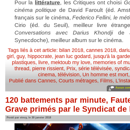
Pour la
littérature
, les Critiques ont choisi
Go
cinéma politique
de David Faroult (éd. Amste
français sur le cinéma,
Federico Fellini, le mé
Cirio (éd. du Seuil), meilleur livre étran
Conversations avec Darius Khondji
de Jo
Synecdoche), meilleur album sur le cinéma.
Tags liés à cet article:
bilan 2018
,
cannes 2018
,
dari
girl
,
guy
,
hippocrate
,
jean luc godard
,
jusqu'à la garde
plastiques
,
livre
,
mektoub my love
,
memories of mu
thread
,
pierre rissient
,
Prix
,
série télévisée
,
syndica
cinema
,
télévision
,
Un homme est mort
Publié dans
Cannes
,
Courts métrages
,
Films
,
L'inst
Aucun com
120 battements par minute, Faut
Grave primés par le Syndicat de l
Posté par vincy, le 30 janvier 2018