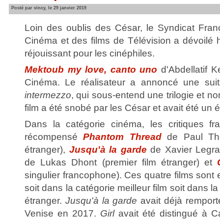
Posté par vincy, le 29 janvier 2019
Loin des oublis des César, le Syndicat Franç
Cinéma et des films de Télévision a dévoilé 
réjouissant pour les cinéphiles.
Mektoub my love, canto uno
d'Abdellatif K
Cinéma. Le réalisateur a annoncé une sui
intermezzo
, qui sous-entend une trilogie et n
film a été snobé par les César et avait été un 
Dans la catégorie cinéma, les critiques fr
récompensé
Phantom Thread
de Paul Th
étranger),
Jusqu'à la garde
de Xavier Legran
de Lukas Dhont (premier film étranger) et
singulier francophone). Ces quatre films sont 
soit dans la catégorie meilleur film soit dans la
étranger.
Jusqu'à la garde
avait déjà remport
Venise en 2017.
Girl
avait été distingué à C