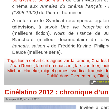
cinéma aux
Annales du cinéma français - 
(1895-1923)
de Pierre Lherminier.
A noter que le Syndicat récompense égal
télévision
, à savoir
Une vie française
de
(meilleure fiction),
Noirs de France
de Jua
Blanchard (meilleur documentaire de télé
français, saison 4
de Frédéric Krivine, Philip
Daucé (meilleure série).
Tags liés à cet article:
agnès varda
,
amour
,
Charles 
Jean Renoir
,
la nuit du chasseur
,
lars von trier
,
lou
Michael Haneke
,
miguel gomes
,
syndicat français de
Publié dans
Evénements
,
Films
Aucun com
Cinélatino 2012 : chronique d’un
Posté par MpM, le 1 avril 2012
Invitée à part