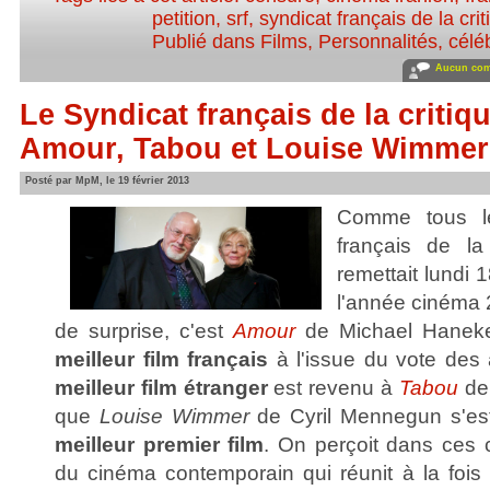
petition
,
srf
,
syndicat français de la cri
Publié dans
Films
,
Personnalités, céléb
Aucun com
Le Syndicat français de la criti
Amour, Tabou et Louise Wimmer
Posté par MpM, le 19 février 2013
Comme tous le
français de la
remettait lundi 1
l'année cinéma
de surprise, c'est
Amour
de Michael Haneke
meilleur film français
à l'issue du vote des 
meilleur film étranger
est revenu à
Tabou
de
que
Louise Wimmer
de Cyril Mennegun s'est 
meilleur premier film
. On perçoit dans ces c
du cinéma contemporain qui réunit à la fois