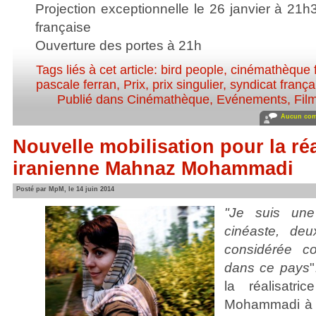
Projection exceptionnelle le 26 janvier à 21
française
Ouverture des portes à 21h
Tags liés à cet article:
bird people
,
cinémathèque 
pascale ferran
,
Prix
,
prix singulier
,
syndicat frança
Publié dans
Cinémathèque
,
Evénements
,
Fil
Aucun com
Nouvelle mobilisation pour la réa
iranienne Mahnaz Mohammadi
Posté par MpM, le 14 juin 2014
"Je suis un
cinéaste, deu
considérée c
dans ce pays
"
la réalisatri
Mohammadi à l