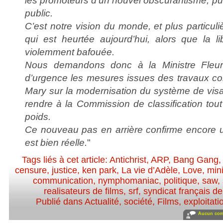
les promoteurs d’un nouvel obscurantisme, puis
public.
C’est notre vision du monde, et plus particul
qui est heurtée aujourd’hui, alors que la li
violemment bafouée.
Nous demandons donc à la Ministre Fleur 
d’urgence les mesures issues des travaux co
Mary sur la modernisation du système de visa
rendre à la Commission de classification tou
poids.
Ce nouveau pas en arrière confirme encore u
est bien réelle.
"
Tags liés à cet article:
Antichrist
,
ARP
,
Bang Gang
censure
,
justice
,
ken park
,
La vie d’Adèle
,
Love
,
mini
communication
,
nymphomaniac
,
politique
,
saw
,
realisateurs de films
,
srf
,
syndicat français de
Publié dans
Actualité, société
,
Films
,
exploitati
Aucun com