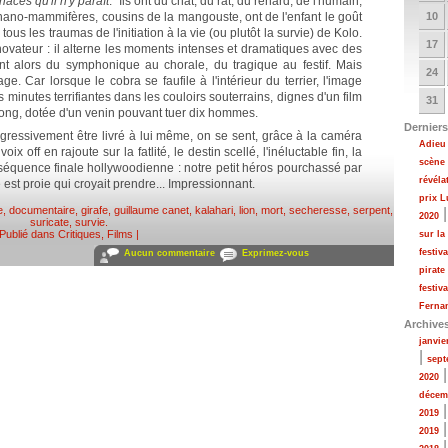
iaces qu'il n'y paraît
." Ils ont du chat, du rat, du renard, de l'humain,
 nano-mammifères, cousins de la mangouste, ont de l'enfant le goût
10
 tous les traumas de l'initiation à la vie (ou plutôt la survie) de Kolo.
17
 novateur : il alterne les moments intenses et dramatiques avec des
t alors du symphonique au chorale, du tragique au festif. Mais
24
. Car lorsque le cobra se faufile à l'intérieur du terrier, l'image
 minutes terrifiantes dans les couloirs souterrains, dignes d'un film
31
ong, dotée d'un venin pouvant tuer dix hommes.
Derniers
ressivement être livré à lui même, on se sent, grâce à la caméra
Adieu 
ix off en rajoute sur la fatlité, le destin scellé, l'inéluctable fin, la
scène
séquence finale hollywoodienne : notre petit héros pourchassé par
révéla
le est proie qui croyait prendre... Impressionnant.
prix 
e
,
documentaire
,
girafe
,
guillaume canet
,
kalahari
,
lion
,
mort
,
secheresse
,
serpent
,
2020
suricate
,
survie
.
Publié dans
Critiques
,
Films
|
sur la
festiv
Aucun commentaire
Exprimez-vous
pirate
festiv
Fernan
Archive
janvie
|
sept
2020
décem
2019
2019