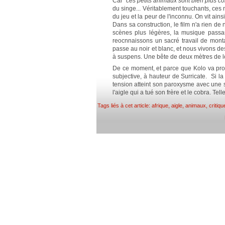
Car "
ces petits animaux sont bien plus cor
du singe... Véritablement touchants, ces
du jeu et la peur de l'inconnu. On vit ainsi
Dans sa construction, le film n'a rien de
scènes plus légères, la musique passan
reocnnaissons un sacré travail de montage
passe au noir et blanc, et nous vivons des
à suspens. Une bête de deux mètres de l
De ce moment, et parce que Kolo va prog
subjective, à hauteur de Surricate. Si la vo
tension atteint son paroxysme avec une 
l'aigle qui a tué son frère et le cobra. Tel
Tags liés à cet article:
afrique
,
aigle
,
animaux
,
critiqu