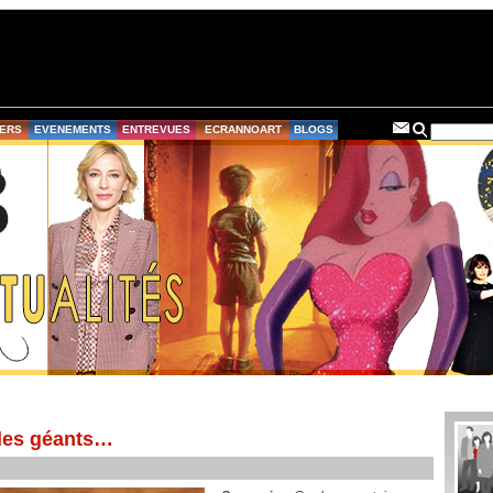
ERS
EVENEMENTS
ENTREVUES
ECRANNOART
BLOGS
 des géants…