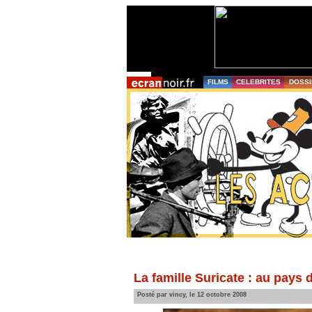
FILMS
CELEBRITES
DOSSI
La famille Suricate : au pays
Posté par vincy, le 12 octobre 2008