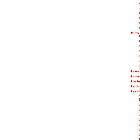
Films
forma
In m
L'actu
Le bl
Les d