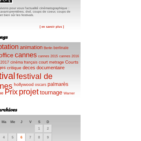
ivons pour vous l'actualité cinématographique :
, avant-premières, dvd, coups de coeur, coups de
t bien sûr les festivals.
[ en savoir plus ]
tation
animation
berlinale
Berlin
cannes
office
cannes 2015
cannes 2016
Courts
court metrage
 2017
cinéma français
ges
deces
documentaire
critique
tival
festival de
palmarès
nes
hollywood
oscars
projet
Prix
tournage
ue
Warner
Ma
Me
J
V
S
D
1
2
4
5
6
7
8
9