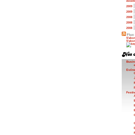
décem
2009
2009
2008
2008
2008
Flux 
S'abon
S'abon
Busin
Evén
Festi