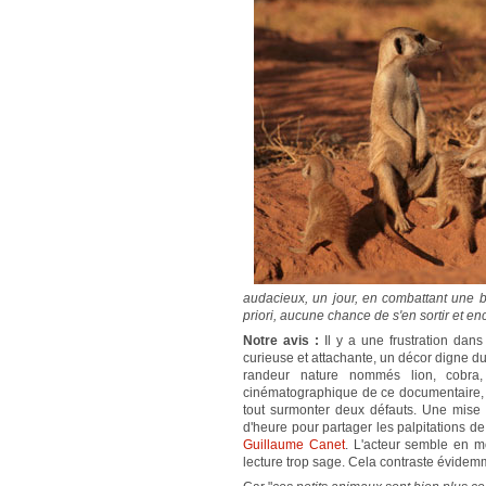
audacieux, un jour, en combattant une band
priori, aucune chance de s'en sortir et en
Notre avis :
Il y a une frustration dan
curieuse et attachante, un décor digne
randeur nature nommés lion, cobra, a
cinématographique de ce documentaire, g
tout surmonter deux défauts. Une mise 
d'heure pour partager les palpitations d
Guillaume Canet
. L'acteur semble en mo
lecture trop sage. Cela contraste évidemme