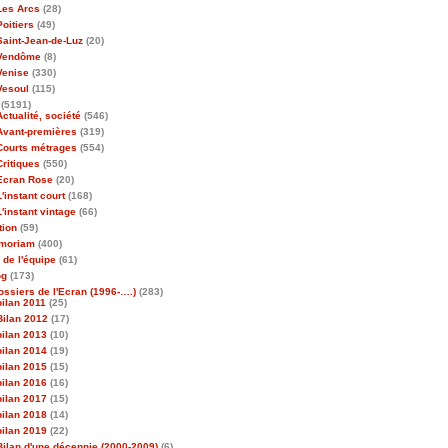
Les Arcs
(28)
Poitiers
(49)
Saint-Jean-de-Luz
(20)
Vendôme
(8)
Venise
(330)
Vesoul
(115)
(5191)
Actualité, société
(546)
Avant-premières
(319)
Courts métrages
(554)
Critiques
(550)
Ecran Rose
(20)
L'instant court
(168)
L'instant vintage
(66)
tion
(59)
emoriam
(400)
 de l'équipe
(61)
og
(173)
ossiers de l'Ecran (1996-….)
(283)
bilan 2011
(25)
Bilan 2012
(17)
bilan 2013
(10)
bilan 2014
(19)
bilan 2015
(15)
bilan 2016
(16)
bilan 2017
(15)
bilan 2018
(14)
bilan 2019
(22)
Bilan d'une décennie (2000-2009)
(6)