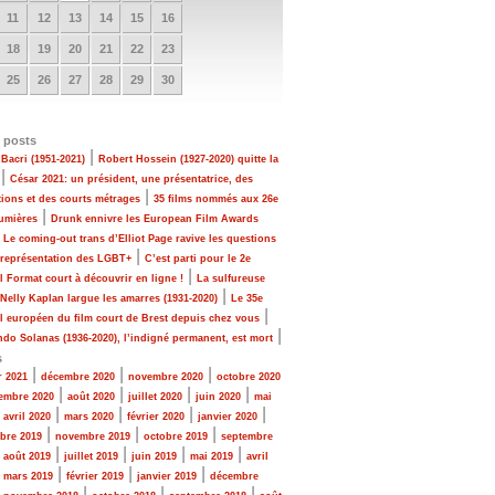
11
12
13
14
15
16
18
19
20
21
22
23
25
26
27
28
29
30
 posts
|
Bacri (1951-2021)
Robert Hossein (1927-2020) quitte la
|
César 2021: un président, une présentatrice, des
|
tions et des courts métrages
35 films nommés aux 26e
|
Lumières
Drunk ennivre les European Film Awards
|
Le coming-out trans d’Elliot Page ravive les questions
|
 représentation des LGBT+
C’est parti pour le 2e
|
al Format court à découvrir en ligne !
La sulfureuse
|
 Nelly Kaplan largue les amarres (1931-2020)
Le 35e
|
al européen du film court de Brest depuis chez vous
|
do Solanas (1936-2020), l’indigné permanent, est mort
s
|
|
|
r 2021
décembre 2020
novembre 2020
octobre 2020
|
|
|
|
embre 2020
août 2020
juillet 2020
juin 2020
mai
|
|
|
|
|
avril 2020
mars 2020
février 2020
janvier 2020
|
|
|
bre 2019
novembre 2019
octobre 2019
septembre
|
|
|
|
|
août 2019
juillet 2019
juin 2019
mai 2019
avril
|
|
|
|
mars 2019
février 2019
janvier 2019
décembre
|
|
|
|