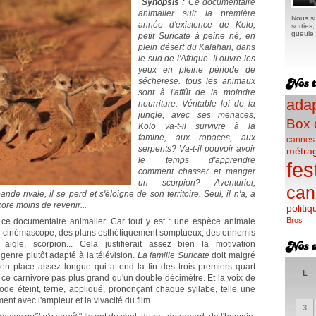
Synopsis :
Ce documentaire
animalier suit la première
Nous su
année d'existence de Kolo,
sorties
gueule e
petit Suricate à peine né, en
plein désert du Kalahari, dans
le sud de l'Afrique. Il ouvre les
yeux en pleine période de
sécherese. tous les animaux
sont à l'affût de la moindre
adap
nourriture. Véritable loi de la
jungle, avec ses menaces,
Box 
Kolo va-t-il survivre à la
famine, aux rapaces, aux
cannes
serpents? Va-t-il pouvoir avoir
métra
le temps d'apprendre
fes
comment chasser et manger
un scorpion? Aventurier,
can
e rivale, il se perd et s'éloigne de son territoire. Seul, il n'a, a
core moins de revenir...
politiq
Bros
s ce documentaire animalier. Car tout y est : une espèce animale
 du cinémascope, des plans esthétiquement somptueux, des ennemis
igle, scorpion... Cela justifierait assez bien la motivation
enre plutôt adapté à la télévision.
La famille Suricate
doit malgré
en place assez longue qui attend la fin des trois premiers quart
L
e ce carnivore pas plus grand qu'un double décimètre. Et la voix de
de éteint, terne, appliqué, prononçant chaque syllabe, telle une
nt avec l'ampleur et la vivacité du film.
3