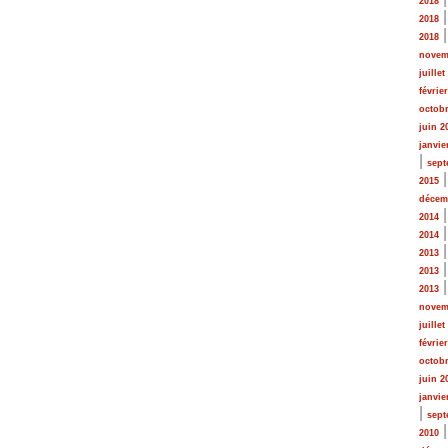
2018
2018
2018
novem
juillet
févrie
octobr
juin 2
janvie
|
sept
2015
décem
2014
2014
2013
2013
2013
novem
juillet
févrie
octobr
juin 2
janvie
|
sept
2010