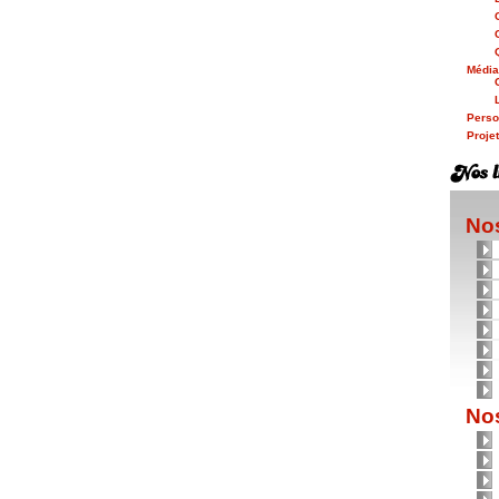
Médi
Person
Proje
Nos
Nos