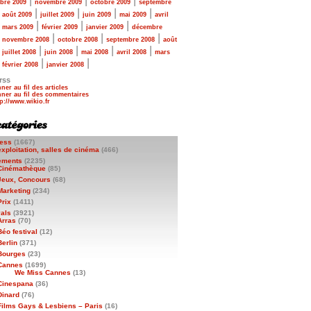
|
|
|
bre 2009
novembre 2009
octobre 2009
septembre
|
|
|
|
|
août 2009
juillet 2009
juin 2009
mai 2009
avril
|
|
|
|
mars 2009
février 2009
janvier 2009
décembre
|
|
|
|
novembre 2008
octobre 2008
septembre 2008
août
|
|
|
|
|
juillet 2008
juin 2008
mai 2008
avril 2008
mars
|
|
|
février 2008
janvier 2008
rss
ner au fil des articles
ner au fil des commentaires
ess
(1667)
exploitation, salles de cinéma
(466)
ements
(2235)
Cinémathèque
(85)
Jeux, Concours
(68)
Marketing
(234)
Prix
(1411)
vals
(3921)
Arras
(70)
Béo festival
(12)
Berlin
(371)
Bourges
(23)
Cannes
(1699)
We Miss Cannes
(13)
Cinespana
(36)
Dinard
(76)
Films Gays & Lesbiens – Paris
(16)