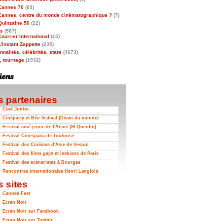
Cannes 70
(69)
Cannes, centre du monde cinématographique ?
(7)
Quinzaine 50
(22)
as
(587)
Courrier International
(15)
L'instant Zappette
(235)
nalités, célébrités, stars
(4673)
t, tournage
(1932)
 partenaires
Ciné Junior
Cinéparty et Béo festival (Divan du monde)
Festival ciné-jeune de l'Aisne (St Quentin)
Festival Cinespana de Toulouse
Festival des Cinémas d'Asie de Vesoul
Festival des films gays et lesbiens de Paris
Festival des scénaristes à Bourges
Rencontres internationales Henri Langlois
 sites
Cannes Fest
Ecran Noir
Ecran Noir sur Facebook
Ecran Noir sur Tumblr