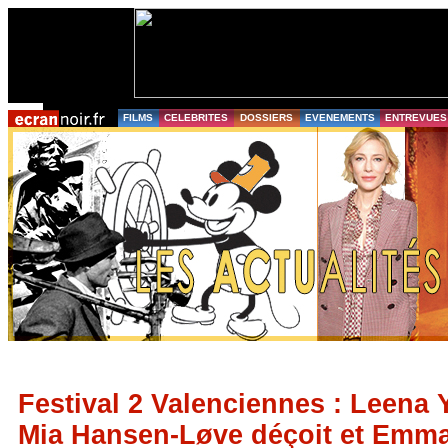
FILMS
CELEBRITES
DOSSIERS
EVENEMENTS
ENTREVUES
Festival 2 Valenciennes : Leena
Mia Hansen-Løve déçoit et Emm