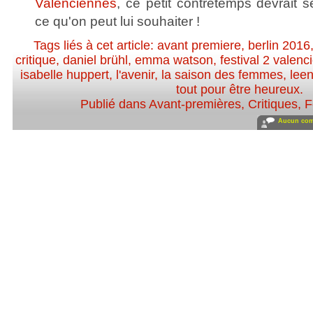
Valenciennes
, ce petit contretemps devrait s
ce qu'on peut lui souhaiter !
Tags liés à cet article:
avant premiere
,
berlin 2016
critique
,
daniel brühl
,
emma watson
,
festival 2 valen
isabelle huppert
,
l'avenir
,
la saison des femmes
,
lee
tout pour être heureux
.
Publié dans
Avant-premières
,
Critiques
,
F
Aucun com