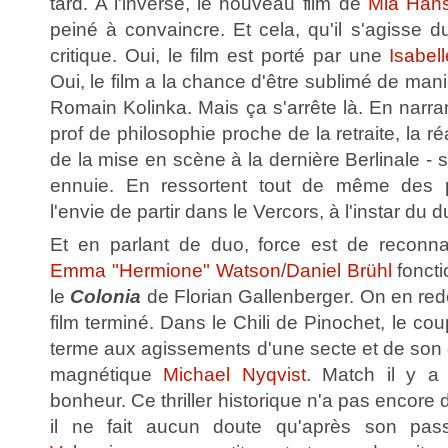
tard. A l'inverse, le nouveau film de
Mia Han
peiné à convaincre. Et cela, qu'il s'agisse 
critique. Oui, le film est porté par une
Isabel
Oui, le film a la chance d'être sublimé de man
Romain Kolinka. Mais ça s'arrête là. En narran
prof de philosophie proche de la retraite, la réa
de la mise en scène à la dernière Berlinale - 
ennuie. En ressortent tout de même des p
l'envie de partir dans le Vercors, à l'instar du d
Et en parlant de duo, force est de reconnaî
Emma "Hermione" Watson
/
Daniel Brühl
foncti
le
Colonia
de Florian Gallenberger. On en red
film terminé. Dans le Chili de Pinochet, le co
terme aux agissements d'une secte et de son 
magnétique
Michael Nyqvist
. Match il y a 
bonheur. Ce thriller historique n'a pas encore 
il ne fait aucun doute qu'après son p