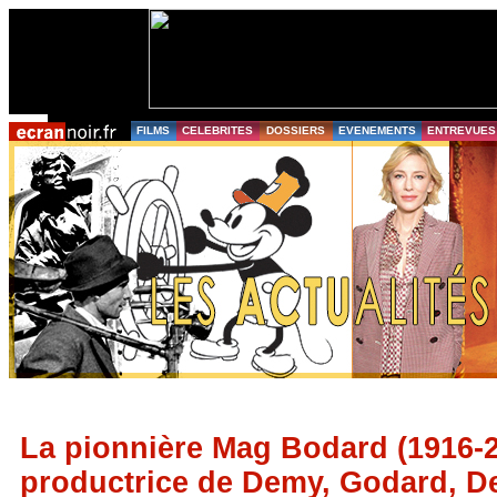
FILMS
CELEBRITES
DOSSIERS
EVENEMENTS
ENTREVUES
La pionnière Mag Bodard (1916-2
productrice de Demy, Godard, Dev