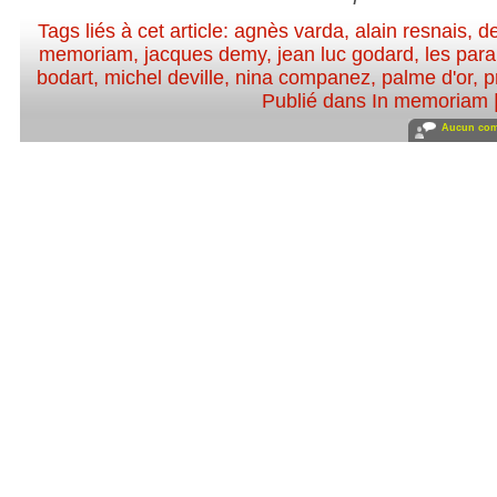
Tags liés à cet article:
agnès varda
,
alain resnais
,
d
memoriam
,
jacques demy
,
jean luc godard
,
les par
bodart
,
michel deville
,
nina companez
,
palme d'or
,
p
Publié dans
In memoriam
Aucun com