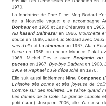
ensuite Les Demoiselles de Rochefort en 1
1970.
La fondatrice de Parc Films Mag Bodard c'est
de la Nouvelle vague: elle accompagne 
Bonheur
en 1965 et
Les Créatures
en 1966,
Au hasard Balthazar
en 1966,
Mouchette
en
douce
en 1969, Jean-Luc Godard avec
Deux 
sais d’elle
et
La chinoise
en 1967, Alain Res
t’aime
en 1968 ou encore Maurice Pialat a
1968, Michel Deville avec
Benjamin ou 
puceau
en 1967,
Bye-bye Barbara
en 1968,
1969 et
Raphaël ou le débauché
en 1970.
Elle suit aussi fidèlement
Nina Companez
(
L’histoire très bonne et très joyeuse de Col
Comme sur des roulettes, Je t’aime quand 
Les dames de la Côte, La grande cabriole
e
petit écran). Jusqu'en 2006, elle n'a cessé d