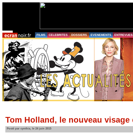
FILMS
CELEBRITES
DOSSIERS
EVENEMENTS
ENTREVUES
Tom Holland, le nouveau visage
Posté par cynthia, le 24 juin 2015