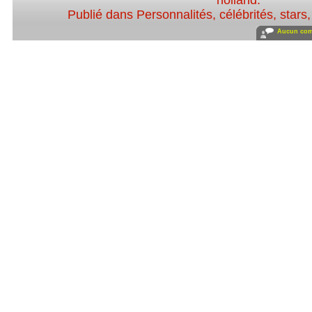
holland
.
Publié dans
Personnalités, célébrités, stars
Aucun com