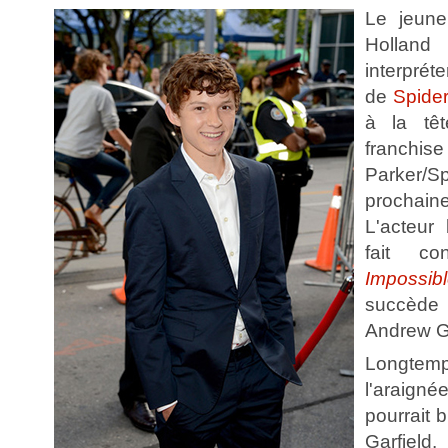
Le jeune
Holland
interpréte
de
Spide
à la tê
franchis
Parker/
prochaine
L'acteur 
fait c
Impossib
succède
Andrew Ga
Longte
l'araig
pourrait 
Garfield