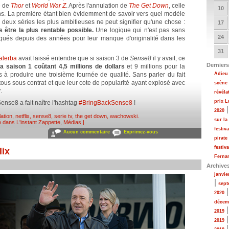
e de
Thor
et
World War Z
. Après l'annulation de
The Get Down
, celle
10
ns. La première étant bien évidemment de savoir vers quel modèle
es deux séries les plus ambitieuses ne peut signifier qu'une chose :
17
 être la plus rentable possible.
Une logique qui n'est pas sans
24
qués depuis des années pour leur manque d'originalité dans les
31
alerba
avait laissé entendre que si saison 3 de
Sense8
il y avait, ce
Derniers
 saison 1 coûtant 4,5 millions de dollars
et 9 millions pour la
és à produire une troisième fournée de qualité. Sans parler du fait
Adieu 
 tous sous contrat et que leur cote de popularité ayant explosé avec
scène
.
révéla
prix 
Sense8 a fait naître l'hashtag
#BringBackSense8
!
2020
ation
,
netflix
,
sense8
,
serie tv
,
the get down
,
wachowski
.
sur la
é dans
L'instant Zappette
,
Médias
|
festiv
Aucun commentaire
Exprimez-vous
pirate
festiv
lix
Fernan
Archive
janvie
|
sept
2020
décem
2019
2019