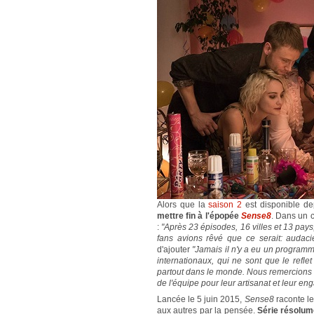
Alors que la
saison 2
est disponible de
mettre fin à l'épopée
Sense8
. Dans un c
:
"Après 23 épisodes, 16 villes et 13 pays,
fans avions rêvé que ce serait: audacie
d'ajouter
"Jamais il n'y a eu un programm
internationaux, qui ne sont que le ref
partout dans le monde. Nous remercions La
de l'équipe pour leur artisanat et leur e
Lancée le 5 juin 2015,
Sense8
raconte le
aux autres par la pensée.
Série résolum