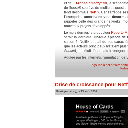
et de
J. Michael Straczynski
, le scénarist
de
Sense8
soulève de multiples questio
tend désormais
Netflix
. Car l'arrêt de s
l'entreprise américaine veut désormais
rappeler celle des grands networks, mo
nouveaux projets développés...
Le mois dernier, le producteur
Roberto M
serait la dernière.
Chaque épisode de la
saison 2, Netflix doutait de ses capacit
que les acteurs principaux n'étaient plus
Sense8
, tout était désormais à renégocier
Adulée par les Internets, l'annulation de 
Tags liés à cet article:
annul
Publi
Crise de croissance pour Netf
Posté par vincy, le 15 août 2016