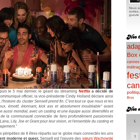
Nous su
sorties
gueule e
adap
Box 
cannes
métra
fes
can
puis le 5 mai dernier, le géant du streaming
Netflix
a décidé de
politiq
ommuniqué officiel, la vice-présidente Cindy Holland déclare ainsi
Bros
 l'histoire du cluster Sense8 prend fin. C'est tout ce que nous et les
ux, émotif, étonnant, kick ass et absolument inoubliable"
avant
e aussi mondial, avec un casting et une équipe aussi diversifiés et
let de la communauté connectée de fans profondément passionnés
na, Lily, Joe et Grant pour leur vision, et l'ensemble du casting et
L
ngagement."
s péripéties de 8 êtres répartis sur le globe mais connectés les uns
3
ent moderne et queer,
Sense8 est l'oeuvre des
sœurs Wachowski