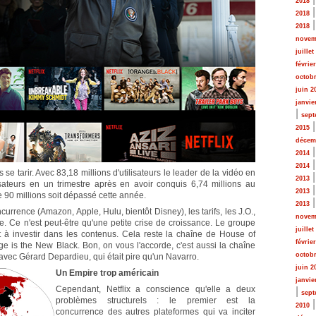
2018
2018
2018
novem
juillet
févrie
octobr
juin 2
janvie
|
sept
2015
décem
2014
2014
se tarir. Avec 83,18 millions d'utilisateurs le leader de la vidéo en
2013
isateurs en un trimestre après en avoir conquis 6,74 millions au
2013
de 90 millions soit dépassé cette année.
2013
ncurrence (Amazon, Apple, Hulu, bientôt Disney), les tarifs, les J.O.,
novem
ite. Ce n'est peut-être qu'une petite crise de croissance. Le groupe
juillet
et à investir dans les contenus. Cela reste la chaîne de House of
févrie
e is the New Black. Bon, on vous l'accorde, c'est aussi la chaîne
octobr
e, avec Gérard Depardieu, qui était pire qu'un Navarro.
juin 2
Un Empire trop américain
janvie
Cependant, Netflix a conscience qu'elle a deux
|
sept
problèmes structurels : le premier est la
2010
concurrence des autres plateformes qui va inciter