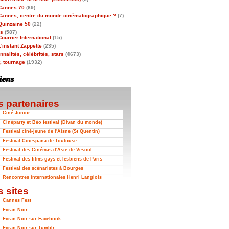
Cannes 70
(69)
Cannes, centre du monde cinématographique ?
(7)
Quinzaine 50
(22)
as
(587)
Courrier International
(15)
L'instant Zappette
(235)
nalités, célébrités, stars
(4673)
t, tournage
(1932)
 partenaires
Ciné Junior
Cinéparty et Béo festival (Divan du monde)
Festival ciné-jeune de l'Aisne (St Quentin)
Festival Cinespana de Toulouse
Festival des Cinémas d'Asie de Vesoul
Festival des films gays et lesbiens de Paris
Festival des scénaristes à Bourges
Rencontres internationales Henri Langlois
 sites
Cannes Fest
Ecran Noir
Ecran Noir sur Facebook
Ecran Noir sur Tumblr