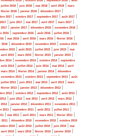
novembre 2018
octobre 2018
septembre 2018
août
|
|
|
|
|
juillet 2018
juin 2018
mai 2018
avril 2018
mars
|
|
|
|
février 2018
janvier 2018
décembre 2017
|
|
|
|
bre 2017
octobre 2017
septembre 2017
août 2017
|
|
|
|
|
 2017
juin 2017
mai 2017
avril 2017
mars 2017
|
|
|
|
r 2017
janvier 2017
décembre 2016
novembre 2016
|
|
|
|
e 2016
septembre 2016
août 2016
juillet 2016
|
|
|
|
|
016
mai 2016
avril 2016
mars 2016
février 2016
|
|
|
r 2016
décembre 2015
novembre 2015
octobre 2015
|
|
|
|
embre 2015
août 2015
juillet 2015
juin 2015
mai
|
|
|
|
|
avril 2015
mars 2015
février 2015
janvier 2015
|
|
|
bre 2014
novembre 2014
octobre 2014
septembre
|
|
|
|
|
août 2014
juillet 2014
juin 2014
mai 2014
avril
|
|
|
|
mars 2014
février 2014
janvier 2014
décembre
|
|
|
|
novembre 2013
octobre 2013
septembre 2013
août
|
|
|
|
|
juillet 2013
juin 2013
mai 2013
avril 2013
mars
|
|
|
|
février 2013
janvier 2013
décembre 2012
|
|
|
|
bre 2012
octobre 2012
septembre 2012
août 2012
|
|
|
|
|
 2012
juin 2012
mai 2012
avril 2012
mars 2012
|
|
|
|
r 2012
janvier 2012
décembre 2011
novembre 2011
|
|
|
|
e 2011
septembre 2011
août 2011
juillet 2011
|
|
|
|
|
011
mai 2011
avril 2011
mars 2011
février 2011
|
|
|
r 2011
décembre 2010
novembre 2010
octobre 2010
|
|
|
|
embre 2010
août 2010
juillet 2010
juin 2010
mai
|
|
|
|
|
avril 2010
mars 2010
février 2010
janvier 2010