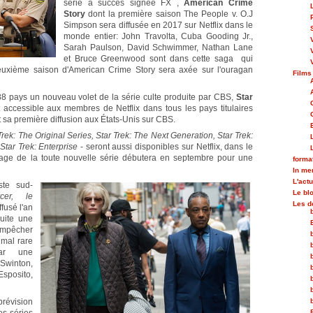
série à succès signée FX ,
American Crime
Story
dont la première saison The People v. O.J
Simpson sera diffusée en 2017 sur Netflix dans le
monde entier: John Travolta, Cuba Gooding Jr.,
Sarah Paulson, David Schwimmer, Nathan Lane
et Bruce Greenwood sont dans cette saga qui
deuxième saison d'American Crime Story sera axée sur l'ouragan
Films
188 pays un nouveau volet de la série culte produite par CBS,
Star
ccessible aux membres de Netflix dans tous les pays titulaires
 sa première diffusion aux États-Unis sur CBS.
Trek: The Original Series, Star Trek: The Next Generation, Star Trek:
Star Trek: Enterprise
- seront aussi disponibles sur Netflix, dans le
rnage de la toute nouvelle série débutera en septembre pour une
forma
In m
L'actu
ste sud-
Le bl
rcer, le
Les d
ffusé l'an
suite une
mpêcher
imal rare
ar une
Swinton,
Esposito,
prévision