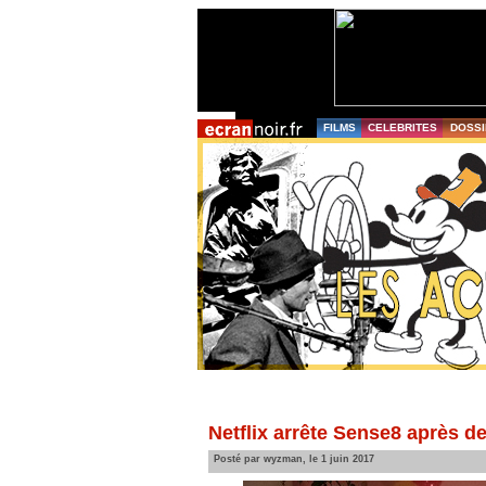
FILMS
CELEBRITES
DOSSI
Netflix arrête Sense8 après d
Posté par wyzman, le 1 juin 2017