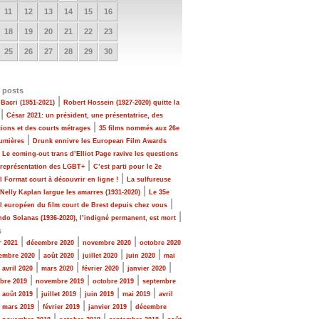
11
12
13
14
15
16
18
19
20
21
22
23
25
26
27
28
29
30
 posts
|
Bacri (1951-2021)
Robert Hossein (1927-2020) quitte la
|
César 2021: un président, une présentatrice, des
|
tions et des courts métrages
35 films nommés aux 26e
|
Lumières
Drunk ennivre les European Film Awards
|
Le coming-out trans d’Elliot Page ravive les questions
|
 représentation des LGBT+
C’est parti pour le 2e
|
al Format court à découvrir en ligne !
La sulfureuse
|
 Nelly Kaplan largue les amarres (1931-2020)
Le 35e
|
al européen du film court de Brest depuis chez vous
|
do Solanas (1936-2020), l’indigné permanent, est mort
s
|
|
|
r 2021
décembre 2020
novembre 2020
octobre 2020
|
|
|
|
embre 2020
août 2020
juillet 2020
juin 2020
mai
|
|
|
|
|
avril 2020
mars 2020
février 2020
janvier 2020
|
|
|
bre 2019
novembre 2019
octobre 2019
septembre
|
|
|
|
|
août 2019
juillet 2019
juin 2019
mai 2019
avril
|
|
|
|
mars 2019
février 2019
janvier 2019
décembre
|
|
|
|