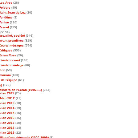
Les Arcs
(28)
Poitiers
(49)
Saint-Jean-de-Luz
(20)
Vendôme
(8)
Venise
(330)
Vesoul
(115)
(5191)
Actualité, société
(546)
Avant-premières
(319)
Courts métrages
(554)
Critiques
(550)
Ecran Rose
(20)
L'instant court
(168)
L'instant vintage
(66)
tion
(59)
emoriam
(400)
 de l'équipe
(61)
og
(173)
ossiers de l'Ecran (1996-….)
(283)
bilan 2011
(25)
Bilan 2012
(17)
bilan 2013
(10)
bilan 2014
(19)
bilan 2015
(15)
bilan 2016
(16)
bilan 2017
(15)
bilan 2018
(14)
bilan 2019
(22)
Bilan d'une décennie (2000-2009)
(6)