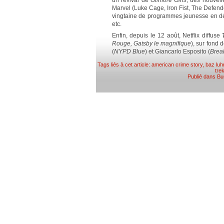
un revival de
Gilmore Girls
, des nouvell
Marvel (Luke Cage, Iron Fist, The Defend
vingtaine de programmes jeunesse en d
etc.
Enfin, depuis le 12 août, Netflix diffuse
Rouge, Gatsby le magnifique
), sur fond 
(
NYPD Blue
) et Giancarlo Esposito (
Brea
Tags liés à cet article:
american crime story
,
baz lu
tre
Publié dans
Bu