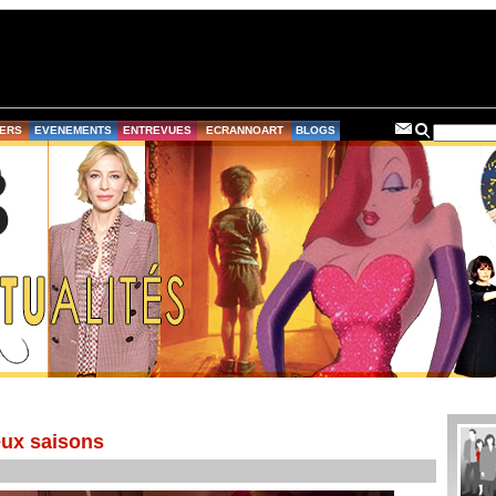
ERS
EVENEMENTS
ENTREVUES
ECRANNOART
BLOGS
eux saisons