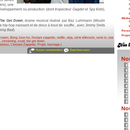
es séries
ers), une
éveloppement ou production (dont
Inspecteur Gagdet
et
Spy Kids
),
Médi
The Get Down
, drame musical réalisé par Baz Luhrmann (
Moulin
de hip-hop naissant et de disco à bout de souffle , avec Jimmy Smits
king Bad
).
Person
Proje
hrmann
,
Bong Joon-ho
,
l'instant zappette
,
netflix
,
okja
,
série télévisée
,
serie tv
,
star
k
,
streaming
,
svad
,
the get down
.
siness
,
L'instant Zappette
,
Projet, tournage
|
Aucun commentaire
Exprimez-vous
Nos
Nos