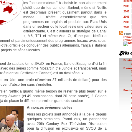
décem
les "consommateurs" à choisir le bon abonnement
2009
plutôt que de les cumuler. Surtout, même si Netflix
2009
est désormais présent quasiment partout dans le
monde, il n'offre essentiellement que des
2008
programmes en anglais et produits aux Etats-Unis
2008
dans un secteur où le local reste une valeur sûre et
2008
différenciante. C'est d'ailleurs la stratégie de Canal
Flux 
+, M6, TF1 et même Arte. Or, d'une part, Netflix a
S'abon
ssivement et parcimonieusement des programmes locaux avec sous-
S'abon
itre, difficile de conquérir des publics allemands, français, italiens
 projets de séries locales.
Busin
t de sa plateforme SVàD en France, Italie et Espagne d'ici la fin
 avec des séries comme Mozart in the Jungle et Transparent, mais
Evén
 étaient au Festival de Cannes) est un rival sérieux...
et en faire une proie (d'environ 37 milliards de dollars) pour des
ent l'absorber sans s'endetter.
Festi
sier, Netflix a quand même besoin de rester "le plus beau" sur le
mmy Awards (et 49 nominations, dont 20 cette année), 2 Golden
à de placer le diffuseur parmi les grands du secteur.
Annonces événementielles
Alors les projets sont annoncés à la pelle depuis
quelques semaines. Parmi eux, un partenariat
avec 20th Century Fox Télévision Distribution
pour la diffusion en exclusivité en SVOD de la