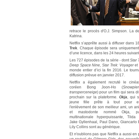
retrace le procès d'O.J. Simpson. La 
Katrina.
Netflix s’apprête aussi à diffuser dans 
Trek
. Chaque épisode sera uniquement a
d’une licence, dans les 24 heures suivant
Les 727 épisodes de la série - dont
Star 
Deep Space Nine, Star Trek: Voyager
et
monde entier d’ici la fin 2016. Le tou
diffusion prévue en janvier 2017.
Netflix a également recruté le cinéa
coréen Bong Joon-Ho (
Snowpie
transperceneige
) pour un film qui sera di
prochain sur la plateforme.
Okja
, qui 
jeune fille prête à tout pour e
l'enlèvement de son meilleur ami, un an
et mastodonte nommé Okja, p
multinationale hyperpuissante, Tilda 
Jake Gyllenhaal, Paul Dano, Giancarlo 
Lily Collins sont au générique.
Et n'oublions pas que Netflix a aussi en 