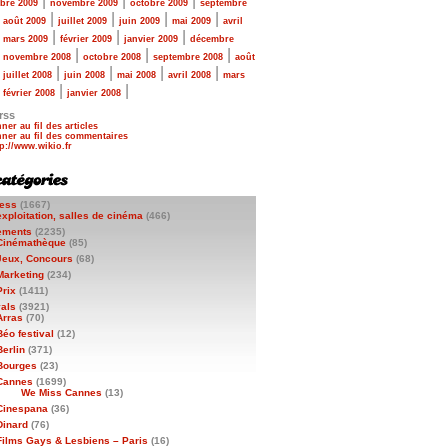
|
|
|
bre 2009
novembre 2009
octobre 2009
septembre
|
|
|
|
|
août 2009
juillet 2009
juin 2009
mai 2009
avril
|
|
|
|
mars 2009
février 2009
janvier 2009
décembre
|
|
|
|
novembre 2008
octobre 2008
septembre 2008
août
|
|
|
|
|
juillet 2008
juin 2008
mai 2008
avril 2008
mars
|
|
|
février 2008
janvier 2008
rss
ner au fil des articles
ner au fil des commentaires
ess
(1667)
exploitation, salles de cinéma
(466)
ements
(2235)
Cinémathèque
(85)
Jeux, Concours
(68)
Marketing
(234)
Prix
(1411)
vals
(3921)
Arras
(70)
Béo festival
(12)
Berlin
(371)
Bourges
(23)
Cannes
(1699)
We Miss Cannes
(13)
Cinespana
(36)
Dinard
(76)
Films Gays & Lesbiens – Paris
(16)