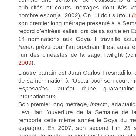
publicités et courts métrages dont
Mis v
hombre esponja, 2002). On lui doit surtout
l
son premier long métrage présenté à la Sema
record d’entrées salles lors de sa sortie en 
14 nominations aux Goya. Il travaille actue
Hater
, prévu pour l'an prochain. Il est aussi 
l'un des cinéastes de la saga Twilight (vo
2009
).
L'autre parrain est Juan Carlos Fresnadillo,
de sa nomination à l'Oscar pour son court mé
Esposados
, lauréat d'une quarantain
internationaux.
Son premier long métrage,
Intacto
, adaptati
Levi, fait l’ouverture de la Semaine de l
remporte cette même année le Goya du meil
espagnol. En 2007, son second film
28 s
permet de mettre un pied sur le marché int