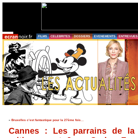
FILMS
CELEBRITES
DOSSIERS
EVENEMENTS
ENTREVUES
«
Bruxelles c’est fantastique pour la 27ème fois…
Cannes : Les parrains de la