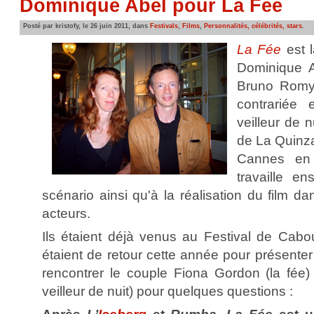
Dominique Abel pour La Fée
Posté par kristofy, le 26 juin 2011, dans
Festivals
,
Films
,
Personnalités, célébrités, stars
.
La Fée
est l
Dominique A
Bruno Romy,
contrariée
veilleur de n
de La Quinza
Cannes en 
travaille en
scénario ainsi qu'à la réalisation du film da
acteurs.
Ils étaient déjà venus au Festival de Cab
étaient de retour cette année pour présente
rencontrer le couple Fiona Gordon (la fée)
veilleur de nuit) pour quelques questions :