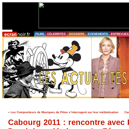
FILMS
CELEBRITES
DOSSIERS
EVENEMENTS
ENTREVUES
«
Les Compositeurs de Musiques de Films s’interrogent sur leur médiatisation
Car
Cabourg 2011 : rencontre avec 