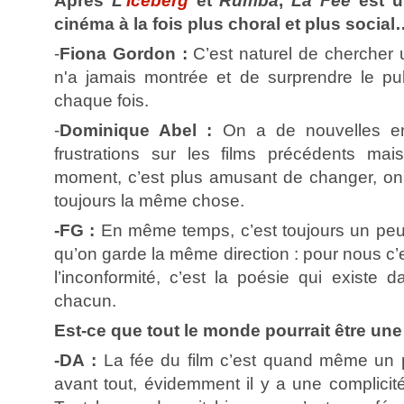
Après
L’
Iceberg
et
Rumba
,
La Fée
est u
cinéma à la fois plus choral et plus social
-
Fiona Gordon :
C’est naturel de chercher 
n'a jamais montrée et de surprendre le pub
chaque fois.
-
Dominique Abel :
On a de nouvelles en
frustrations sur les films précédents ma
moment, c’est plus amusant de changer, on 
toujours la même chose.
-FG :
En même temps, c’est toujours un pe
qu’on garde la même direction : pour nous c’
l’inconformité, c’est la poésie qui existe d
chacun.
Est-ce que tout le monde pourrait être une
-DA :
La fée du film c’est quand même un
avant tout, évidemment il y a une complicit