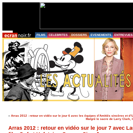
FILMS
CELEBRITES
DOSSIERS
EVENEMENTS
ENTREVUES
«
Arras 2012 : retour en vidéo sur le jour 6 avec les équipes d’Amitiés sincères et d
Malgré le sacre de Larry Clark,
Arras 2012 : retour en vidéo sur le jour 7 avec La