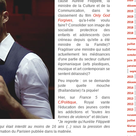
cause Aurélie Filippetti, la
2020
ministre de la Culture et de la
décem
Communication, dans le
2019
classement du film
Only God
2019
Forgives
, qu'a-t-elle voulu
2018
faire? Consolider son image de
2018
socialiste protectrice des
2018
enfants et adolescents (son
novem
créneau depuis qu'elle a été
ministre de la Famille)?
juillet
Fragiliser une ministre qui subit
févrie
actuellement les médisances
octobr
d'une partie du secteur culturel
juin 2
égomaniaque (arts plastiques,
janvie
musique et art contemporain se
|
sept
sentent délaissés)?
2015
Peu importe : on se demande
décem
juste quelle mouche
2014
(thaïlandaise) l'a piquée!
2014
Hier, sur
France 5
dans
2013
C/Politique
, Royal vante
2013
l'éducation des jeunes contre
2013
les addictions et "
toutes les
novem
formes de violence
" et déclare :
juillet
"
Je regrette qu'Aurélie Filippetti
, qui était interdit au moins de 16 ans (...) sous la pression des
févrie
ormation du
Parisien
publiée dans la matinée.
octobr