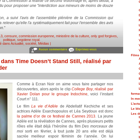
e la Commission a réalisé ce second visionnage et, après débat, a
ndu pour proposer une "interdiction aux mineurs de moins de douze
ion, a suivi l'avis de l'assemblée plénière de la Commission qui
lever qu'elle l'a systématiquement fait pour l'ensemble des avis
on.
"
13
,
censure
,
commission europenne
,
ministère de la culture
,
only god forgives
,
politique
,
segolene royal
.
ié dans
Actualité, société
,
Médias
|
Aucun commentaire
Exprimez-vous
Films
dans Time Doesn’t Stand Still, réalisé par
der
Comme à Ecran Noir on aime vous faire partager nos
découvertes, alors après le clip
College Boy
, réalisé par
Xavier Dolan pour le groupe Indochine
, voici l’instant
forma
Court n° 111.
In m
L'actu
Le film
La vie d’Adèle
de Abdellatif Kechiche et ses
Le bl
actrices Adèle Exarchopoulos et Léa Seydoux est donc
Les d
la palme d’or de ce festival de Cannes 2013
. La jeune
Adèle est la révélation de Cannes, après plusieurs petits
rôles elle était déjà l’héroïne du film
Des morceaux de
moi
sorti en février, à tout juste 20 ans elle est déjà
sacrée meilleur espoir féminin de l’année. On lui