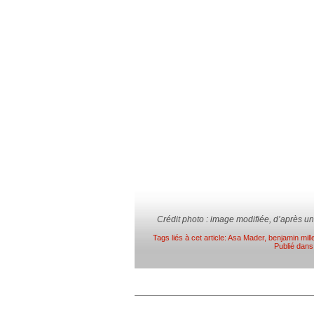
Crédit photo : image modifiée, d’après un 
Tags liés à cet article:
Asa Mader
,
benjamin mill
Publié dan