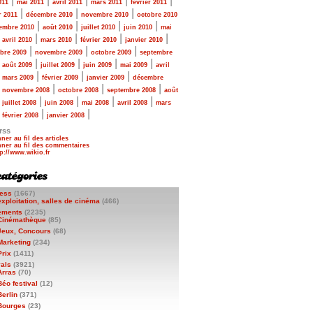
|
|
|
|
|
011
mai 2011
avril 2011
mars 2011
février 2011
|
|
|
r 2011
décembre 2010
novembre 2010
octobre 2010
|
|
|
|
embre 2010
août 2010
juillet 2010
juin 2010
mai
|
|
|
|
|
avril 2010
mars 2010
février 2010
janvier 2010
|
|
|
bre 2009
novembre 2009
octobre 2009
septembre
|
|
|
|
|
août 2009
juillet 2009
juin 2009
mai 2009
avril
|
|
|
|
mars 2009
février 2009
janvier 2009
décembre
|
|
|
|
novembre 2008
octobre 2008
septembre 2008
août
|
|
|
|
|
juillet 2008
juin 2008
mai 2008
avril 2008
mars
|
|
|
février 2008
janvier 2008
rss
ner au fil des articles
ner au fil des commentaires
ess
(1667)
exploitation, salles de cinéma
(466)
ements
(2235)
Cinémathèque
(85)
Jeux, Concours
(68)
Marketing
(234)
Prix
(1411)
vals
(3921)
Arras
(70)
Béo festival
(12)
Berlin
(371)
Bourges
(23)