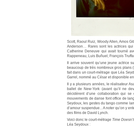
Scott, Raoul Ruiz, Woody Allen, Amos Gi
Anderson… Rares sont les actrices qui 
Catherine Deneuve qui avait tourné a
Rappeneau, Luis Buñuel, François Truffa
Il arrive souvent qu’une jeune actrice 
beaucoup de très nombreux gros plans 
fait dans un court-métrage que Léa Seyd
Garrel, nommé au César et disponible en
Il y a plusieurs années, le réalisateur A
ballet de New-York (avant qu’il ne 
décidèrent d’une collaboration qui se
mouvements de danse font office de lan
Seydoux, les gestes du tango comme lang
d‘amour suspendue... A noter qu’on y en
des films de David Lynch.
Voici donc le court-métrage
Time Doesn’t 
Léa Seydoux :