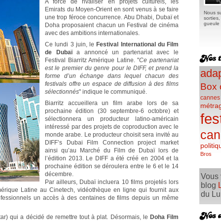
A force de rivaliser en projets culturels, les
Emirats du Moyen-Orient en sont venus à se faire
Nous su
une trop féroce concurrence. Abu Dhabi, Dubaï et
sorties
gueule e
Doha proposaient chacun un Festival de cinéma
avec des ambitions internationales.
Ce lundi 3 juin, le
Festival International du Film
de Dubaï
a annoncé un partenariat avec le
Festival Biarritz Amérique Latine. "
Ce partenariat
est le premier du genre pour le DIFF, et prend la
adap
forme d’un échange dans lequel chacun des
festivals offre un espace de diffusion à des films
Box 
sélectionnés
" indique le communiqué.
cannes
Biarritz accueillera un film arabe lors de sa
métra
prochaine édition (30 septembre-6 octobre) et
fes
sélectionnera un producteur latino-américain
intéressé par des projets de coproduction avec le
can
monde arabe. Le producteur choisit sera invité au
DIFF’s Dubai Film Connection project market
politiq
ainsi qu’au Marché du Film de Dubaï lors de
Bros
l’édition 2013. Le DIFF a été créé en 2004 et la
prochaine édition se déroulera entre le 6 et le 14
décembre.
Vous 
Par ailleurs, Dubaï incluera 10 films projetés lors
blog
Amérique Latine au Cinetech, vidéothèque en ligne qui fournit aux
du Lu
rofessionnels un accès à des centaines de films depuis un même
ar) qui a décidé de remettre tout à plat. Désormais, le
Doha Film