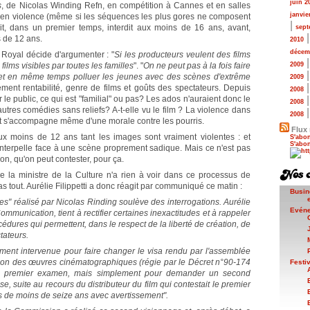
juin 2
s
, de Nicolas Winding Refn, en compétition à Cannes et en salles
janvie
re en violence (même si les séquences les plus gores ne composent
|
t, dans un premier temps, interdit aux moins de 16 ans, avant,
sept
s de 12 ans.
2010
décem
d Royal décide d'argumenter : "
Si les producteurs veulent des films
 films visibles par toutes les familles
". "
On ne peut pas à la fois faire
2009
ux et en même temps polluer les jeunes avec des scènes d'extrême
2009
sément rentabilité, genre de films et goûts des spectateurs. Depuis
2008
r le public, ce qui est "familial" ou pas? Les ados n'auraient donc le
2008
utres comédies sans reliefs? A-t-elle vu le film ? La violence dans
2008
 et s'accompagne même d'une morale contre les pourris.
Flux 
 aux moins de 12 ans tant les images sont vraiment violentes : et
S'abon
S'abon
on interpelle face à une scène proprement sadique. Mais ce n'est pas
ion, qu'on peut contester, pour ça.
e la ministre de la Culture n'a rien à voir dans ce processus de
s tout. Aurélie Filippetti a donc réagit par communiqué ce matin :
Busin
ves" réalisé par Nicolas Rinding soulève des interrogations. Aurélie
Evén
 Communication, tient à rectifier certaines inexactitudes et à rappeler
cédures qui permettent, dans le respect de la liberté de création, de
tateurs.
ement intervenue pour faire changer le visa rendu par l'assemblée
tion des œuvres cinématographiques (régie par le Décret n°90-174
Festi
 du premier examen, mais simplement pour demander un second
, suite au recours du distributeur du film qui contestait le premier
rs de moins de seize ans avec avertissement".