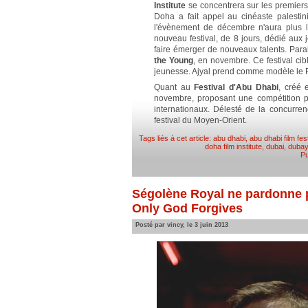
Institute
se concentrera sur les premiers 
Doha a fait appel au cinéaste palestin
l'évènement de décembre n'aura plus 
nouveau festival, de 8 jours, dédié aux
faire émerger de nouveaux talents. Paral
the Young
, en novembre. Ce festival cibl
jeunesse. Ajyal prend comme modèle le Fes
Quant au
Festival d'Abu Dhabi
, créé 
novembre, proposant une compétition po
internationaux. Délesté de la concurren
festival du Moyen-Orient.
Tags liés à cet article:
abu dhabi
,
abu dhabi film fes
doha film institute
,
dubai
,
dubay
Pu
Ségolène Royal ne pardonne p
Only God Forgives
Posté par vincy, le 3 juin 2013