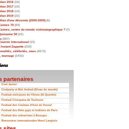
bilan 2016
(16)
bilan 2017
(15)
bilan 2018
(14)
bilan 2019
(22)
Bilan d'une décennie (2000-2009)
(6)
Cannes 70
(69)
Cannes, centre du monde cinématographique ?
(7)
Quinzaine 50
(22)
as
(587)
Courrier International
(15)
L'instant Zappette
(235)
nalités, célébrités, stars
(4673)
t, tournage
(1932)
 partenaires
Ciné Junior
Cinéparty et Béo festival (Divan du monde)
Festival ciné-jeune de l'Aisne (St Quentin)
Festival Cinespana de Toulouse
Festival des Cinémas d'Asie de Vesoul
Festival des films gays et lesbiens de Paris
Festival des scénaristes à Bourges
Rencontres internationales Henri Langlois
 sites