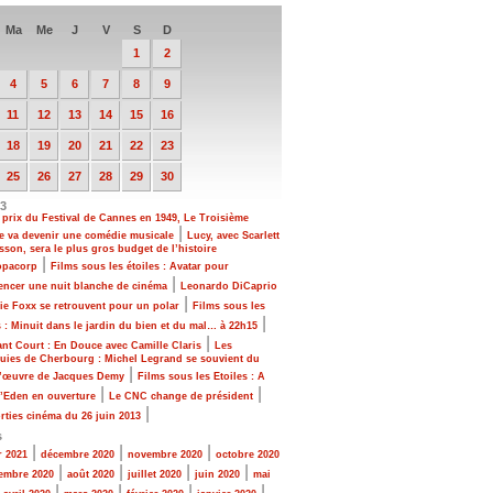
Ma
Me
J
V
S
D
1
2
4
5
6
7
8
9
11
12
13
14
15
16
18
19
20
21
22
23
25
26
27
28
29
30
13
prix du Festival de Cannes en 1949, Le Troisième
|
 va devenir une comédie musicale
Lucy, avec Scarlett
son, sera le plus gros budget de l’histoire
|
opacorp
Films sous les étoiles : Avatar pour
|
ncer une nuit blanche de cinéma
Leonardo DiCaprio
|
ie Foxx se retrouvent pour un polar
Films sous les
|
s : Minuit dans le jardin du bien et du mal… à 22h15
|
ant Court : En Douce avec Camille Claris
Les
uies de Cherbourg : Michel Legrand se souvient du
|
d’œuvre de Jacques Demy
Films sous les Etoiles : A
|
|
d’Eden en ouverture
Le CNC change de président
|
rties cinéma du 26 juin 2013
s
|
|
|
r 2021
décembre 2020
novembre 2020
octobre 2020
|
|
|
|
embre 2020
août 2020
juillet 2020
juin 2020
mai
|
|
|
|
|