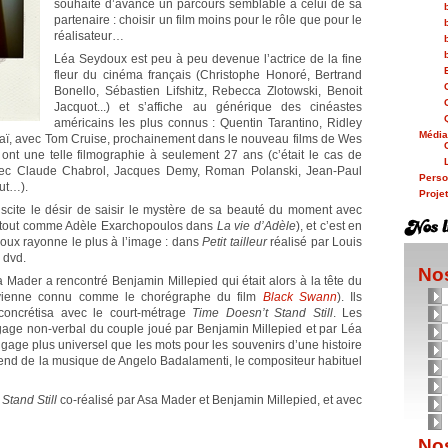
souhaite d’avance un parcours semblable à celui de sa
partenaire : choisir un film moins pour le rôle que pour le
réalisateur…
Léa Seydoux est peu à peu devenue l’actrice de la fine
fleur du cinéma français (Christophe Honoré, Bertrand
Bonello, Sébastien Lifshitz, Rebecca Zlotowski, Benoit
Jacquot...) et s’affiche au générique des cinéastes
américains les plus connus : Quentin Tarantino, Ridley
Médi
taï, avec Tom Cruise, prochainement dans le nouveau films de Wes
ont une telle filmographie à seulement 27 ans (c’était le cas de
vec Claude Chabrol, Jacques Demy, Roman Polanski, Jean-Paul
Person
ut…).
Proje
suscite le désir de saisir le mystère de sa beauté du moment avec
(tout comme Adèle Exarchopoulos dans
La vie d’Adèle
), et c’est en
oux rayonne le plus à l’image : dans
Petit tailleur
réalisé par Louis
 dvd.
Nos
sa Mader a rencontré Benjamin Millepied qui était alors à la tête du
devienne connu comme le chorégraphe du film
Black Swann
). Ils
 concrétisa avec le court-métrage
Time Doesn’t Stand Still
. Les
gage non-verbal du couple joué par Benjamin Millepied et par Léa
age plus universel que les mots pour les souvenirs d’une histoire
tend de la musique de Angelo Badalamenti, le compositeur habituel
Stand Still
co-réalisé par Asa Mader et Benjamin Millepied, et avec
Nos