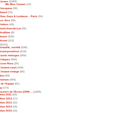
Cannes
(1699)
We Miss Cannes
(13)
Cinespana
(36)
Dinard
(76)
Films Gays & Lesbiens – Paris
(16)
Les Arcs
(28)
Poitiers
(49)
Saint-Jean-de-Luz
(20)
Vendôme
(8)
Venise
(330)
Vesoul
(115)
(5191)
Actualité, société
(546)
Avant-premières
(319)
Courts métrages
(554)
Critiques
(550)
Ecran Rose
(20)
L'instant court
(168)
L'instant vintage
(66)
tion
(59)
emoriam
(400)
 de l'équipe
(61)
og
(173)
ossiers de l'Ecran (1996-….)
(283)
bilan 2011
(25)
Bilan 2012
(17)
bilan 2013
(10)
bilan 2014
(19)
bilan 2015
(15)