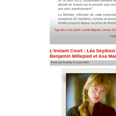
Le 30 avril 2013, l'assemblée plénière d
décidé de revenir sur le premier avis re
ans avec avertissement".
La Ministre, informée de cette proposit
comprend 28 membres, comme on pourra re
rendus jusqu'ici depuis sa prise de foncti
Tags liés à cet article:
aurélie filippetti
,
cannes 20
Publ
L’instant Court : Léa Seydoux 
Benjamin Millepied et Asa Ma
Posté par kristofy, le 3 juin 2013