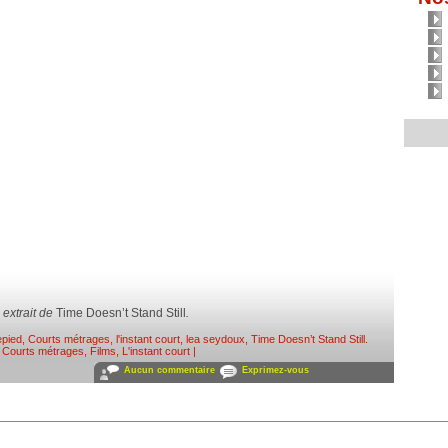
extrait de
Time Doesn’t Stand Still
.
epied
,
Courts métrages
,
l'instant court
,
lea seydoux
,
Time Doesn’t Stand Still
.
s
Courts métrages
,
Films
,
L'instant court
|
Aucun commentaire
Exprimez-vous