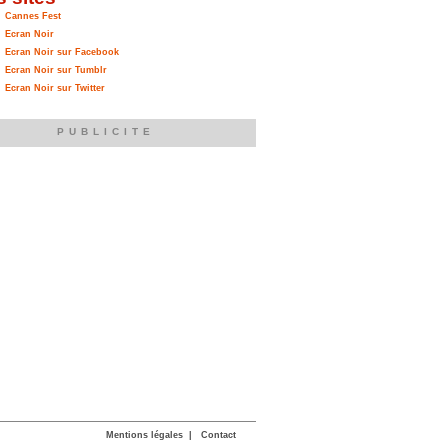
Cannes Fest
Ecran Noir
Ecran Noir sur Facebook
Ecran Noir sur Tumblr
Ecran Noir sur Twitter
PUBLICITE
Mentions légales
|
Contact