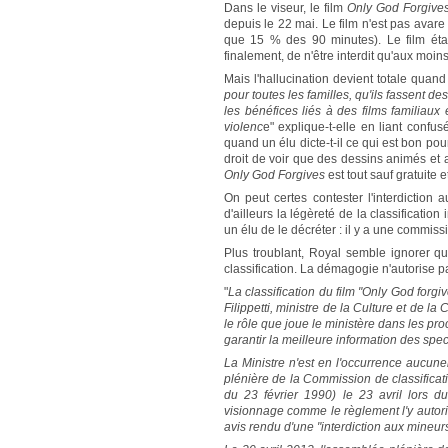
Dans le viseur, le film
Only God Forgive
depuis le 22 mai. Le film n'est pas ava
que 15 % des 90 minutes). Le film étai
finalement, de n'être interdit qu'aux moin
Mais l'hallucination devient totale quan
pour toutes les familles, qu'ils fassent des
les bénéfices liés à des films familia
violenc
e" explique-t-elle en liant confu
quand un élu dicte-t-il ce qui est bon pou
droit de voir que des dessins animés et a
Only God Forgives
est tout sauf gratuite
On peut certes contester l'interdiction
d'ailleurs la légèreté de la classificati
un élu de le décréter : il y a une commiss
Plus troublant, Royal semble ignorer qu
classification. La démagogie n'autorise pa
"
La classification du film "Only God forgi
Filippetti, ministre de la Culture et de la
le rôle que joue le ministère dans les pro
garantir la meilleure information des spec
La Ministre n'est en l'occurrence aucun
plénière de la Commission de classifica
du 23 février 1990) le 23 avril lors
visionnage comme le règlement l'y autorise
avis rendu d'une "interdiction aux mineu