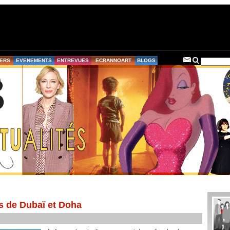
ERS
EVENEMENTS
ENTREVUES
ECRANNOART
BLOGS
s de Dubaï et Doha