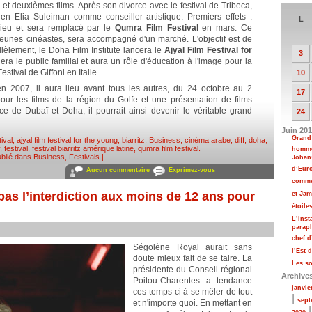
et deuxièmes films. Après son divorce avec le festival de Tribeca,
ien Elia Suleiman comme conseiller artistique. Premiers effets :
L
lieu et sera remplacé par le
Qumra Film Festival
en mars. Ce
 jeunes cinéastes, sera accompagné d'un marché. L'objectif est de
lèlement, le Doha Film Institute lancera le
Ajyal Film Festival for
3
era le public familial et aura un rôle d'éducation à l'image pour la
tival de Giffoni en Italie.
10
en 2007, il aura lieu avant tous les autres, du 24 octobre au 2
17
ur les films de la région du Golfe et une présentation de films
ce de Dubaï et Doha, il pourrait ainsi devenir le véritable grand
24
Juin 20
Grand 
tival
,
ajyal film festival for the young
,
biarritz
,
Business
,
cinéma arabe
,
diff
,
doha
,
,
festival
,
festival biarritz amérique latine
,
qumra film festival
.
homme
blié dans
Business
,
Festivals
|
Johans
d’Eur
Aucun commentaire
Exprimez-vous
comme
as l’interdiction aux moins de 12 ans pour
et Jam
étoile
L’inst
parapl
chef 
Ségolène Royal aurait sans
l’Est 
doute mieux fait de se taire. La
Les so
présidente du Conseil régional
Archive
Poitou-Charentes a tendance
janvie
ces temps-ci à se mêler de tout
|
sept
et n'importe quoi. En mettant en