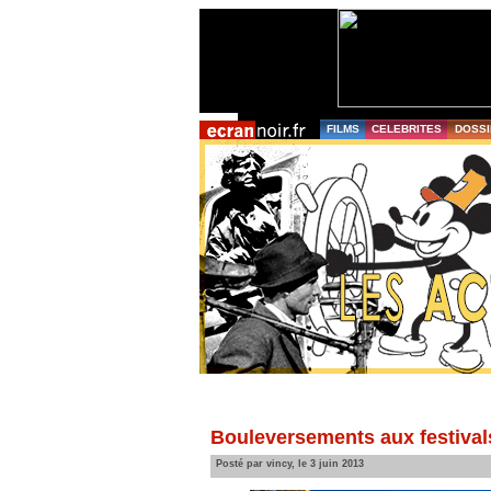
FILMS
CELEBRITES
DOSSI
Bouleversements aux festival
Posté par vincy, le 3 juin 2013