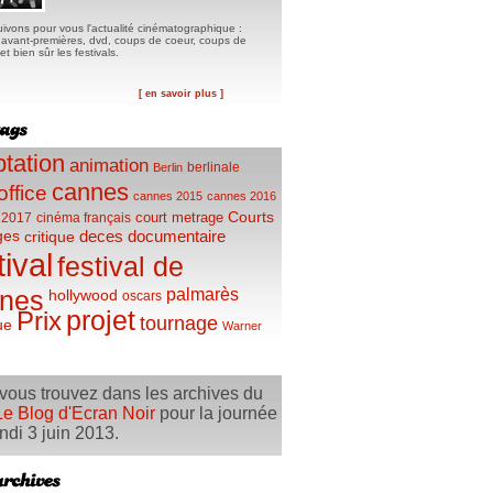
ivons pour vous l'actualité cinématographique :
, avant-premières, dvd, coups de coeur, coups de
t bien sûr les festivals.
[ en savoir plus ]
tation
animation
berlinale
Berlin
cannes
office
cannes 2015
cannes 2016
Courts
court metrage
 2017
cinéma français
ges
deces
documentaire
critique
tival
festival de
palmarès
nes
hollywood
oscars
projet
Prix
tournage
ue
Warner
vous trouvez dans les archives du
Le Blog d'Ecran Noir
pour la journée
ndi 3 juin 2013.