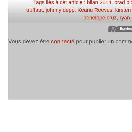
Tags liés à cet article :
bilan 2014
,
brad pit
truffaut
,
johnny depp
,
Keanu Reeves
,
kirsten
penelope cruz
,
ryan 
Exprim
Vous devez être
connecté
pour publier un comme