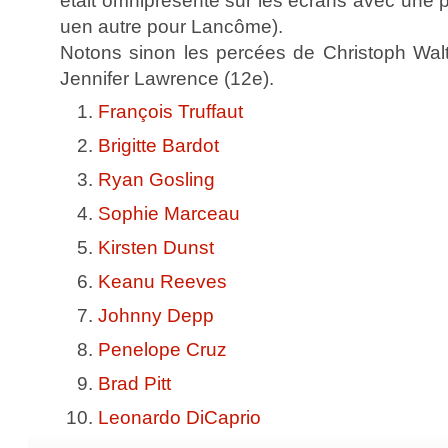
était omniprésente sur les écrans avec une
uen autre pour Lancôme).
Notons sinon les percées de Christoph Walt
Jennifer Lawrence (12e).
François Truffaut
Brigitte Bardot
Ryan Gosling
Sophie Marceau
Kirsten Dunst
Keanu Reeves
Johnny Depp
Penelope Cruz
Brad Pitt
Leonardo DiCaprio