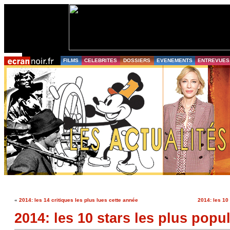
FILMS
CELEBRITES
DOSSIERS
EVENEMENTS
ENTREVUES
«
2014: les 14 critiques les plus lues cette année
2014: les 10
2014: les 10 stars les plus popu