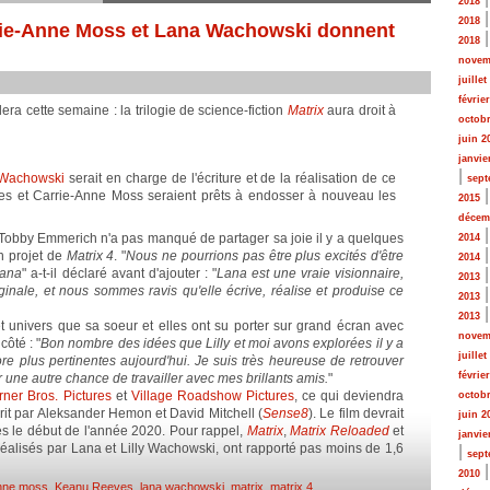
2018
2018
rrie-Anne Moss et Lana Wachowski donnent
2018
novem
juillet
févrie
lera cette semaine : la trilogie de science-fiction
Matrix
aura droit à
octobr
juin 2
janvie
|
Wachowski
serait en charge de l'écriture et de la réalisation de ce
sept
es et Carrie-Anne Moss seraient prêts à endosser à nouveau les
2015
décem
 Tobby Emmerich n'a pas manqué de partager sa joie il y a quelques
2014
n projet de
Matrix 4
. "
Nous ne pourrions pas être plus excités d'être
2014
Lana
" a-t-il déclaré avant d'ajouter : "
Lana est une vraie visionnaire,
2013
iginale, et nous sommes ravis qu'elle écrive, réalise et produise ce
2013
2013
et univers que sa soeur et elles ont su porter sur grand écran avec
novem
ôté : "
Bon nombre des idées que Lilly et moi avons explorées il y a
juillet
ore plus pertinentes aujourd'hui. Je suis très heureuse de retrouver
févrie
une autre chance de travailler avec mes brillants amis.
"
ner Bros. Pictures
et
Village Roadshow Pictures
, ce qui deviendra
octobr
crit par Aleksander Hemon et David Mitchell (
Sense8
). Le film devrait
juin 2
ès le début de l'année 2020. Pour rappel,
Matrix
,
Matrix Reloaded
et
janvie
et réalisés par Lana et Lilly Wachowski, ont rapporté pas moins de 1,6
|
sept
2010
anne moss
,
Keanu Reeves
,
lana wachowski
,
matrix
,
matrix 4
.