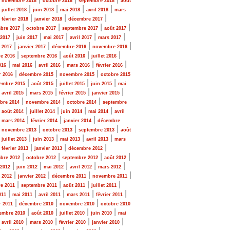
novembre 2018
octobre 2018
septembre 2018
août
|
|
|
|
|
juillet 2018
juin 2018
mai 2018
avril 2018
mars
|
|
|
|
février 2018
janvier 2018
décembre 2017
|
|
|
|
bre 2017
octobre 2017
septembre 2017
août 2017
|
|
|
|
|
 2017
juin 2017
mai 2017
avril 2017
mars 2017
|
|
|
|
r 2017
janvier 2017
décembre 2016
novembre 2016
|
|
|
|
e 2016
septembre 2016
août 2016
juillet 2016
|
|
|
|
|
016
mai 2016
avril 2016
mars 2016
février 2016
|
|
|
r 2016
décembre 2015
novembre 2015
octobre 2015
|
|
|
|
embre 2015
août 2015
juillet 2015
juin 2015
mai
|
|
|
|
|
avril 2015
mars 2015
février 2015
janvier 2015
|
|
|
bre 2014
novembre 2014
octobre 2014
septembre
|
|
|
|
|
août 2014
juillet 2014
juin 2014
mai 2014
avril
|
|
|
|
mars 2014
février 2014
janvier 2014
décembre
|
|
|
|
novembre 2013
octobre 2013
septembre 2013
août
|
|
|
|
|
juillet 2013
juin 2013
mai 2013
avril 2013
mars
|
|
|
|
février 2013
janvier 2013
décembre 2012
|
|
|
|
bre 2012
octobre 2012
septembre 2012
août 2012
|
|
|
|
|
 2012
juin 2012
mai 2012
avril 2012
mars 2012
|
|
|
|
r 2012
janvier 2012
décembre 2011
novembre 2011
|
|
|
|
e 2011
septembre 2011
août 2011
juillet 2011
|
|
|
|
|
011
mai 2011
avril 2011
mars 2011
février 2011
|
|
|
r 2011
décembre 2010
novembre 2010
octobre 2010
|
|
|
|
embre 2010
août 2010
juillet 2010
juin 2010
mai
|
|
|
|
|
avril 2010
mars 2010
février 2010
janvier 2010