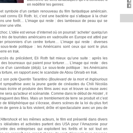
en redéfinir les genres:
et symbole d’un certain renouveau du film fantastique américain.
it connu Eli Roth. Ici, c’est une bactérie qui s’attaque à la chair
s une forêt… L’image qui reste : des lambeaux de peau qui se
iner une ville.
hoc. L’idée est venue d’internet où on pourrait ‘acheter’ quelqu'un
 trio de touristes américains en vadrouille en Europe est attiré par
ver prisonniers d’un centre torture… L’image qui reste : diverses
sous-texte politique : les Américains sont ceux qui sont le plus
erre en Irak.
ccès du précédent, Eli Roth fait mieux qu’une suite : après les
ôté des bourreaux qui paient pour torturer…. L’image qui reste : des
ce d’un cannibale (déjà). Le sous-texte politique : les Américains
 torture, en rapport avec le scandale de Abou Ghraib en Irak.
hez son pote Quentin Tarantino (
Boulevard de la mort
et
Inglourious
 et sympathise avec la jeune garde de cinéastes du Chili Nicolás
ais écrire et produire des films avec eux et trouve sa muse avec
il ne sera qu'acteur et scénariste. Comme dans le début de
Hostel
, il
aguent des filles. Mais un tremblement de terre se produit et c’est
 de téléphérique qui s’écrase, divers scènes de la loi du plus fort
ilm de genre à la fois violent, drôle et spectaculaire avec un peu de
'
Aftershock
et les mêmes acteurs, le film est présenté dans divers
 idéalistes et activistes partent des USA pour l’Amazonie pour
ntre des entreprises qui exploitent les forêts et le sol tout en