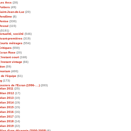
Les Arcs
(28)
Poitiers
(49)
Saint-Jean-de-Luz
(20)
Vendôme
(8)
Venise
(330)
Vesoul
(115)
(5191)
Actualité, société
(546)
Avant-premières
(319)
Courts métrages
(554)
Critiques
(550)
Ecran Rose
(20)
L'instant court
(168)
L'instant vintage
(66)
tion
(59)
emoriam
(400)
 de l'équipe
(61)
og
(173)
ossiers de l'Ecran (1996-….)
(283)
bilan 2011
(25)
Bilan 2012
(17)
bilan 2013
(10)
bilan 2014
(19)
bilan 2015
(15)
bilan 2016
(16)
bilan 2017
(15)
bilan 2018
(14)
bilan 2019
(22)
Bilan d'une décennie (2000-2009)
(6)