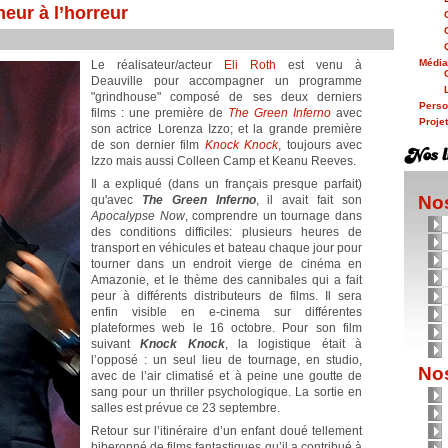
neur à l’horreur
Médi
Le réalisateur/acteur
Eli Roth
est venu à
Deauville pour accompagner un programme
"grindhouse" composé de ses deux derniers
Person
films : une première de
The Green Inferno
avec
Proje
son actrice Lorenza Izzo; et la grande première
de son dernier film
Knock Knock
, toujours avec
Izzo mais aussi Colleen Camp et Keanu Reeves.
Il a expliqué (dans un français presque parfait)
Nos
qu'avec
The Green Inferno
, il avait fait son
Apocalypse Now
, comprendre un tournage dans
des conditions difficiles: plusieurs heures de
transport en véhicules et bateau chaque jour pour
tourner dans un endroit vierge de cinéma en
Amazonie, et le thème des cannibales qui a fait
peur à différents distributeurs de films. Il sera
enfin visible en e-cinema sur différentes
plateformes web le 16 octobre. Pour son film
suivant
Knock Knock
, la logistique était à
l’opposé : un seul lieu de tournage, en studio,
Nos
avec de l’air climatisé et à peine une goutte de
sang pour un thriller psychologique. La sortie en
salles est prévue ce 23 septembre.
Retour sur l’itinéraire d’un enfant doué tellement
biberonné de films fantastiques qu’il a contribué à