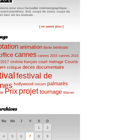
ivons pour vous l'actualité cinématographique :
, avant-premières, dvd, coups de coeur, coups de
t bien sûr les festivals.
[ en savoir plus ]
tation
animation
berlinale
Berlin
cannes
office
cannes 2015
cannes 2016
Courts
court metrage
 2017
cinéma français
ges
deces
documentaire
critique
tival
festival de
palmarès
nes
hollywood
oscars
projet
Prix
tournage
ue
Warner
Ma
Me
J
V
S
D
1
2
4
5
6
7
8
9