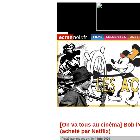
FILMS
CELEBRITES
DOSSI
[On va tous au cinéma] Bob l’
(acheté par Netflix)
Posté par redaction, le 4 juin 2020