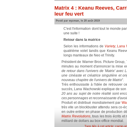
Matrix 4 : Keanu Reeves, Ca
leur feu vert
Posté par wyzman, le 20 août 2019
C'est l'information dont tout le monde par
une suite !
Retour dans la matrice
Selon les informations de
Variety
,
Lana 
quatrième volet tandis que Keanu Reev
longs manteaux de Neo et Trinity.
Président de Warner Bros. Picture Group,
minutes au moment d'annoncer la mise e
de retour dans l'univers de 'Matrix' avec 
une cinéaste et créatrice singulière et or
nouveau chapitre de l'univers de Matrix
".
Très enthousiaste à l'idée de retrouver c
succès, Lana Wachowski explique de son c
20 ans au sujet de notre réalité sont enc
ces personnages et reconnaissante d'avoir 
Produit et distribué mondialement par
War
très vite un blockbuster attendu sera co-é
en outre entrer en phase de production d
Matrix Revolutions
, tous les trois écrits 
milliard de dollars au box-office mondial.
Tags liés à cet article:
carrie-