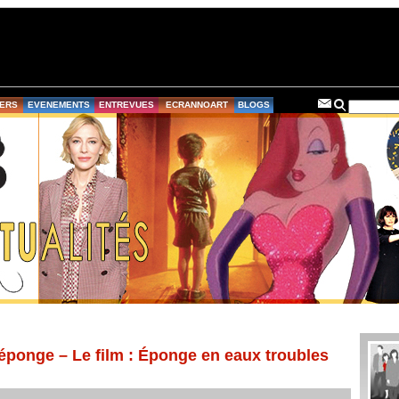
ERS
EVENEMENTS
ENTREVUES
ECRANNOART
BLOGS
éponge – Le film : Éponge en eaux troubles