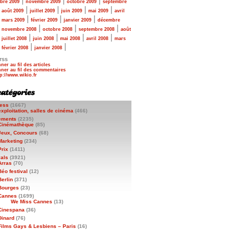
|
|
|
bre 2009
novembre 2009
octobre 2009
septembre
|
|
|
|
|
août 2009
juillet 2009
juin 2009
mai 2009
avril
|
|
|
|
mars 2009
février 2009
janvier 2009
décembre
|
|
|
|
novembre 2008
octobre 2008
septembre 2008
août
|
|
|
|
|
juillet 2008
juin 2008
mai 2008
avril 2008
mars
|
|
|
février 2008
janvier 2008
rss
ner au fil des articles
ner au fil des commentaires
ess
(1667)
exploitation, salles de cinéma
(466)
ements
(2235)
Cinémathèque
(85)
Jeux, Concours
(68)
Marketing
(234)
Prix
(1411)
vals
(3921)
Arras
(70)
Béo festival
(12)
Berlin
(371)
Bourges
(23)
Cannes
(1699)
We Miss Cannes
(13)
Cinespana
(36)
Dinard
(76)
Films Gays & Lesbiens – Paris
(16)