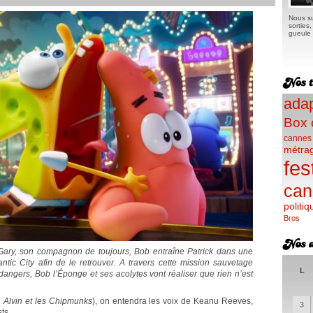
Nous su
sorties
gueule e
adap
Box 
cannes
métra
fes
can
politiq
Bros
 Gary, son compagnon de toujours, Bob entraîne Patrick dans une
antic City afin de le retrouver. A travers cette mission sauvetage
L
 dangers, Bob l’Éponge et ses acolytes vont réaliser que rien n’est
, Alvin et les Chipmunks
), on entendra les voix de Keanu Reeves,
3
ts.