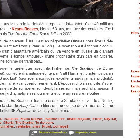
rté dans le monde le deuxième opus de
John Wick
. C'est 40 millions
dire que
Keanu Reeves
, bientôt 53 ans, retrouve des couleurs. C'est
Films
epuis
The Day the Earth Stood Stil
l en 2008.
t de nouveau à lui. Il est en négociations finales pour être la tête
e Matthew Ross (
Frank & Lola
). Le scénario est écrit par Scott B.
oire d'un diamantaire américain qui va vendre en Russie un diamant
 vente, il tombe amoureux d'une propriétaire d'un café en Sibérie.
une somme de trahisons...
ager le générique avec Isla Fisher de
The Starling
, de Dome
forma
nd
), comédie dramatique écrite par Matt Harris, et longtemps parmi
In m
lack List" (ces scénarios jugés excellents mais jamais produits).
L'actu
le marié ayant perdu leur enfant. L'épouse, choisissant de s'isoler
Le bl
rmettre de surmonter son deuil, laisse son mari seul à la maison. Il
Les d
que jardin, malgré ses tourments et une agressivité refoulée.
vec
To The Bone
, un drame présenté à Sundance et vendu à Netflix,
e la star de
Rally Car
, un film sur une course de voitures en Chine
hriller SF
Replicas
, de Jeffrey Nachmanoff.
ki
,
isla fisher
,
Keanu Reeves
,
matthew ross
,
olivier megaton
,
projets
,
rally car
,
s
,
Siberia
,
The Starling
,
To the bone
.
onnalités, célébrités, stars
,
Projet, tournage
|
Aucun commentaire
Exprimez-vous