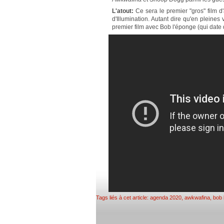
L'atout:
Ce sera le premier "gros" film d
d'Illumination. Autant dire qu'en pleines 
premier film avec Bob l'éponge (qui date 
Tags liés à cet article:
agenda 2020
,
awkwafina
,
bob 