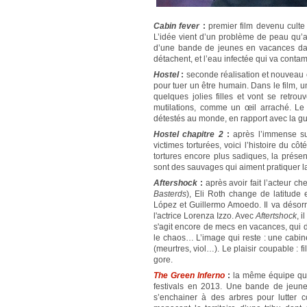
Cabin fever
:
premier film devenu culte 
L’idée vient d’un problème de peau qu’ava
d’une bande de jeunes en vacances dan
détachent, et l’eau infectée qui va contam
Hostel
:
seconde réalisation et nouveau c
pour tuer un être humain. Dans le film, un
quelques jolies filles et vont se retrou
mutilations, comme un œil arraché. Le 
détestés au monde, en rapport avec la gu
Hostel chapitre 2
:
après l’immense su
victimes torturées, voici l’histoire du c
tortures encore plus sadiques, la présen
sont des sauvages qui aiment pratiquer la
Aftershock
:
après avoir fait l’acteur c
Basterds
), Eli Roth change de latitude
López et Guillermo Amoedo. Il va désorm
l'actrice Lorenza Izzo. Avec
Aftertshock
, 
s'agit encore de mecs en vacances, qui dr
le chaos… L’image qui reste : une cabine
(meurtres, viol…). Le plaisir coupable : f
gore.
The Green Inferno
:
la même équipe qu
festivals en 2013. Une bande de jeunes
s’enchainer à des arbres pour lutter co