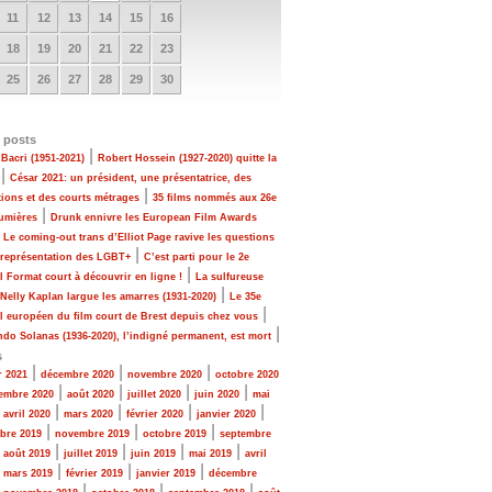
11
12
13
14
15
16
18
19
20
21
22
23
25
26
27
28
29
30
 posts
|
Bacri (1951-2021)
Robert Hossein (1927-2020) quitte la
|
César 2021: un président, une présentatrice, des
|
tions et des courts métrages
35 films nommés aux 26e
|
Lumières
Drunk ennivre les European Film Awards
|
Le coming-out trans d’Elliot Page ravive les questions
|
 représentation des LGBT+
C’est parti pour le 2e
|
al Format court à découvrir en ligne !
La sulfureuse
|
 Nelly Kaplan largue les amarres (1931-2020)
Le 35e
|
al européen du film court de Brest depuis chez vous
|
do Solanas (1936-2020), l’indigné permanent, est mort
s
|
|
|
r 2021
décembre 2020
novembre 2020
octobre 2020
|
|
|
|
embre 2020
août 2020
juillet 2020
juin 2020
mai
|
|
|
|
|
avril 2020
mars 2020
février 2020
janvier 2020
|
|
|
bre 2019
novembre 2019
octobre 2019
septembre
|
|
|
|
|
août 2019
juillet 2019
juin 2019
mai 2019
avril
|
|
|
|
mars 2019
février 2019
janvier 2019
décembre
|
|
|
|