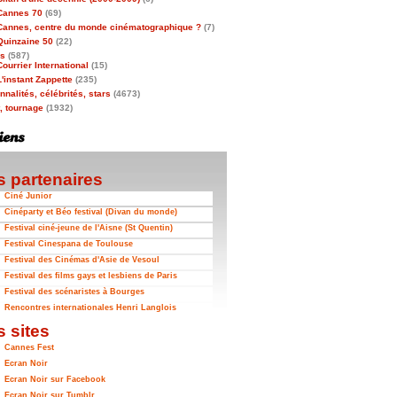
Cannes 70
(69)
Cannes, centre du monde cinématographique ?
(7)
Quinzaine 50
(22)
as
(587)
Courrier International
(15)
L'instant Zappette
(235)
nalités, célébrités, stars
(4673)
t, tournage
(1932)
 partenaires
Ciné Junior
Cinéparty et Béo festival (Divan du monde)
Festival ciné-jeune de l'Aisne (St Quentin)
Festival Cinespana de Toulouse
Festival des Cinémas d'Asie de Vesoul
Festival des films gays et lesbiens de Paris
Festival des scénaristes à Bourges
Rencontres internationales Henri Langlois
 sites
Cannes Fest
Ecran Noir
Ecran Noir sur Facebook
Ecran Noir sur Tumblr