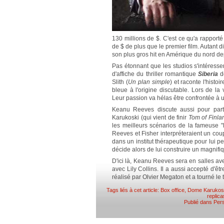
130 millions de $. C'est ce qu'a rappo
de $ de plus que le premier film. Autant 
son plus gros hit en Amérique du nord d
Pas étonnant que les studios s'intéressen
d'affiche du thriller romantique
Siberia
d
Slith (
Un plan simple
) et raconte l'hist
bleue à l'origine discutable. Lors de la
Leur passion va hélas être confrontée à 
Keanu Reeves discute aussi pour part
Karukoski (qui vient de finir
Tom of Finla
les meilleurs scénarios de la fameuse "B
Reeves et Fisher interpréteraient un coup
dans un institut thérapeutique pour lui pe
décide alors de lui construire un magnifi
D'ici là, Keanu Reeves sera en salles a
avec Lily Collins. Il a aussi accepté d'êtr
réalisé par Olvier Megaton et a tourné le t
Tags liés à cet article:
Box office
,
Dome Karukos
replica
Publié dans
Pers