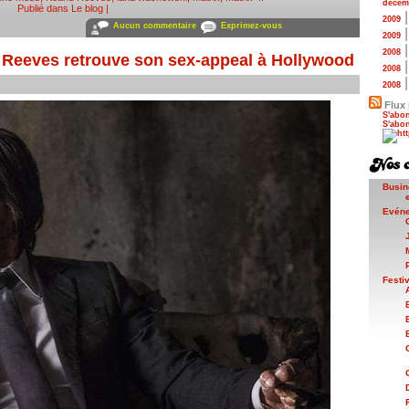
décem
Publié dans
Le blog
|
2009
Aucun commentaire
Exprimez-vous
2009
2008
 Reeves retrouve son sex-appeal à Hollywood
2008
2008
Flux 
S'abon
S'abon
Busin
Evén
Festi