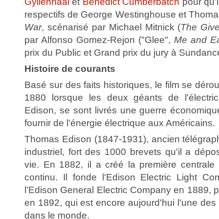
Gyllenhaal
et
Benedict Cumberbatch
pour qu'i
respectifs de George Westinghouse et Thoma
War
, scénarisé par Michael Mitnick (
The Give
par Alfonso Gomez-Rejon ("Glee",
Me and Ear
prix du Public et Grand prix du jury à Sundanc
Histoire de courants
Basé sur des faits historiques, le film se déro
1880 lorsque les deux géants de l'électric
Edison, se sont livrés une guerre économique
fournir de l'énergie électrique aux Américains.
Thomas Edison (1847-1931), ancien télégraphi
industriel, fort des 1000 brevets qu'il a dép
vie. En 1882, il a créé la première centrale
continu. Il fonde l'Edison Electric Light C
l'Edison General Electric Company en 1889, pu
en 1892, qui est encore aujourd'hui l'une des
dans le monde.