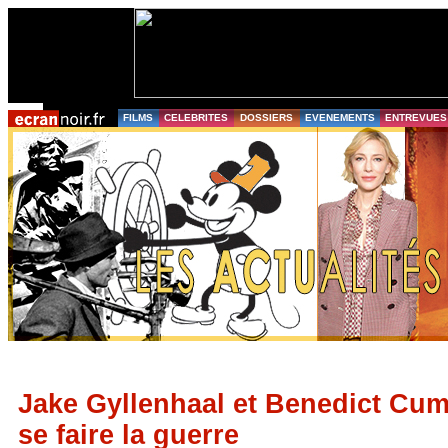
FILMS
CELEBRITES
DOSSIERS
EVENEMENTS
ENTREVUES
Jake Gyllenhaal et Benedict Cu
se faire la guerre