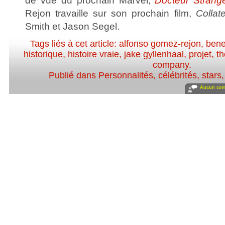
de vue du prochain Marvel,
Docteur Strang
Rejon travaille sur son prochain film,
Collat
Smith et Jason Segel.
Tags liés à cet article:
alfonso gomez-rejon
,
bene
historique
,
histoire vraie
,
jake gyllenhaal
,
projet
,
th
company
.
Publié dans
Personnalités, célébrités, stars
Aucun com