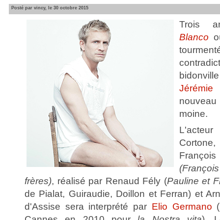
Posté par vincy, le 30 octobre 2015
Trois 
Blanco
où
tourm
contradict
bidonvil
Jérémie 
nouveau 
moine.
L'acteu
Cortone,
François
(Franço
frères)
, réalisé par Renaud Fély (
Pauline et F
de Pialat, Guiraudie, Doillon et Ferran) et A
d'Assise sera interprété par
Elio Germano
(
Cannes en 2010 pour
la Nostra vita
). 