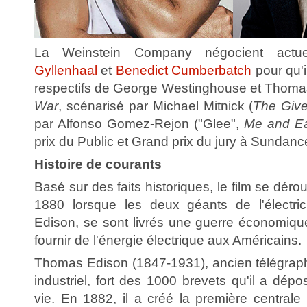
La Weinstein Company négocient actu
Gyllenhaal
et
Benedict Cumberbatch
pour qu'i
respectifs de George Westinghouse et Thoma
War
, scénarisé par Michael Mitnick (
The Give
par Alfonso Gomez-Rejon ("Glee",
Me and Ear
prix du Public et Grand prix du jury à Sundanc
Histoire de courants
Basé sur des faits historiques, le film se déro
1880 lorsque les deux géants de l'électric
Edison, se sont livrés une guerre économique
fournir de l'énergie électrique aux Américains.
Thomas Edison (1847-1931), ancien télégraphi
industriel, fort des 1000 brevets qu'il a dép
vie. En 1882, il a créé la première centrale