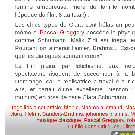
femme amoureuse, mère de famille nomb
l'époque du film, 8 au total!) .
Les chics types de Clara sont hélas un peu
même si
Pascal Greggory
possède le physiqu
comme Schumann. Malik Zidi est inégal e
Pourtant on aimerait l'aimer, Brahms... Est-c
que les dialogues sonnent creux?
Le film plaira, par fétichisme, aux mé
spectateurs risquent de succomber à la 
Dommage, car la réalisatrice a travaillé sur
ans, et partait d'une excellente intention :
toujours) en rose de cette Clara Schumann.
Tags liés à cet article:
biopic
,
cinéma allemand
,
clar
clara
,
Helma Sanders-Brahms
,
johannes brahms
,
M
musique classique
,
Pascal Greggory
,
ro
Publié dans
Critiques
,
Film
Aucun com