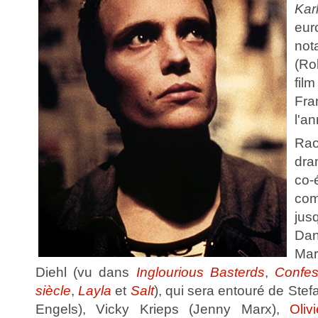
Kar
eur
no
(Ro
fil
Fr
l'a
Ra
dra
co
com
ju
Da
Mar
Diehl (vu dans
Inglourious Basterds
,
Confes
siècle
,
Layla
et
Salt
), qui sera entouré de Stef
Engels), Vicky Krieps (Jenny Marx),
Oliv