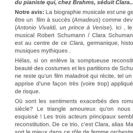
du pianiste qui, chez Brahms, séduit Clara..
Notre avis:
La biographie musicale est une gen
être un film à succès (
Amadeus
) comme deven
(
Antonio Vivaldi, un prince à Venise
). Ici , 
musical Robert Schumann / Clara Schuma
est au centre de ce
Clara,
germanique, histo
musiques mythiques .
Hélas, si on enlève la somptueuse reconstit
beauté des costumes et les partitions de Sch
ne reste qu'un film maladroit qui récite, tel 
apprise d'une façon très (voire trop) appliq
de risque.
Où sont les sentiments exacerbés des rom
siècle? Le triangle amoureux qu'on nous
esquissé ! Les trois acteurs principaux semb
reconstitution. De ce trio, c'est Clara, alias 
sort le mieux dans ce rôle de femme orchestre