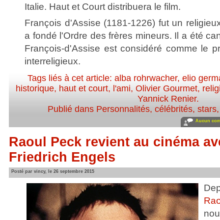
Italie. Haut et Court distribuera le film.
François d'Assise (1181-1226) fut un religieux
a fondé l'Ordre des frères mineurs. Il a été c
François-d'Assise est considéré comme le p
interreligieux.
Tags liés à cet article:
alba rohrwacher
,
elio ger
historique
,
haut et court
,
l'ami
,
Olivier Gourmet
,
reli
Yannick Renier
.
Publié dans
Personnalités, célébrités, stars
Aucun com
Raoul Peck revient au cinéma av
Friedrich Engels
Posté par vincy, le 26 septembre 2015
Dep
Rao
nou