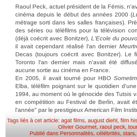
Raoul Peck, actuel président de la Fémis, n'ava
cinéma depuis le début des années 2000 (
L
métrage sorti dans les salles françaises). Pr
des séries ou téléfilms pour la télévision 
(déjà coécrit avec Bonitzer),
L'Ecole du pouvo
il avait cependant réalisé l'an dernier
Meurtr
Decas (toujours coécrit avec Bonitzer). Le f
Toronto l'an dernier mais n'avait été diffu
aucune sortie au cinéma en France.
En 2005, il avait tourné pour HBO
Sometime
Elba, téléfilm poignant sur le quotidien d'un
1994, au moment où le génocide des Tutsis v
en compétition au Festival de Berlin, avait 
l'année" par le prestigieux American Film Instit
Tags liés à cet article:
agat films
,
august diehl
,
film hi
Olivier Gourmet
,
raoul peck
,
tou
Publié dans
Personnalités, célébrités, stars