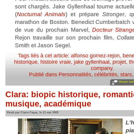
sont chargés. Jake Gyllenhaal tourne actue
(
Nocturnal Animals
) et prépare
Stronger
, q
marathon de Boston. Benedict Cumberbatch v
de vue du prochain Marvel,
Docteur Strang
Rejon travaille sur son prochain film,
Collat
Smith et Jason Segel.
Tags liés à cet article:
alfonso gomez-rejon
,
bene
historique
,
histoire vraie
,
jake gyllenhaal
,
projet
,
th
company
.
Publié dans
Personnalités, célébrités, stars
Aucun com
Clara: biopic historique, romant
musique, académique
Posté par Claire Fayau, le 11 mai 2009
L'
p