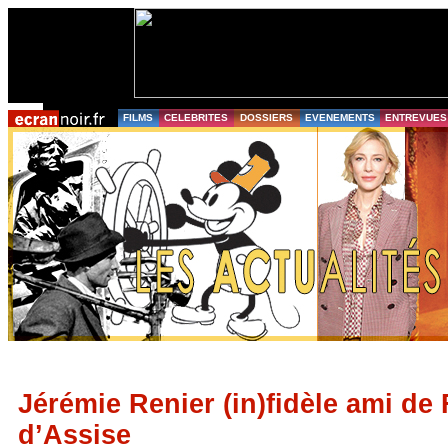
FILMS
CELEBRITES
DOSSIERS
EVENEMENTS
ENTREVUES
Jérémie Renier (in)fidèle ami de
d’Assise