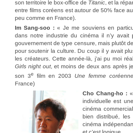
son territoire le box-office de
Titanic
, et la répa
entre films coréens est autour de 50% face au
peu comme en France).
Im Sang-soo :
« Je me souviens en particul
dans notre industrie du cinéma il n’y avait 
gouvernement de type censure, mais plutôt d
pour soutenir la culture. Du coup il y avait pl
les créateurs. Cette année-là, j’ai pu moi réa
Girls night out
, et moins de deux ans après j
e
son 3
film en 2003
Une femme coréenn
France)
Cho Chang-ho :
«
individuelle est un
cinéma commercial 
bien distribué, les
cinéma indépendant
et c’est logique.