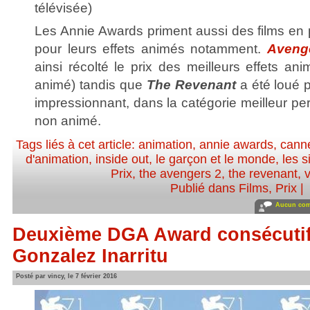
télévisée)
Les Annie Awards priment aussi des films en 
pour leurs effets animés notamment.
Avenge
ainsi récolté le prix des meilleurs effets a
animé) tandis que
The Revenant
a été loué p
impressionnant, dans la catégorie meilleur p
non animé.
Tags liés à cet article:
animation
,
annie awards
,
cann
d'animation
,
inside out
,
le garçon et le monde
,
les 
Prix
,
the avengers 2
,
the revenant
,
Publié dans
Films
,
Prix
|
Aucun com
Deuxième DGA Award consécutif
Gonzalez Inarritu
Posté par vincy, le 7 février 2016