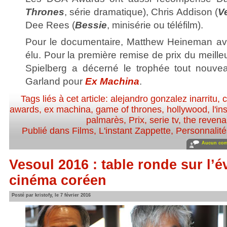
Thrones
, série dramatique), Chris Addison (
V
Dee Rees (
Bessie
, minisérie ou téléfilm).
Pour le documentaire, Matthew Heineman a
élu. Pour la première remise de prix du meille
Spielberg a décerné le trophée tout nouve
Garland pour
Ex Machina
.
Tags liés à cet article:
alejandro gonzalez inarritu
,
c
awards
,
ex machina
,
game of thrones
,
hollywood
,
l'i
palmarès
,
Prix
,
serie tv
,
the revena
Publié dans
Films
,
L'instant Zappette
,
Personnalités
Aucun com
Vesoul 2016 : table ronde sur l’é
cinéma coréen
Posté par kristofy, le 7 février 2016