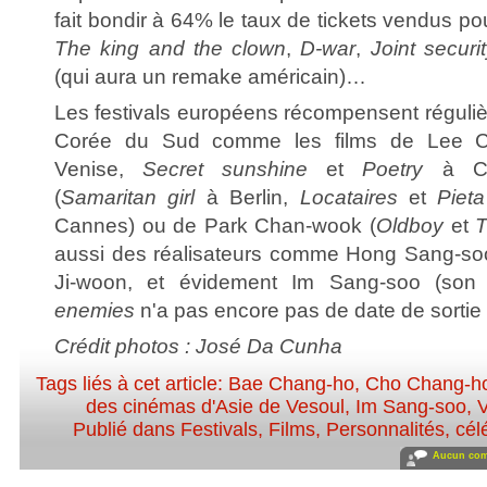
fait bondir à 64% le taux de tickets vendus pou
The king and the clown
,
D-war
,
Joint securi
(qui aura un remake américain)…
Les festivals européens récompensent réguliè
Corée du Sud comme les films de Lee C
Venise,
Secret sunshine
et
Poetry
à C
(
Samaritan girl
à Berlin,
Locataires
et
Pieta
Cannes) ou de Park Chan-wook (
Oldboy
et
T
aussi des réalisateurs comme Hong Sang-so
Ji-woon, et évidement Im Sang-soo (son 
enemies
n'a pas encore pas de date de sortie
Crédit photos : José Da Cunha
Tags liés à cet article:
Bae Chang-ho
,
Cho Chang-h
des cinémas d'Asie de Vesoul
,
Im Sang-soo
,
V
Publié dans
Festivals
,
Films
,
Personnalités, célé
Aucun com