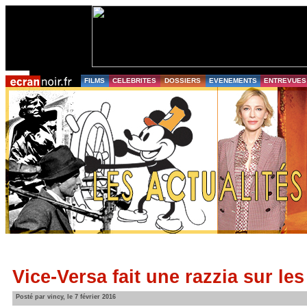
FILMS
CELEBRITES
DOSSIERS
EVENEMENTS
ENTREVUES
Vice-Versa fait une razzia sur l
Posté par vincy, le 7 février 2016