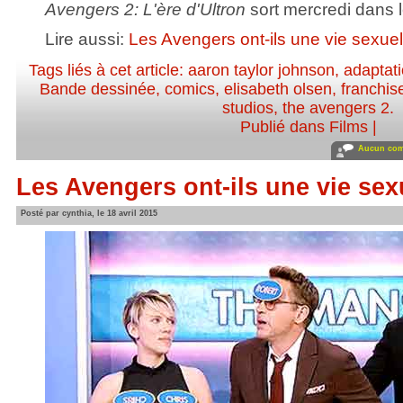
Avengers 2: L'ère d'Ultron
sort mercredi dans l
Lire aussi:
Les Avengers ont-ils une vie sexuel
Tags liés à cet article:
aaron taylor johnson
,
adaptat
Bande dessinée
,
comics
,
elisabeth olsen
,
franchis
studios
,
the avengers 2
.
Publié dans
Films
|
Aucun com
Les Avengers ont-ils une vie sex
Posté par cynthia, le 18 avril 2015