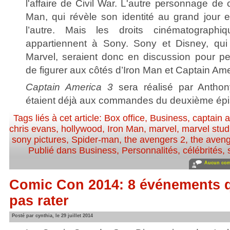
l'affaire de Civil War. L'autre personnage de 
Man, qui révèle son identité au grand jour
l’autre. Mais les droits cinématograph
appartiennent à Sony. Sony et Disney, qui
Marvel, seraient donc en discussion pour p
de figurer aux côtés d’Iron Man et Captain Ame
Captain America 3
sera réalisé par Anthon
étaient déjà aux commandes du deuxième épi
Tags liés à cet article:
Box office
,
Business
,
captain 
chris evans
,
hollywood
,
Iron Man
,
marvel
,
marvel stud
sony pictures
,
Spider-man
,
the avengers 2
,
the aveng
Publié dans
Business
,
Personnalités, célébrités, 
Aucun com
Comic Con 2014: 8 événements qu’
pas rater
Posté par cynthia, le 29 juillet 2014