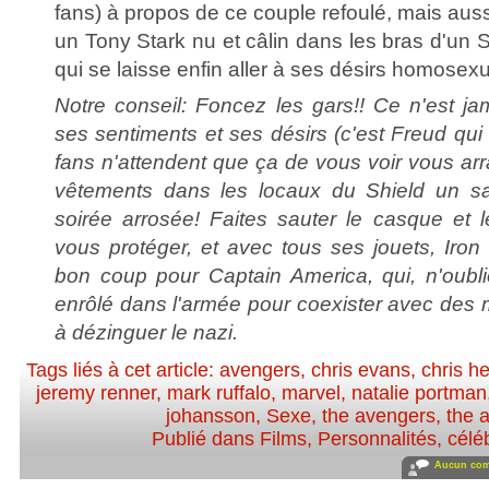
fans) à propos de ce couple refoulé, mais aus
un Tony Stark nu et câlin dans les bras d'un
qui se laisse enfin aller à ses désirs homosexu
Notre conseil: Foncez les gars!! Ce n'est ja
ses sentiments et ses désirs (c'est Freud qui l
fans n'attendent que ça de vous voir vous ar
vêtements dans les locaux du Shield un s
soirée arrosée! Faites sauter le casque et l
vous protéger, et avec tous ses jouets, Iron
bon coup pour Captain America, qui, n'oublio
enrôlé dans l'armée pour coexister avec des m
à dézinguer le nazi.
Tags liés à cet article:
avengers
,
chris evans
,
chris h
jeremy renner
,
mark ruffalo
,
marvel
,
natalie portman
johansson
,
Sexe
,
the avengers
,
the 
Publié dans
Films
,
Personnalités, céléb
Aucun com