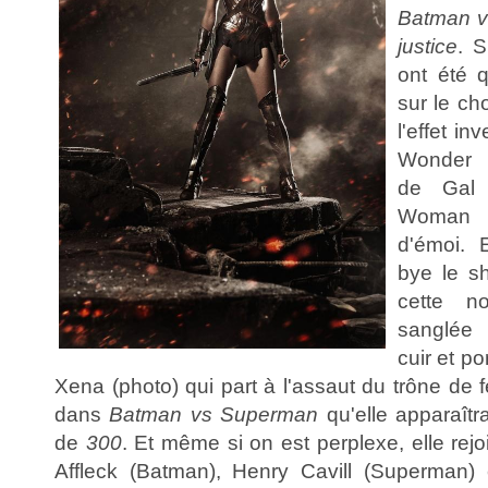
Batman v
justice
. S
ont été 
sur le cho
l'effet i
Wonder 
de Gal
Woman 
d'émoi. 
bye le sh
cette n
sanglée
cuir et p
Xena (photo) qui part à l'assaut du trône de f
dans
Batman vs Superman
qu'elle apparaîtr
de
300
. Et même si on est perplexe, elle re
Affleck (Batman), Henry Cavill (Superman