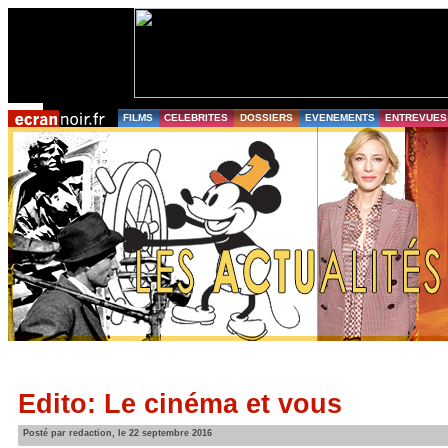
FILMS
CELEBRITES
DOSSIERS
EVENEMENTS
ENTREVUES
Edito: Le cinéma et vous
Posté par redaction, le 22 septembre 2016