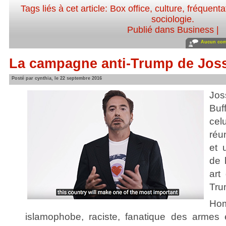
Tags liés à cet article:
Box office
,
culture
,
fréquenta
sociologie
.
Publié dans
Business
|
Aucun com
La campagne anti-Trump de Jo
Posté par cynthia, le 22 septembre 2016
Jos
Buf
ce
réu
et 
de 
art
Tru
Ho
islamophobe, raciste, fanatique des armes 