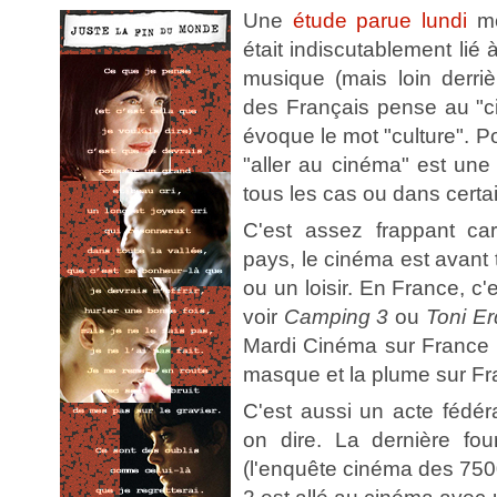
Une
étude parue lundi
mo
était indiscutablement lié
musique (mais loin derrièr
des Français pense au "c
évoque le mot "culture". 
"aller au cinéma" est une 
tous les cas ou dans certa
C'est assez frappant c
pays, le cinéma est avant 
ou un loisir. En France, c'e
voir
Camping 3
ou
Toni E
Mardi Cinéma sur France 
masque et la plume sur Fra
C'est aussi un acte fédéra
on dire. La dernière fo
(l'enquête cinéma des 750