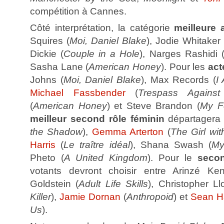
compétition à Cannes.
Côté interprétation, la catégorie
meilleure 
Squires (
Moi, Daniel Blake
), Jodie Whitaker 
Dickie (
Couple in a Hole
), Narges Rashidi 
Sasha Lane (
American Honey
). Pour les
act
Johns (
Moi, Daniel Blake
), Max Records (
I
Michael Fassbender
(
Trespass Agains
(
American Honey
) et Steve Brandon (
My Fe
meilleur second rôle féminin
départagera 
the Shadow
),
Gemma Arterton
(
The Girl with
Harris
(
Le traître idéal
), Shana Swash (
My
Pheto (
A United Kingdom
). Pour le
secon
votants devront choisir entre Arinzé Ke
Goldstein (
Adult Life Skills
), Christopher Ll
Killer
),
Jamie Dornan
(
Anthropoid
) et
Sean Ha
Us
).