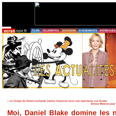
FILMS
CELEBRITES
DOSSIERS
EVENEMENTS
ENTREVUES
«
Le Cirque du Soleil enchante James Cameron avec son spectacle sur Avatar
Emma Watson joue à
Moi, Daniel Blake domine les 