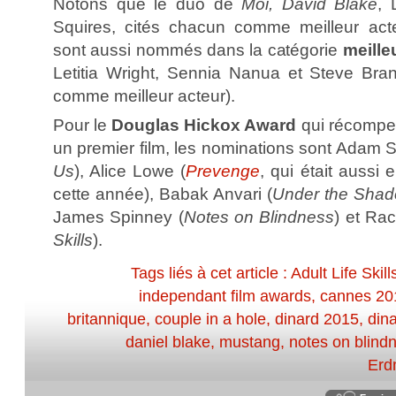
Notons que le duo de
Moi, David Blake
, 
Squires, cités chacun comme meilleur acteu
sont aussi nommés dans la catégorie
meille
Letitia Wright, Sennia Nanua et Steve Bra
comme meilleur acteur).
Pour le
Douglas Hickox Award
qui récompen
un premier film, les nominations sont Adam S
Us
), Alice Lowe (
Prevenge
, qui était aussi
cette année), Babak Anvari (
Under the Sha
James Spinney (
Notes on Blindness
) et Ra
Skills
).
Tags liés à cet article :
Adult Life Skill
independant film awards
,
cannes 20
britannique
,
couple in a hole
,
dinard 2015
,
din
daniel blake
,
mustang
,
notes on blind
Erd