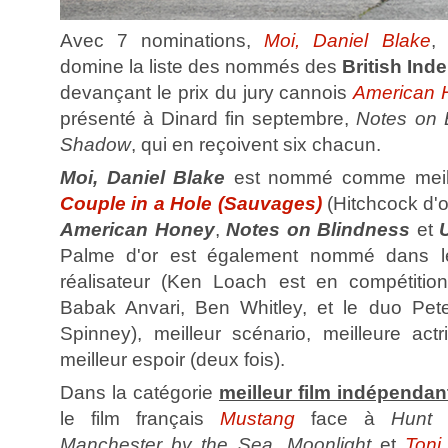
Avec 7 nominations,
Moi, Daniel Blake
,
domine la liste des nommés des
British In
devançant le prix du jury cannois
American 
présenté à Dinard fin septembre,
Notes on 
Shadow
, qui en reçoivent six chacun.
Moi, Daniel Blake
est nommé comme meille
Couple in a Hole (Sauvages)
(Hitchcock d'o
American Honey
,
Notes on Blindness
et
Palme d'or est également nommé dans les
réalisateur (Ken Loach est en compétitio
Babak Anvari, Ben Whitley, et le duo Pet
Spinney), meilleur scénario, meilleure actr
meilleur espoir (deux fois).
Dans la catégorie
meilleur film indépendan
le film français
Mustang
face à
Hunt 
Manchester by the Sea
,
Moonlight
et
Toni