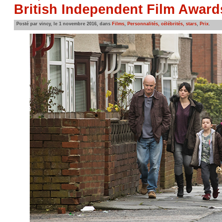
British Independent Film Award
Posté par vincy, le 1 novembre 2016, dans
Films
,
Personnalités, célébrités, stars
,
Prix
.