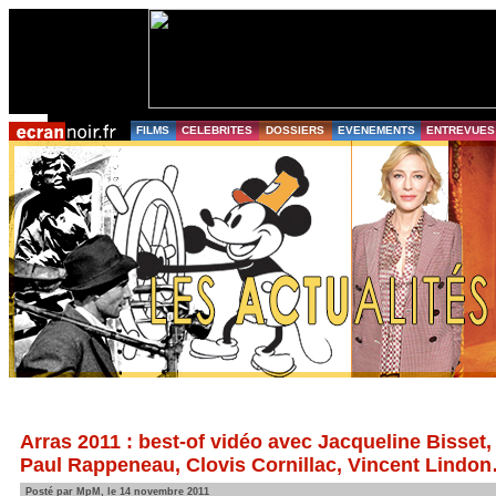
FILMS
CELEBRITES
DOSSIERS
EVENEMENTS
ENTREVUES
Arras 2011 : best-of vidéo avec Jacqueline Bisset,
Paul Rappeneau, Clovis Cornillac, Vincent Lindo
Posté par MpM, le 14 novembre 2011