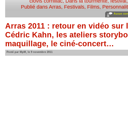
clovis cornillac
,
Dans la tourmente
,
festival
Publié dans
Arras
,
Festivals
,
Films
,
Personnalit
Aucun com
Arras 2011 : retour en vidéo sur 
Cédric Kahn, les ateliers storybo
maquillage, le ciné-concert…
Posté par MpM, le 9 novembre 2011