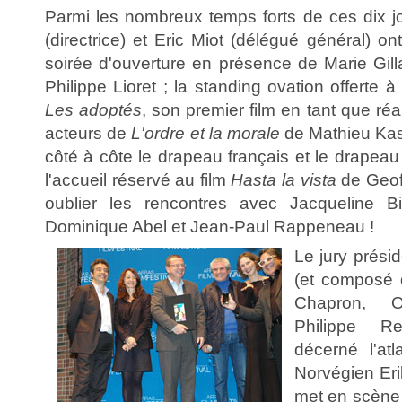
Parmi les nombreux temps forts de ces dix j
(directrice) et Eric Miot (délégué général) ont
soirée d'ouverture en présence de Marie Gill
Philippe Lioret ; la standing ovation offerte 
Les adoptés
, son premier film en tant que réal
acteurs de
L'ordre et la morale
de Mathieu Kass
côté à côte le drapeau français et le drapeau
l'accueil réservé au film
Hasta la vista
de Geof
oublier les rencontres avec Jacqueline B
Dominique Abel et Jean-Paul Rappeneau !
Le jury prési
(et composé 
Chapron, 
Philippe R
décerné l'at
Norvégien Erik
met en scène 