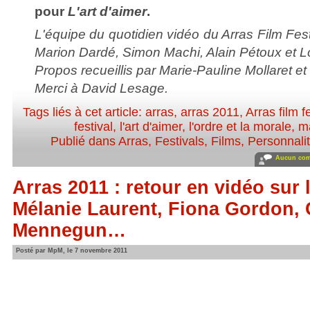
pour
L'art d'aimer
.
L'équipe du quotidien vidéo du Arras Film Fest
Marion Dardé, Simon Machi, Alain Pétoux et L
Propos recueillis par Marie-Pauline Mollaret e
Merci à David Lesage.
Tags liés à cet article:
arras
,
arras 2011
,
Arras film f
festival
,
l'art d'aimer
,
l'ordre et la morale
,
ma
Publié dans
Arras
,
Festivals
,
Films
,
Personnalit
Aucun com
Arras 2011 : retour en vidéo sur 
Mélanie Laurent, Fiona Gordon, 
Mennegun…
Posté par MpM, le 7 novembre 2011