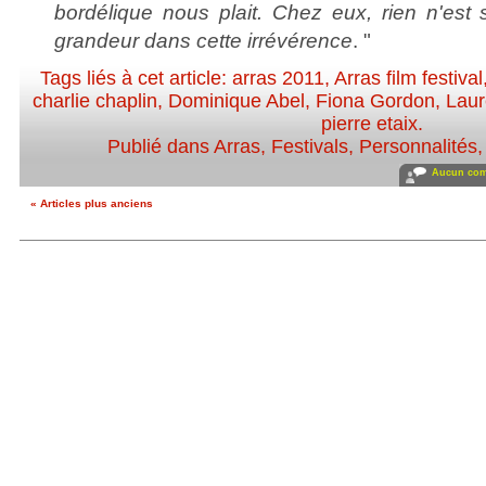
bordélique nous plait. Chez eux, rien n'est 
grandeur dans cette irrévérence
. "
Tags liés à cet article:
arras 2011
,
Arras film festival
charlie chaplin
,
Dominique Abel
,
Fiona Gordon
,
Laur
pierre etaix
.
Publié dans
Arras
,
Festivals
,
Personnalités, 
Aucun com
« Articles plus anciens