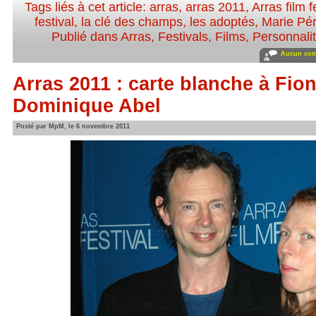
Tags liés à cet article:
arras
,
arras 2011
,
Arras film f
festival
,
la clé des champs
,
les adoptés
,
Marie Pé
Publié dans
Arras
,
Festivals
,
Films
,
Personnalit
Aucun com
Arras 2011 : carte blanche à Fio
Dominique Abel
Posté par MpM, le 6 novembre 2011