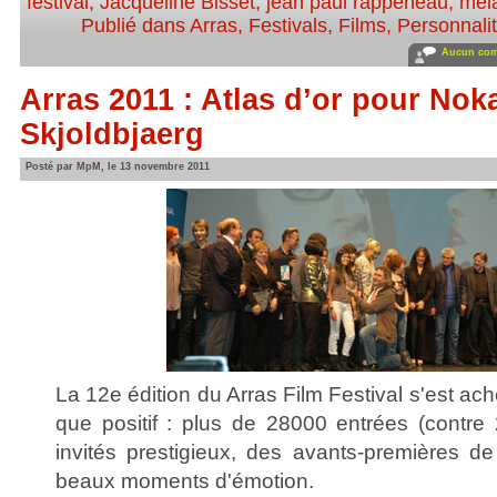
festival
,
Jacqueline Bisset
,
jean paul rappeneau
,
méla
Publié dans
Arras
,
Festivals
,
Films
,
Personnalit
Aucun com
Arras 2011 : Atlas d’or pour Nok
Skjoldbjaerg
Posté par MpM, le 13 novembre 2011
La 12e édition du Arras Film Festival s'est ac
que positif : plus de 28000 entrées (contr
invités prestigieux, des avants-premières de
beaux moments d'émotion.