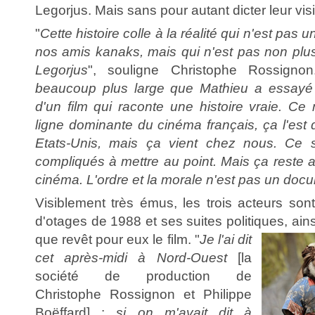
Legorjus. Mais sans pour autant dicter leur vi
"
Cette histoire colle à la réalité qui n'est pas 
nos amis kanaks, mais qui n'est pas non plus 
Legorjus
", souligne Christophe Rossignon
beaucoup plus large que Mathieu a essayé d
d'un film qui raconte une histoire vraie. Ce
ligne dominante du cinéma français, ça l'est
Etats-Unis, mais ça vient chez nous. Ce 
compliqués à mettre au point. Mais ça reste a
cinéma. L'ordre et la morale n'est pas un doc
Visiblement très émus, les trois acteurs son
d'otages de 1988 et ses suites politiques, ain
que revêt pour eux
le film. "
Je l'ai dit
cet après-midi à Nord-Ouest
[la
société de production de
Christophe Rossignon et Philippe
Boëffard] :
si on m'avait dit à