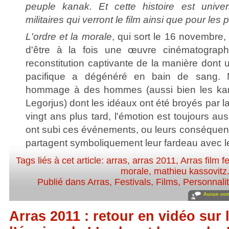
peuple kanak. Et cette histoire est univer
militaires qui verront le film ainsi que pour les 
L'ordre et la morale
, qui sort le 16 novembre, r
d'être à la fois une œuvre cinématograph
reconstitution captivante de la manière dont
pacifique a dégénéré en bain de sang. Ma
hommage à des hommes (aussi bien les kan
Legorjus) dont les idéaux ont été broyés par la
vingt ans plus tard, l'émotion est toujours au
ont subi ces événements, ou leurs conséquence
partagent symboliquement leur fardeau avec l
Tags liés à cet article:
arras
,
arras 2011
,
Arras film fe
morale
,
mathieu kassovitz
Publié dans
Arras
,
Festivals
,
Films
,
Personnalit
Aucun com
Arras 2011 : retour en vidéo sur 