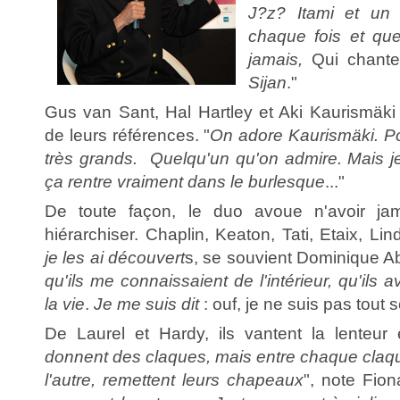
J?z? Itami et un 
chaque fois et qu
jamais,
Qui chant
Sijan
."
Gus van Sant, Hal Hartley et Aki Kaurismäki 
de leurs références. "
On adore Kaurismäki. Po
très grands. Quelqu'un qu'on admire. Mais j
ça rentre vraiment dans le burlesque
..."
De toute façon, le duo avoue n'avoir ja
hiérarchiser. Chaplin, Keaton, Tati, Etaix, Lind
je les ai découvert
s, se souvient Dominique Ab
qu'ils me connaissaient de l'intérieur, qu'ils 
la vie
.
Je me suis dit
: ouf, je ne suis pas tout s
De Laurel et Hardy, ils vantent la lenteur 
donnent des claques, mais entre chaque claque,
l'autre, remettent leurs chapeaux
", note Fio