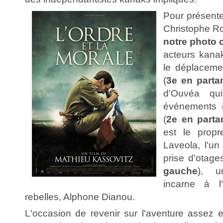
Pour présenter
Christophe R
notre photo 
acteurs kanak
le déplaceme
(
3e en parta
d'Ouvéa qu
événements 
(
2e en parta
est le propr
Laveola, l'un
prise d'otage
gauche
), un
incarne à l
rebelles, Alphone Dianou.
L'occasion de revenir sur l'aventure assez e