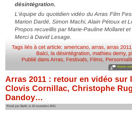
désintégration.
L'équipe du quotidien vidéo du Arras Film Fest
Marion Dardé, Simon Machi, Alain Pétoux et L
Propos recueillis par Marie-Pauline Mollaret e
Merci à David Lesage.
Tags liés à cet article:
americano
,
arras
,
arras 2011
Balci
,
la désintégration
,
mathieu demy
,
p
Publié dans
Arras
,
Festivals
,
Films
,
Personnalit
Aucun com
Arras 2011 : retour en vidéo sur 
Clovis Cornillac, Christophe Ru
Dandoy…
Posté par MpM, le 10 novembre 2011