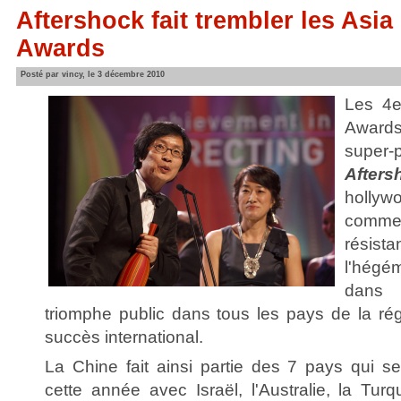
Aftershock fait trembler les Asia
Awards
Posté par vincy, le 3 décembre 2010
Les 4e
Award
super-
Afters
hollyw
comm
rési
l'hég
dans 
triomphe public dans tous les pays de la r
succès international.
La Chine fait ainsi partie des 7 pays qui 
cette année avec Israël, l'Australie, la Turqui