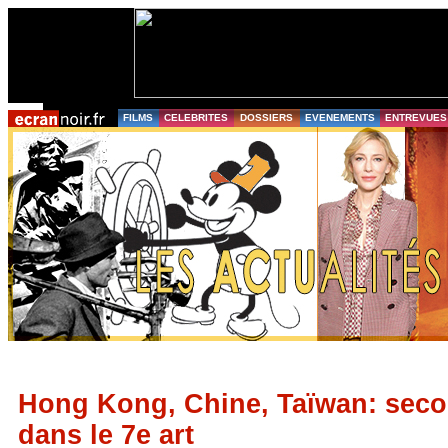
FILMS
CELEBRITES
DOSSIERS
EVENEMENTS
ENTREVUES
Hong Kong, Chine, Taïwan: sec
dans le 7e art