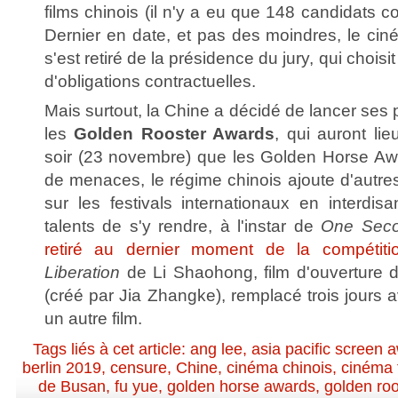
films chinois (il n'y a eu que 148 candidats co
Dernier en date, et pas des moindres, le cin
s'est retiré de la présidence du jury, qui chois
d'obligations contractuelles.
Mais surtout, la Chine a décidé de lancer se
les
Golden Rooster Awards
, qui auront l
soir (23 novembre) que les Golden Horse Awar
de menaces, le régime chinois ajoute d'autre
sur les festivals internationaux en interdisa
talents de s'y rendre, à l'instar de
One Sec
retiré au dernier moment de la compétiti
Liberation
de Li Shaohong, film d'ouverture d
(créé par Jia Zhangke), remplacé trois jours a
un autre film.
Tags liés à cet article:
ang lee
,
asia pacific screen 
berlin 2019
,
censure
,
Chine
,
cinéma chinois
,
cinéma 
de Busan
,
fu yue
,
golden horse awards
,
golden ro