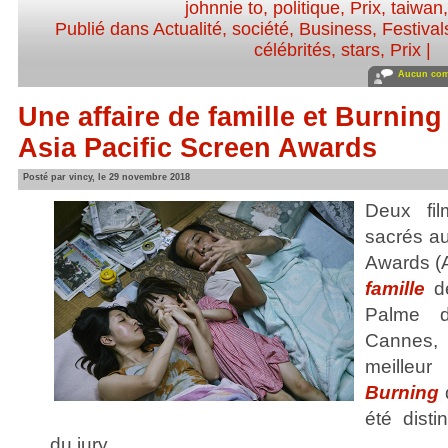
johnnie to
,
politique
,
Prix
,
taiwan
Publié dans
Actualité, société
,
Business
,
Festival
célébrités, stars
,
Prix
|
Aucun com
Une affaire de famille et Burnin
Asia Pacific Screen Awards
Posté par vincy, le 29 novembre 2018
Deux fi
sacrés au
Awards (
famille
de
Palme d
Cannes,
meilleu
Burning
été dist
du jury.