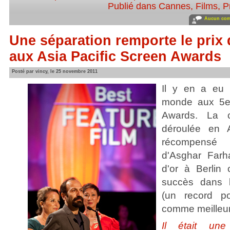
Publié dans
Cannes
,
Films
,
P
Aucun com
Une séparation remporte le prix 
aux Asia Pacific Screen Awards
Posté par vincy, le 25 novembre 2011
Il y en a eu 
monde aux 5e 
Awards. La c
déroulée en A
récompen
d'Asghar Farh
d'or à Berlin 
succès dans l
(un record po
comme meilleur 
Il était une