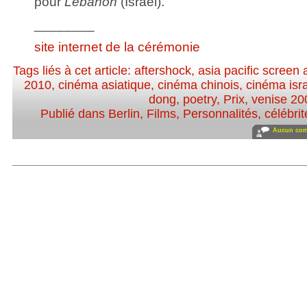
pour
Lebanon
(Israël).
________
site internet de la cérémonie
Tags liés à cet article:
aftershock
,
asia pacific screen
2010
,
cinéma asiatique
,
cinéma chinois
,
cinéma isr
dong
,
poetry
,
Prix
,
venise 20
Publié dans
Berlin
,
Films
,
Personnalités, célébrit
Aucun com