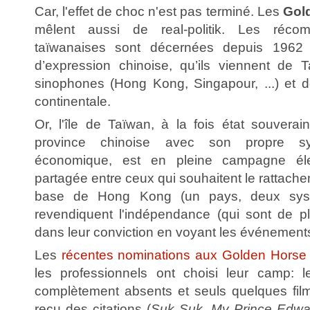
Car, l'effet de choc n'est pas terminé. Les
Gol
mêlent aussi de real-politik. Les réc
taïwanaises sont décernées depuis 1962 d
d’expression chinoise, qu’ils viennent de Ta
sinophones (Hong Kong, Singapour, ...) et 
continentale.
Or, l'île de Taïwan, à la fois état souvera
province chinoise avec son propre sy
économique, est en pleine campagne élec
partagée entre ceux qui souhaitent le rattache
base de Hong Kong (un pays, deux syst
revendiquent l'indépendance (qui sont de p
dans leur conviction en voyant les événemen
Les
récentes nominations aux Golden Horse
les professionnels ont choisi leur camp: l
complètement absents et seuls quelques fi
reçu des citations (
Suk Suk, My Prince Edwa