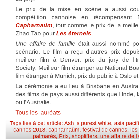
Le prix de la mise en scène a aussi cou
compétition cannoise en récompensant 
Capharnaüm
, tout comme le prix de la meill
Zhao Tao pour
Les éternels
.
Une affaire de famille
était aussi nommé pour
scénario. Le film a reçu d'autres prix depu
meilleur film à Denver, prix du jury de l'In
Society, Meilleur film étranger au National Bo
film étranger à Munich, prix du public à Oslo e
La cérémonie a eu lieu à Brisbane en Austra
des films de pays aussi différents que l'Inde, l
ou l'Australie.
Tous les lauréats
Tags liés à cet article:
Ash is purest white
,
asia paci
cannes 2018
,
capharnaüm
,
festival de cannes
,
les
palmarès
,
Prix
,
shoplifters
,
une affaire de f