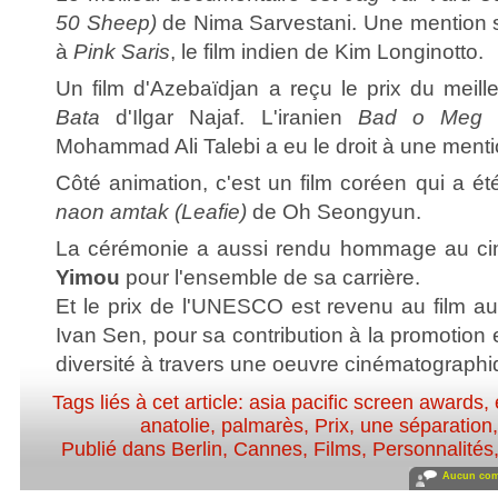
50 Sheep)
de Nima Sarvestani. Une mention 
à
Pink Saris
, le film indien de Kim Longinotto.
Un film d'Azebaïdjan a reçu le prix du meille
Bata
d'Ilgar Najaf. L'iranien
Bad o Meg 
Mohammad Ali Talebi a eu le droit à une menti
Côté animation, c'est un film coréen qui a é
naon amtak (Leafie)
de Oh Seongyun.
La cérémonie a aussi rendu hommage au ci
Yimou
pour l'ensemble de sa carrière.
Et le prix de l'UNESCO est revenu au film au
Ivan Sen, pour sa contribution à la promotion 
diversité à travers une oeuvre cinématographi
Tags liés à cet article:
asia pacific screen awards
,
anatolie
,
palmarès
,
Prix
,
une séparation
Publié dans
Berlin
,
Cannes
,
Films
,
Personnalités,
Aucun com