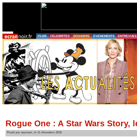
FILMS
CELEBRITES
DOSSIERS
EVENEMENTS
ENTREVUES
Rogue One : A Star Wars Story, l
Posté par wyzman, le 11 décembre 2016