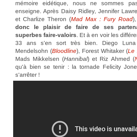
mémoire eidétique, nous ne sommes p
enseigne. Après Daisy Ridley, Jennifer Lawr
et Charlize Theron (
Mad Max : Fury Road
)
donc le plaisir de faire de ses parten
superbes faire-valoirs
. Et à en voir les différ
33 ans s'en sort très bien. Diego Luna
Mendelsohn (
Bloodline
), Forest Whitaker (
Le 
Mads Mikkelsen (
Hannibal
) et Riz Ahmed (
qu'à bien se tenir : la tornade Felicity Jon
s'arrêter !