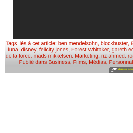
Tags liés à cet article:
ben mendelsohn
,
blockbuster
,
B
luna
,
disney
,
felicity jones
,
Forest Whitaker
,
gareth e
de la force
,
mads mikkelsen
,
Marketing
,
riz ahmed
,
ro
Publié dans
Business
,
Films
,
Médias
,
Personnali
Aucun com