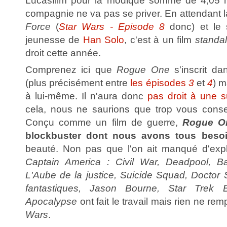
Lucasfilm pour la modique somme de 4,05 mil
compagnie ne va pas se priver. En attendant l
Force
(
Star Wars - Episode 8
donc) et le s
jeunesse de
Han Solo
, c'est à un film
standa
droit cette année.
Comprenez ici que
Rogue One
s'inscrit da
(plus précisément entre
les épisodes
3
et
4
) m
à lui-même. Il n'aura donc
pas droit à une s
cela, nous ne saurions que trop vous conseil
Conçu comme un film de guerre,
Rogue O
blockbuster dont nous avons tous beso
beauté. Non pas que l'on ait manqué d'expl
Captain America : Civil War, Deadpool, 
L'Aube de la justice, Suicide Squad, Doctor
fantastiques, Jason Bourne, Star Trek 
Apocalypse
ont fait le travail mais rien ne r
Wars
.