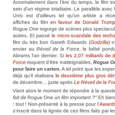
Anormalement dans l'ère du temps, le film tra
sein d'un régime totalitaire. Le parallèle avec 
Unis est d'ailleurs tel qu'un artiste a ré
affiches du film
en faveur de Donald Trum
Rogue One
regorge de scènes plus spectacula
autres. Et passé
le micro-scandale des resho
film du très bon Gareth Edwards (
Godzilla
) 
envier au
Réveil de la Force
, le bébé pondu
Abrams l'an dernier. Si
les 2,07 milliards de 
Force
risquent d'être inatteignables,
Rogue O
pour faire un carton.
A tel point que les expe
déjà qu'il réalisera
le deuxième plus gros dé
de décembre… juste après
Le Réveil de la Fo
Vient alors le moment de répondre à la quest
fait de
Rogue One
un film important ?"
Eh bien
: tout ! Non-présenté à la presse pour l'
Award
s'inscrit dans la lignée de ces films faits par l