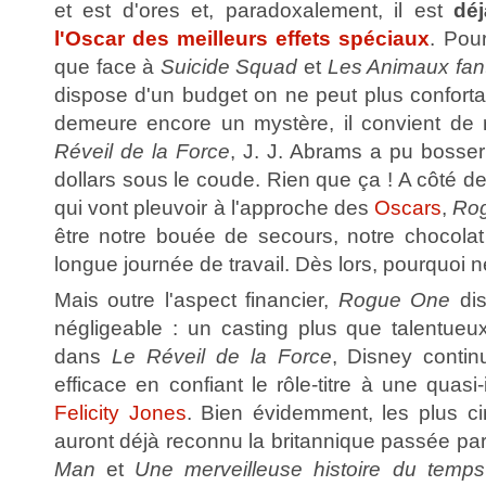
et est d'ores et, paradoxalement, il est
dé
l'Oscar des meilleurs effets spéciaux
. Pou
que face à
Suicide Squad
et
Les Animaux fan
dispose d'un budget on ne peut plus confortabl
demeure encore un mystère, il convient de
Réveil de la Force
, J. J. Abrams a pu bosser
dollars sous le coude. Rien que ça ! A côté 
qui vont pleuvoir à l'approche des
Oscars
,
Ro
être notre bouée de secours, notre chocolat
longue journée de travail. Dès lors, pourquoi n
Mais outre l'aspect financier,
Rogue One
dis
négligeable : un casting plus que talentueu
dans
Le Réveil de la Force
, Disney contin
efficace en confiant le rôle-titre à une quas
Felicity Jones
. Bien évidemment, les plus ci
auront déjà reconnu la britannique passée pa
Man
et
Une merveilleuse histoire du temps