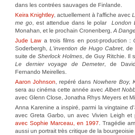
dans les contrées sauvages de Finlande.
Keira Knightley
, actuellement à l'affiche avec
L
me go
, est attendue dans le polar
London 
Monahan, et le prochain Cronenberg,
A Dange
Jude Law
a trois films en post-production :
Soderbergh,
L'invention de Hugo Cabret
, de
suite de
Sherlock Holmes
, de Guy Ritchie. Il
Le dernier voyage de Demeter
, de Davi
Fernando Meirelles.
Aaron Johnson
, repéré dans
Nowhere Boy, K
sera au cinéma cette année avec
Albert Nob
avec Glenn Close, Jonatha Rhys Meyers et M
Anna Karenine a inspiré, parmi la vingtaine d'
avec Greta Garbo, un avec Vivien Leigh et 
avec Sophie Marceau, en 1997
. Tragédie amo
aussi un portrait très critique de la bourgeoisi