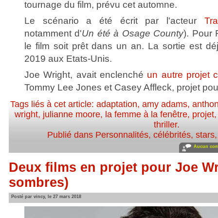
tournage du film, prévu cet automne.
Le scénario a été écrit par l'acteur
Tr
notamment d'
Un été à Osage County
). Pour 
le film soit prêt dans un an. La sortie est d
2019 aux Etats-Unis.
Joe Wright, avait enclenché
un autre projet c
Tommy Lee Jones et Casey Affleck, projet pour 
Tags liés à cet article:
adaptation
,
amy adams
,
antho
wright
,
julianne moore
,
la femme à la fenêtre
,
projet
thriller
.
Publié dans
Personnalités, célébrités, stars
Aucun com
Deux films en projet pour Joe W
sombres)
Posté par vincy, le 27 mars 2018