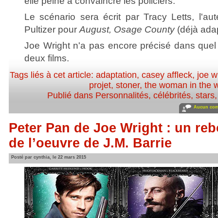
elle peine à convaincre les policiers.
Le scénario sera écrit par Tracy Letts, l'au
Pultizer pour
August, Osage County
(déjà ada
Joe Wright n'a pas encore précisé dans quel o
deux films.
Tags liés à cet article:
adaptation
,
casey affleck
,
joe w
projet
,
stoner
,
the woman in the 
Publié dans
Personnalités, célébrités, stars
Aucun com
Peter Pan de Joe Wright : un reb
de l’oeuvre de J.M. Barrie
Posté par cynthia, le 22 mars 2015