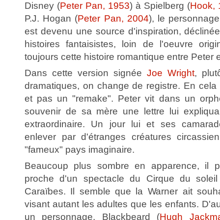
Disney (
Peter Pan, 1953
) à Spielberg (
Hook, 
P.J. Hogan (
Peter Pan, 2004
), le personnage
est devenu une source d'inspiration, déclinée
histoires fantaisistes, loin de l'oeuvre origi
toujours cette histoire romantique entre Peter
Dans cette version signée
Joe Wright
, plu
dramatiques, on change de registre. En cela 
et pas un "remake". Peter vit dans un orph
souvenir de sa mère une lettre lui expliquan
extraordinaire. Un jour lui et ses camarad
enlever par d'étranges créatures circassie
"fameux" pays imaginaire.
Beaucoup plus sombre en apparence, il pa
proche d'un spectacle du Cirque du solei
Caraïbes. Il semble que la Warner ait souha
visant autant les adultes que les enfants. D'au
un personnage, Blackbeard (
Hugh Jackm