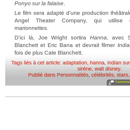
Ponyo sur la falaise
.
Le film sera adapté d'une production théâtral
Angel Theater Company, qui utilise e
marionnettes.
D'ici là, Joe Wright sortira
Hanna
, avec 
Blanchett et Eric Bana et devrait filmer
Indi
fois de plus Cate Blanchett.
Tags liés à cet article:
adaptation
,
hanna
,
indian s
sirène
,
walt disney
.
Publié dans
Personnalités, célébrités, stars
Commentair