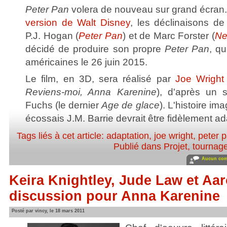
Peter Pan
volera de nouveau sur grand écran.
version de Walt Disney
, les déclinaisons de
P.J. Hogan (
Peter Pan
) et de Marc Forster (
Ne
décidé de produire son propre
Peter Pan
, qu
américaines le 26 juin 2015.
Le film, en 3D, sera réalisé par
Joe Wright
Reviens-moi, Anna Karenine
), d'après un 
Fuchs (le dernier
Age de glace
). L'histoire im
écossais J.M. Barrie devrait être fidèlement a
Tags liés à cet article:
adaptation
,
joe wright
,
peter 
Publié dans
Projet, tournag
Aucun com
Keira Knightley, Jude Law et Aa
discussion pour Anna Karenine
Posté par vincy, le 18 mars 2011