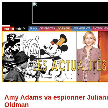
FILMS
CELEBRITES
DOSSIERS
EVENEMENTS
ENTREVUES
Amy Adams va espionner Julian
Oldman