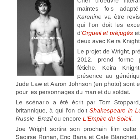
Chef d'oeuvre littér
maintes fois adap
Karenine
va être revis
qui l'on doit les exce
d'
Orgueil et préjugés
et
deux avec Keira Knight
Le projet de Wright, pr
2012, prend forme p
fétiche, Keira Knigh
présence au générique
Jude Law et Aaron Johnson (en photo) sont en
pour les personnages du mari et du soldat.
Le scénario a été écrit par Tom Stoppard
britannique, à qui l'on doit
Shakespeare in L
Russie, Brazil
ou encore
L'Empire du Soleil
.
Joe Wright sortira son prochain film cett
Saoirse Ronan, Eric Bana et Cate Blanchett, c