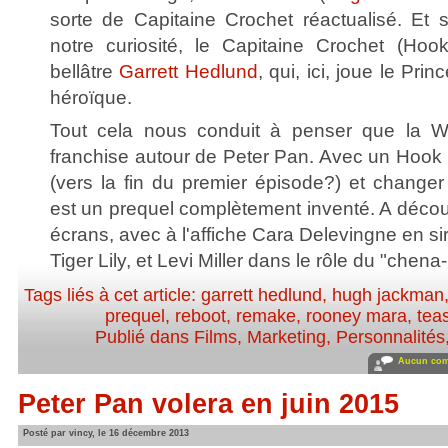
sorte de Capitaine Crochet réactualisé. Et s
notre curiosité, le Capitaine Crochet (Hoo
bellâtre
Garrett Hedlund
, qui, ici, joue le Pr
héroïque.
Tout cela nous conduit à penser que la W
franchise autour de Peter Pan. Avec un Hook 
(vers la fin du premier épisode?) et changer
est un prequel complètement inventé. A découvri
écrans, avec à l'affiche Cara Delevingne en s
Tiger Lily, et Levi Miller dans le rôle du "chena
Tags liés à cet article:
garrett hedlund
,
hugh jackman
prequel
,
reboot
,
remake
,
rooney mara
,
tea
Publié dans
Films
,
Marketing
,
Personnalités,
Aucun com
Peter Pan volera en juin 2015
Posté par vincy, le 16 décembre 2013