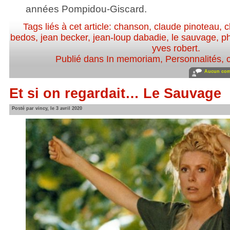
années Pompidou-Giscard.
Tags liés à cet article:
chanson
,
claude pinoteau
,
c
bedos
,
jean becker
,
jean-loup dabadie
,
le sauvage
,
ph
yves robert
.
Publié dans
In memoriam
,
Personnalités, c
Aucun com
Et si on regardait… Le Sauvage
Posté par vincy, le 3 avril 2020