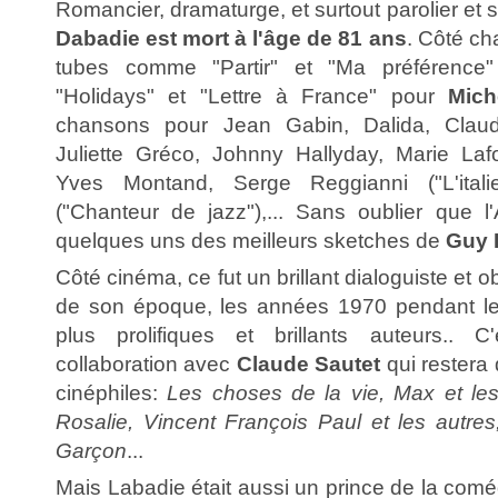
Romancier, dramaturge, et surtout parolier et 
Dabadie est mort à l'âge de 81 ans
. Côté ch
tubes comme "Partir" et "Ma préférenc
"Holidays" et "Lettre à France" pour
Mich
chansons pour Jean Gabin, Dalida, Claud
Juliette Gréco, Johnny Hallyday, Marie Lafor
Yves Montand, Serge Reggianni ("L'itali
("Chanteur de jazz"),... Sans oublier que 
quelques uns des meilleurs sketches de
Guy 
Côté cinéma, ce fut un brillant dialoguiste et
de son époque, les années 1970 pendant les
plus prolifiques et brillants auteurs.. 
collaboration avec
Claude Sautet
qui restera
cinéphiles:
Les choses de la vie, Max et les f
Rosalie, Vincent François Paul et les autres
Garçon
...
Mais Labadie était aussi un prince de la com