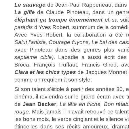
Le sauvage
de Jean-Paul Rappeneau, dans u
La gifle
de Claude Pinoteau, dans un genre 
éléphant ça trompe énormément
et sa sui
paradis
d'Yves Robert, summum de la comédie
Avec Yves Robert, la collaboration a été r
Salut l'artiste, Courage fuyons, Le bal des ca
avec Pinoteau dans des genres plus vari
septième cible)
. Labadie a aussi écrit des
Broca, François Truffaut, Francis Girod, a
Clara et les chics types
de Jacques Monnet
comme un requiem à son style.
Si son talent s'étiole à partir des années 8
cinéma, il reviendra sur le grand écran avec t
de
Jean Becker
,
La tête en friche, Bon réta
rouge
. Mais jamais il n'avait retrouvé ce talent 
les bons mots, le verbe cinglant et le silence v
étincelles dans ses récits amoureux, drama