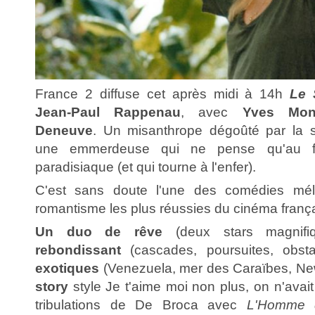
France 2 diffuse cet après midi à 14h
Le 
Jean-Paul Rappenau
, avec
Yves Mon
Deneuve
. Un misanthrope dégoûté par la so
une emmerdeuse qui ne pense qu'au f
paradisiaque (et qui tourne à l'enfer).
C'est sans doute l'une des comédies mél
romantisme les plus réussies du cinéma frança
Un duo de rêve
(deux stars magnifi
rebondissant
(cascades, poursuites, obsta
exotiques
(Venezuela, mer des Caraïbes, New
story
style Je t'aime moi non plus, on n'avai
tribulations de De Broca avec
L'Homme 