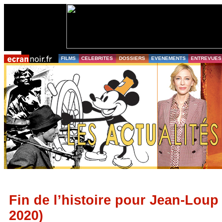
FILMS
CELEBRITES
DOSSIERS
EVENEMENTS
ENTREVUES
Fin de l’histoire pour Jean-Loup
2020)