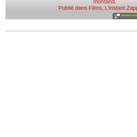
montand
.
Publié dans
Films
,
L'instant Zap
Aucun com