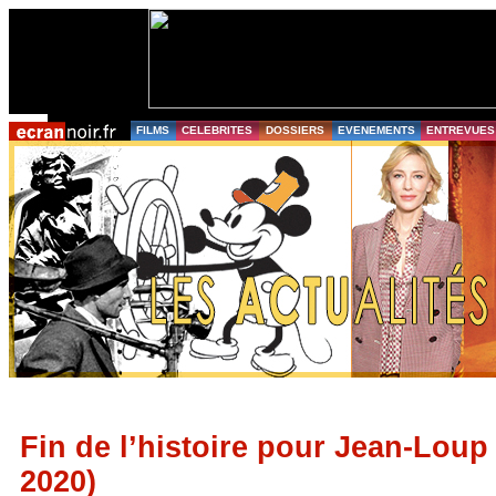
FILMS
CELEBRITES
DOSSIERS
EVENEMENTS
ENTREVUES
Fin de l’histoire pour Jean-Loup
2020)