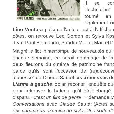
il se cons
"technicie
tourné en
également
u
Lino Ventura
puisque l'acteur est à l'affiche
côtés, on retrouve Leo Gordon et Sylva Kos
Jean-Paul Belmondo, Sandra Milo et Marcel Da
Malgré le flot ininterrompu de nouveautés qui
chaque semaine, ce serait dommage de fai
deux fleurons du cinéma de patrimoine franç
parce qu'ils sont l'occasion de (re)découv
jeunesse" de Claude Sautet
les prémisses d
L'arme à gauche
, polar, raconte l'enquête 
pour retrouver le bateau qu'il était chargé 
disparu. "
C'est un film de genre
?" demande Mi
Conversations avec Claude Sautet
(Actes su
pris comme un exercice de style. Une sorte d'a