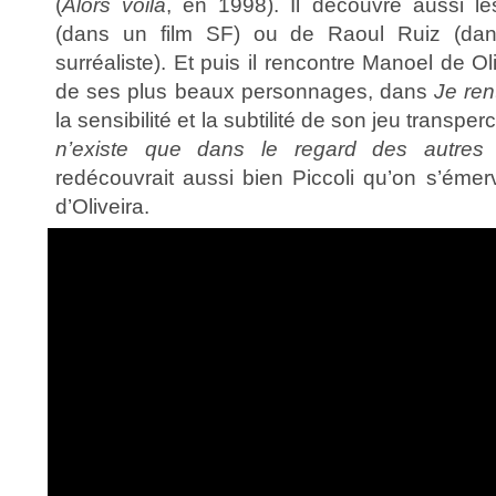
(
Alors voilà
, en 1998). Il découvre aussi les
(dans un film SF) ou de Raoul Ruiz (da
surréaliste). Et puis il rencontre Manoel de Oliv
de ses plus beaux personnages, dans
Je ren
la sensibilité et la subtilité de son jeu transpe
n’existe que dans le regard des autre
redécouvrait aussi bien Piccoli qu’on s’émerv
d’Oliveira.