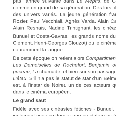
pas l’année suivante dans
Le Mépris
, de G
comme un grand de sa génération. Dès lors, i
des univers variés. La jeune génération fr
Rozier, Paul Vecchiali, Agnès Varda, Alain Cav
Alain Resnais, Nadine Trintignant, les cinéa
Bunuel et Costa-Gavras, les grands noms du
Clément, Henri-Georges Clouzot) ou le cinéma i
couramment la langue.
De cette époque on retient alors
Compartiments
Les Demoiselles de Rochefort
,
Benjamin o
puceau, La
chamade, et bien sur son passag
L’étau.
S’il n’a pas le statut de star d’un Bel
est, à l’instar de Noiret, un de ces acteurs
dans le cinéma européen.
Le grand saut
Fidèle avec ses cinéastes fétiches - Bunuel, F
justement avec ce dernier que sa stature va év