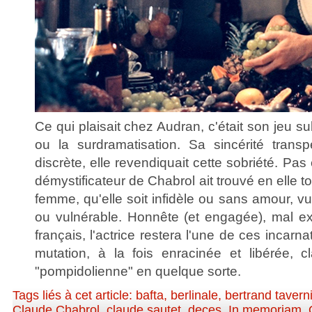
Ce qui plaisait chez Audran, c'était son jeu sub
ou la surdramatisation. Sa sincérité transpe
discrète, elle revendiquait cette sobriété. Pa
démystificateur de Chabrol ait trouvé en elle to
femme, qu'elle soit infidèle ou sans amour, vu
ou vulnérable. Honnête (et engagée), mal ex
français, l'actrice restera l'une de ces incar
mutation, à la fois enracinée et libérée, 
"pompidolienne" en quelque sorte.
Tags liés à cet article:
bafta
,
berlinale
,
bertrand tavern
Claude Chabrol
,
claude sautet
,
deces
,
In memoriam
,