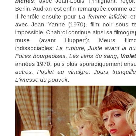
biches
, avec Jean-Louis Trintignant, reço
Berlin. Audran est enfin remarquée comme actr
Il l'enrôle ensuite pour
La femme infidèle
et
avec Jean Yanne (1970), film noir sous t
impossible. Chabrol continue ainsi sa filmogr
muse (avant Huppert): Meurs filmo
indissociables:
La rupture, Juste avant la nu
Folies bourgeoises, Les liens du sang,
Viole
années 1970, puis plus sporadiquement ens
autres, Poulet au vinaigre, Jours tranquill
L'ivresse du pouvoir
.