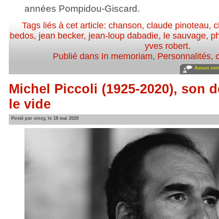
années Pompidou-Giscard.
Tags liés à cet article:
chanson
,
claude pinoteau
,
c
bedos
,
jean becker
,
jean-loup dabadie
,
le sauvage
,
ph
yves robert
.
Publié dans
In memoriam
,
Personnalités, c
Aucun com
Michel Piccoli (1925-2020), son 
le vide
Posté par vincy, le 18 mai 2020