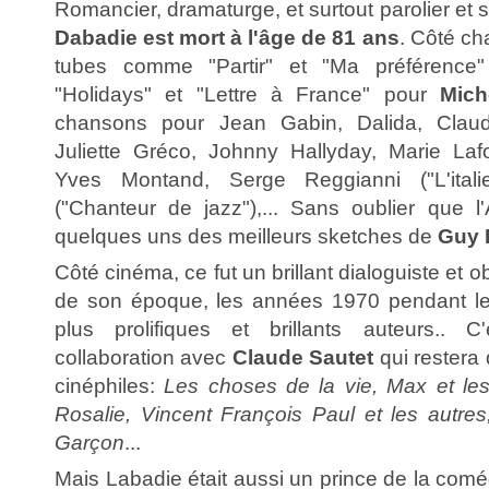
Romancier, dramaturge, et surtout parolier et 
Dabadie est mort à l'âge de 81 ans
. Côté ch
tubes comme "Partir" et "Ma préférenc
"Holidays" et "Lettre à France" pour
Mich
chansons pour Jean Gabin, Dalida, Claud
Juliette Gréco, Johnny Hallyday, Marie Lafor
Yves Montand, Serge Reggianni ("L'itali
("Chanteur de jazz"),... Sans oublier que 
quelques uns des meilleurs sketches de
Guy 
Côté cinéma, ce fut un brillant dialoguiste et
de son époque, les années 1970 pendant les
plus prolifiques et brillants auteurs.. 
collaboration avec
Claude Sautet
qui restera
cinéphiles:
Les choses de la vie, Max et les f
Rosalie, Vincent François Paul et les autres
Garçon
...
Mais Labadie était aussi un prince de la com