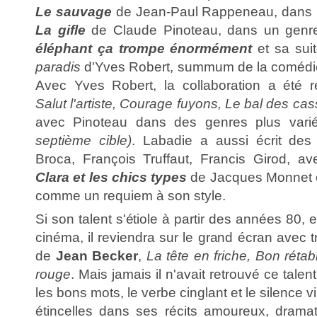
Le sauvage
de Jean-Paul Rappeneau, dans u
La gifle
de Claude Pinoteau, dans un genre 
éléphant ça trompe énormément
et sa sui
paradis
d'Yves Robert, summum de la comédie
Avec Yves Robert, la collaboration a été r
Salut l'artiste, Courage fuyons, Le bal des ca
avec Pinoteau dans des genres plus vari
septième cible)
. Labadie a aussi écrit des
Broca, François Truffaut, Francis Girod, a
Clara et les chics types
de Jacques Monnet
comme un requiem à son style.
Si son talent s'étiole à partir des années 8
cinéma, il reviendra sur le grand écran avec t
de
Jean Becker
,
La tête en friche, Bon réta
rouge
. Mais jamais il n'avait retrouvé ce talent 
les bons mots, le verbe cinglant et le silence v
étincelles dans ses récits amoureux, drama