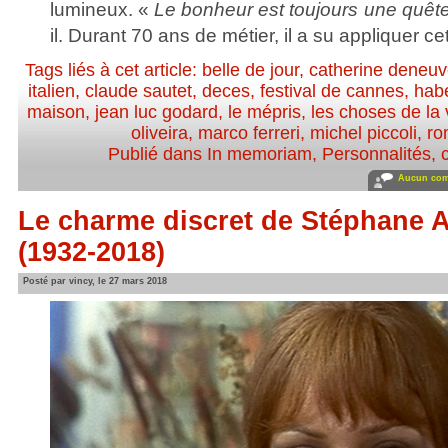
lumineux. «
Le bonheur est toujours une quêt
il. Durant 70 ans de métier, il a su appliquer cet
Tags liés à cet article:
belle de jour
,
catherine deneu
italien
,
claude sautet
,
deces
,
festival de cannes
,
hab
maison
,
jean luc godard
,
le mépris
,
les choses de la 
oliveira
,
marco ferreri
,
michel piccoli
,
ro
Publié dans
In memoriam
,
Personnalités, c
Aucun com
Le charme discret de Stéphane 
(1932-2018)
Posté par vincy, le 27 mars 2018