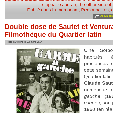
stephane audran
,
the other side of
Publié dans
In memoriam
,
Personnalités, c
Aucun com
Double dose de Sautet et Ventura
Filmothèque du Quartier latin
Posté par MpM, le 10 mars 2017
Ciné Sorb
habitués 
précieuses e
cette semain
Quartier lati
Claude Sau
numérique r
gauche
(196
risques
, son 
1960 (en réa