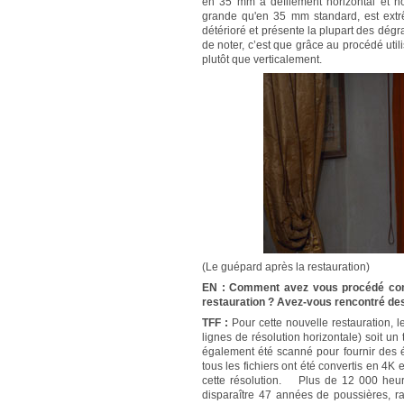
en 35 mm à défilement horizontal et no
grande qu'en 35 mm standard, est extrê
détérioré et présente la plupart des dégr
de noter, c’est que grâce au procédé util
plutôt que verticalement.
(Le guépard après la restauration)
EN : Comment avez vous procédé concr
restauration ? Avez-vous rencontré des
TFF :
Pour cette nouvelle restauration, 
lignes de résolution horizontale) soit un
également été scanné pour fournir des él
tous les fichiers ont été convertis en 4K 
cette résolution. Plus de 12 000 heure
disparaître 47 années de poussières, r