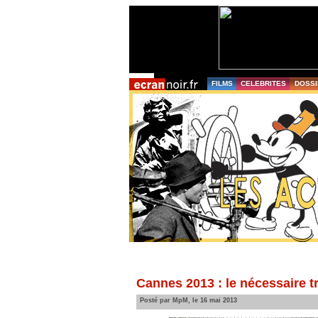
FILMS
CELEBRITES
DOSSI
Cannes 2013 : le nécessaire tr
Posté par MpM, le 16 mai 2013