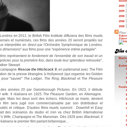
décem
2009
2009
2008
2008
2008
Flux 
dres en 2012, le British Film Institute diffusera des films muets
S'abon
S'abon
erisés et numérisés, ces films des années 20 seront projetés sur
 interprétée en direct par l'Orchestre Symphonique de Londres.
es dimensions
" aux films pour une "
expérience intime partagée
".
ilms représentent le fondement de l'ensemble de son travail et un
Busin
récier, pour la première fois, dans toute leur splendeur retrouvée
",
eather Stewart.
Evén
la campagne
Rescue the Hitchcock 9
, en partenariat avec The Film
ation de la presse étrangère à Hollywood (qui organise les Golden
é pour "sauver"
The Lodger
,
The Ring
,
Blackmail
et
The Pleasure
Festi
 des années 20 par Gaisnborough Pictures. En 1923, il débute
r wife
. Il réalisera en 1925
The Pleasure Garden
, en Allemagne.
gle
. Mais les deux sont des échecs. Hitchcock se marie, devient
e film sera jugé non commercialisable par son distributeur et
blic et critique. D'autres films muets suivront :
Downhill
et
Easy
fait des scénarios du studio et s'en va chez British International
's Wife
,
Champagne
et
The Manxman
. Dès 1929 avec
Blackmail
, il
éalisera le premier film parlant britannique...