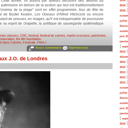
Cette année, on pourra par ailleurs découvrir des œuvres du
2018
patrimoine en dehors de la section qui leur est traditionnellement
2018
cinéma de la plage" sont en effet programmés
Jour de fête
de
2018
l
de Buster Keaton,
Les Oiseaux
d'Alfred Hitchcock
ou encore
novem
tant de preuves, en images, qu'il est indispensable de poursuivre
juillet
ogie ou esprit de chapelle, la politique de sauvegarde systématique
févrie
octobr
nnes classics
,
CNC
,
festival
,
festival de cannes
,
martin scorsese
,
patrimoine
,
juin 2
estauration
,
the film foundation
.
janvie
ié dans
Cannes
,
Festivals
,
Films
|
|
sept
Aucun commentaire
Exprimez-vous
2015
décem
aux J.O. de Londres
2014
2014
2013
2013
2013
novem
juillet
févrie
octobr
juin 2
janvie
|
sept
2010