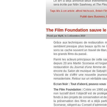
Le BFI a déjà annoncé deux événements
sera écrite par Nitin Sawhney, et
The Ple
Tags liés à cet article:
alfred hitchcock
,
British Fil
Publié dans
Business
,
The Film Foundation sauve l
Posté par MpM, le 1 décembre 2010
Grâce aux techniques de restauration m
semblent presque plus beaux qu'ils ne l'é
sons se cache souvent un travail de titan
les grands films du passé.
Parmi les acteurs principaux de cette 
depuis 20 ans Martin Scorsese et l'organi
restauration du
Journal d'une femme de
encore du
Salon de musique
de Satyajit 
Visconti de s'offrir une nouvelle jeun
remasterisée. Retour sur un véritable sa
Ecran Noir : Tout d’abord, pouvez-vous
The Film Foundation :
Créée en 1990 pa
non lucratif dont l’objectif est de prot
fonds à des projets de conservation et de
la préservation des films et a déjà par
Scorsese, siègent au Conseil d’adminis