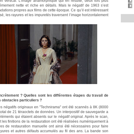
n vertical. L’image anamorphique qui en résulte, deux fois plus
mement nette et riche en détails. Mais le négatif de 1963 s’est
adations propres aux films de cette époque. Ce qu’il est intéressant
isé, les rayures et les impuretés traversent l’image horizontalement
ètement ? Quelles sont les différentes étapes du travail de
 obstacles particuliers ?
les négatifs originaux en "Technirama" ont été scannés à 8K (8000
 total de 21 téraoctets de données. Un interpositif de sauvegarde a
éments qui étaient absents sur le négatif original. Après le scan,
et les finitions de la restauration ont été réalisées numériquement à
s de restauration manuelle ont ainsi été nécessaires pour faire
ayures et autres défauts accumulés au fil des ans. La bande son