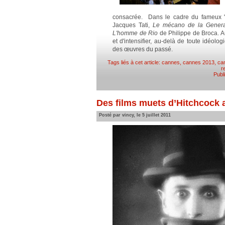
consacrée. Dans le cadre du fameux "
Jacques Tati,
Le mécano de la Genera
L'homme de Rio
de Philippe de Broca. Au
et d'intensifier, au-delà de toute idéol
des œuvres du passé.
Tags liés à cet article:
cannes
,
cannes 2013
,
ca
r
Publ
Des films muets d’Hitchcock 
Posté par vincy, le 5 juillet 2011