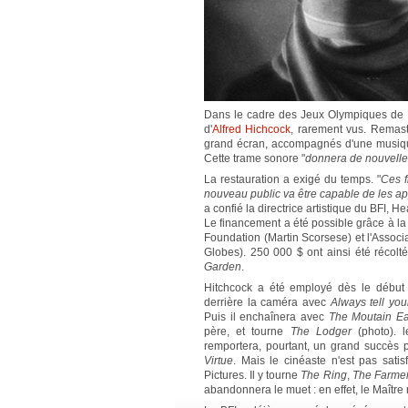
Dans le cadre des Jeux Olympiques de Lon
d'
Alfred Hichcock
, rarement vus. Remast
grand écran, accompagnés d'une musique
Cette trame sonore "
donnera de nouvell
La restauration a exigé du temps. "
Ces f
nouveau public va être capable de les app
a confié la directrice artistique du BFI, H
Le financement a été possible grâce à 
Foundation (Martin Scorsese) et l'Associ
Globes). 250 000 $ ont ainsi été récolt
Garden
.
Hitchcock a été employé dès le début
derrière la caméra avec
Always tell you
Puis il enchaînera avec
The Moutain Ea
père, et tourne
The Lodger
(photo). l
remportera, pourtant, un grand succès pu
Virtue
. Mais le cinéaste n'est pas satis
Pictures. Il y tourne
The Ring
,
The Farmer
abandonnera le muet : en effet, le Maître r