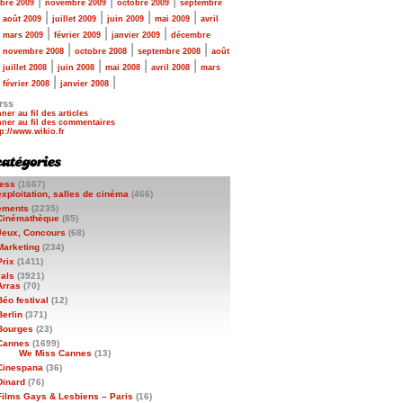
|
|
|
bre 2009
novembre 2009
octobre 2009
septembre
|
|
|
|
|
août 2009
juillet 2009
juin 2009
mai 2009
avril
|
|
|
|
mars 2009
février 2009
janvier 2009
décembre
|
|
|
|
novembre 2008
octobre 2008
septembre 2008
août
|
|
|
|
|
juillet 2008
juin 2008
mai 2008
avril 2008
mars
|
|
|
février 2008
janvier 2008
rss
ner au fil des articles
ner au fil des commentaires
ess
(1667)
exploitation, salles de cinéma
(466)
ements
(2235)
Cinémathèque
(85)
Jeux, Concours
(68)
Marketing
(234)
Prix
(1411)
vals
(3921)
Arras
(70)
Béo festival
(12)
Berlin
(371)
Bourges
(23)
Cannes
(1699)
We Miss Cannes
(13)
Cinespana
(36)
Dinard
(76)
Films Gays & Lesbiens – Paris
(16)