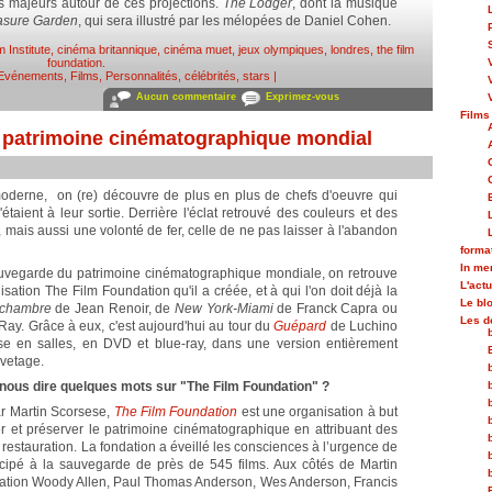
 majeurs autour de ces projections.
The Lodger
, dont la musique
asure Garden
, qui sera illustré par les mélopées de Daniel Cohen.
m Institute
,
cinéma britannique
,
cinéma muet
,
jeux olympiques
,
londres
,
the film
foundation
.
Evénements
,
Films
,
Personnalités, célébrités, stars
|
Aucun commentaire
Exprimez-vous
Films
e patrimoine cinématographique mondial
oderne, on (re) découvre de plus en plus de chefs d'oeuvre qui
taient à leur sortie. Derrière l'éclat retrouvé des couleurs et des
, mais aussi une volonté de fer, celle de ne pas laisser à l'abandon
forma
In m
sauvegarde du patrimoine cinématographique mondiale, on retrouve
L'actu
sation The Film Foundation qu'il a créée, et à qui l'on doit déjà la
Le bl
 chambre
de Jean Renoir, de
New York-Miami
de Franck Capra ou
Les d
Ray. Grâce à eux, c'est aujourd'hui au tour du
Guépard
de Luchino
esse en salles, en DVD et blue-ray, dans une version entièrement
uvetage.
 nous dire quelques mots sur "The Film Foundation" ?
r Martin Scorsese,
The Film Foundation
est une organisation à but
éger et préserver le patrimoine cinématographique en attribuant des
 restauration. La fondation a éveillé les consciences à l’urgence de
ticipé à la sauvegarde de près de 545 films. Aux côtés de Martin
tration Woody Allen, Paul Thomas Anderson, Wes Anderson, Francis