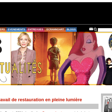
ERS
EVENEMENTS
ENTREVUES
ECRANNOART
BLOGS
avail de restauration en pleine lumière