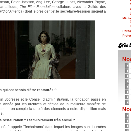
Hanson, Peter Jackson, Ang Lee, George Lucas, Alexander Payne,
ar ailleurs,
The Film Foundation
collabore avec la Guilde des
ild of America
) dont le président et le secrétaire-trésorier siègent à
Médi
Person
Proje
Nos
 qui ont besoin d’être restaurés ?
in Scorsese et le Conseil d’administration, la fondation passe en
e année par les archives et décide de la meilleure manière de
Nos
prenons en compte la rareté des éléments à notre disposition mais
de.
 restauration ? Etait-il vraiment très abimé ?
rocédé appelé "Technirama" dans lequel les images sont tournées