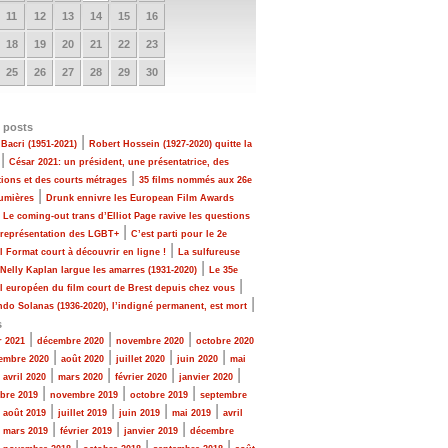
11
12
13
14
15
16
18
19
20
21
22
23
25
26
27
28
29
30
 posts
|
Bacri (1951-2021)
Robert Hossein (1927-2020) quitte la
|
César 2021: un président, une présentatrice, des
|
tions et des courts métrages
35 films nommés aux 26e
|
Lumières
Drunk ennivre les European Film Awards
|
Le coming-out trans d’Elliot Page ravive les questions
|
 représentation des LGBT+
C’est parti pour le 2e
|
al Format court à découvrir en ligne !
La sulfureuse
|
 Nelly Kaplan largue les amarres (1931-2020)
Le 35e
|
al européen du film court de Brest depuis chez vous
|
do Solanas (1936-2020), l’indigné permanent, est mort
s
|
|
|
r 2021
décembre 2020
novembre 2020
octobre 2020
|
|
|
|
embre 2020
août 2020
juillet 2020
juin 2020
mai
|
|
|
|
|
avril 2020
mars 2020
février 2020
janvier 2020
|
|
|
bre 2019
novembre 2019
octobre 2019
septembre
|
|
|
|
|
août 2019
juillet 2019
juin 2019
mai 2019
avril
|
|
|
|
mars 2019
février 2019
janvier 2019
décembre
|
|
|
|