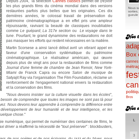
Depuis 2004, la sélection
Cannes classics
permet de (re)voir
les plus grands films du cinéma mondial dans des versions
Nous su
restaurées parfois plus belles que les originales. Ces dix
sorties
gueule e
dernières années, le colossal travail de préservation du
patrimoine cinématographique a en effet pris une ampleur
réjouissante, ravivant la beauté de classiques inoubliables
comme
Le guépard
,
La 317e section
ou
Le voyage dans le
lune
. Pourtant, le grand dynamisme des restaurations ne doit
pas masquer les efforts qui restent nécessaires en la matière.
adap
Martin Scorsese a ainsi lancé début avril un vibrant appel en
faveur d'une conservation systématique du patrimoine
Box 
cinématographique. Le réalisateur américain, qui œuvre
cannes
depuis plus de vingt ans pour la restauration de films comme
métra
Journal d'une femme de chambre
de Jean Renoir,
New York-
fes
Miami
de Franck Capra ou encore
Salon de musique
de
Satyajit Ray via l'organisation The Film Foundation, réclame un
renforcement de l'engagement national envers la restauration
can
et la conservation des films.
politiq
"
Nous devons insister sur la culture visuelle dans les écoles
",
Bros
 besoin de comprendre que toutes les images ne sont pas là pour
yez. Nous devons leur apprendre à comprendre la différence entre
développement de leur humanité et de leur intelligence, et les
quelque chose
."
L
gie numérique, qui permet de numériser des centaines de films, le
axi driver
a réaffirmé la nécessité de "
tout préserver
" : blockbusters,
3
ers de nos poètes et de nos écrivains, du jazz et du blues, nous