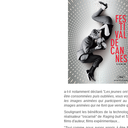
a-t-il notamment déclaré."
Les jeunes ont
être consommées puis oubliées, vous vo
les images animées qui participent au 
images animées qui ne font que vendre 
Soulignant les bénéfices de la technolo
réalisateur "oscarisé" de
Raging bull
et
T
films d'auteur, films expérimentaux...
"
Tout comme nous avons appris à être fi