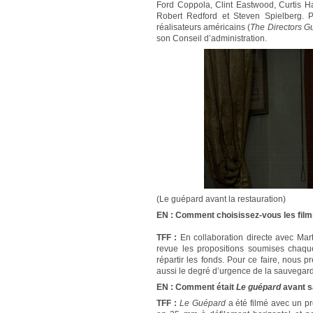
Ford Coppola, Clint Eastwood, Curtis 
Robert Redford et Steven Spielberg. P
réalisateurs américains (
The Directors Gu
son Conseil d’administration.
(Le guépard avant la restauration)
EN : Comment choisissez-vous les films
TFF :
En collaboration directe avec Mart
revue les propositions soumises chaqu
répartir les fonds. Pour ce faire, nous 
aussi le degré d’urgence de la sauvegar
EN : Comment était
Le guépard
avant sa
TFF :
Le Guépard
a été filmé avec un p