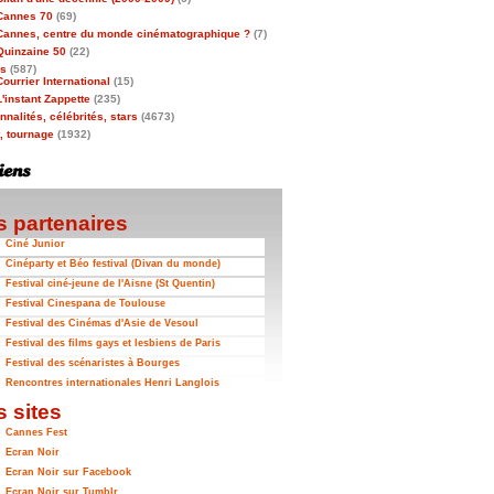
Cannes 70
(69)
Cannes, centre du monde cinématographique ?
(7)
Quinzaine 50
(22)
as
(587)
Courrier International
(15)
L'instant Zappette
(235)
nalités, célébrités, stars
(4673)
t, tournage
(1932)
 partenaires
Ciné Junior
Cinéparty et Béo festival (Divan du monde)
Festival ciné-jeune de l'Aisne (St Quentin)
Festival Cinespana de Toulouse
Festival des Cinémas d'Asie de Vesoul
Festival des films gays et lesbiens de Paris
Festival des scénaristes à Bourges
Rencontres internationales Henri Langlois
 sites
Cannes Fest
Ecran Noir
Ecran Noir sur Facebook
Ecran Noir sur Tumblr