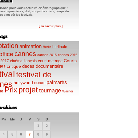
ivons pour vous l'actualité cinématographique :
, avant-premières, dvd, coups de coeur, coups de
t bien sûr les festivals.
[ en savoir plus ]
tation
animation
berlinale
Berlin
cannes
office
cannes 2015
cannes 2016
Courts
court metrage
 2017
cinéma français
ges
deces
documentaire
critique
tival
festival de
palmarès
nes
hollywood
oscars
projet
Prix
tournage
ue
Warner
Ma
Me
J
V
S
D
1
2
4
5
6
7
8
9