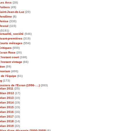
Les Arcs
(28)
Poitiers
(49)
Saint-Jean-de-Luz
(20)
Vendôme
(8)
Venise
(330)
Vesoul
(115)
(5191)
Actualité, société
(546)
Avant-premières
(319)
Courts métrages
(554)
Critiques
(550)
Ecran Rose
(20)
L'instant court
(168)
L'instant vintage
(66)
tion
(59)
emoriam
(400)
 de l'équipe
(61)
og
(173)
ossiers de l'Ecran (1996-….)
(283)
bilan 2011
(25)
Bilan 2012
(17)
bilan 2013
(10)
bilan 2014
(19)
bilan 2015
(15)
bilan 2016
(16)
bilan 2017
(15)
bilan 2018
(14)
bilan 2019
(22)
Bilan d'une décennie (2000-2009)
(6)