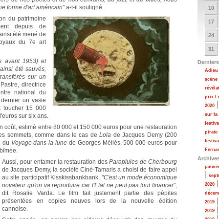
ne forme d'art américain
" a-t-il souligné.
10
ion
du patrimoine
17
ment depuis de
ainsi été mené de
24
oyaux du 7e art
31
s avant 1953) et
Derniers
ainsi été sauvés,
Adieu 
transférés sur un
scène
Pastre, directrice
révéla
ntre national du
prix 
 dernier un vaste
2020
t toucher 15 000
sur la
'euros sur six ans.
festiv
n coût, estimé entre 80 000 et 150 000 euros pour une restauration
pirate
e des sommets, comme dans le cas de
Lola
de Jacques Demy (200
festiv
ou du
Voyage dans la lune
de Georges Méliès, 500 000 euros pour
 abîmée.
Fernan
Archive
Aussi, pour entamer la restauration des
Parapluies de Cherbourg
janvie
de Jacques Demy, la société Ciné-Tamaris a choisi de faire appel
|
sept
au site participatif Kisskissbankbank. "
C'est un mode économique
novateur qu'on va reproduire car l'Etat ne peut pas tout financer
",
2020
dit Rosalie Varda. Le film fait justement partie des pépites
décem
présentées en copies neuves lors de la nouvelle édition
2019
cannoise.
2019