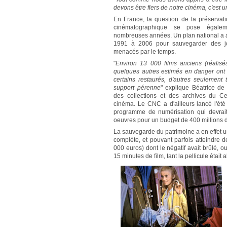
devons être fiers de notre cinéma, c'est u
En France, la question de la préservat
cinématographique se pose égale
nombreuses années. Un plan national a 
1991 à 2006 pour sauvegarder des j
menacés par le temps.
"
Environ 13 000 films anciens (réalisé
quelques autres estimés en danger ont 
certains restaurés, d'autres seulement 
support pérenne
" explique Béatrice de 
des collections et des archives du Ce
cinéma. Le CNC a d'ailleurs lancé l'été
programme de numérisation qui devrai
oeuvres pour un budget de 400 millions d
La sauvegarde du patrimoine a en effet u
complète, et pouvant parfois atteindr
000 euros) dont le négatif avait brûlé, 
15 minutes de film, tant la pellicule était