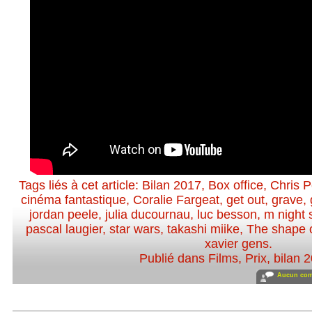
Tags liés à cet article:
Bilan 2017
,
Box office
,
Chris 
cinéma fantastique
,
Coralie Fargeat
,
get out
,
grave
,
jordan peele
,
julia ducournau
,
luc besson
,
m night
pascal laugier
,
star wars
,
takashi miike
,
The shape o
xavier gens
.
Publié dans
Films
,
Prix
,
bilan 
Aucun com