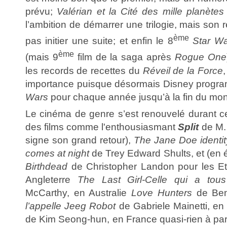
prévu;
Valérian et la Cité des mille planètes
l’ambition de démarrer une trilogie, mais son r
ème
pas initier une suite; et enfin le 8
Star Wa
ème
(mais 9
film de la saga après
Rogue One
les records de recettes du
Réveil de la Force
importance puisque désormais Disney prog
Wars
pour chaque année jusqu’à la fin du mo
Le cinéma de genre s’est renouvelé durant 
des films comme l'enthousiasmant
Split
de M.
signe son grand retour),
The Jane Doe identit
comes at night
de Trey Edward Shults, et (en é
Birthdead
de Christopher Landon pour les Etat
Angleterre
The Last Girl-Celle qui a tou
McCarthy, en Australie
Love Hunters
de Ben
l’appelle Jeeg Robot
de Gabriele Mainetti, e
de Kim Seong-hun, en France quasi-rien à pa