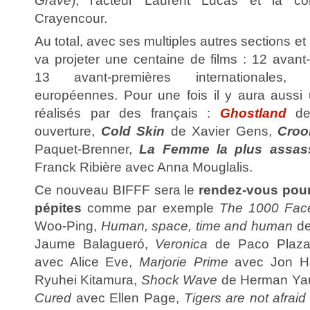
Grave
), l’acteur Laurent Lucas et la c
Crayencour.
Au total, avec ses multiples autres sections et 
va projeter une centaine de films : 12 avant
13 avant-premières internationales,
européennes. Pour une fois il y aura aussi
réalisés par des français :
Ghostland
de 
ouverture,
Cold Skin
de Xavier Gens,
Croo
Paquet-Brenner,
La Femme la plus assas
Franck Ribière avec Anna Mouglalis.
Ce nouveau BIFFF sera le
rendez-vous pour
pépites
comme par exemple
The 1000 Face
Woo-Ping,
Human, space, time and human
de
Jaume Balagueró,
Veronica
de Paco Plaz
avec Alice Eve,
Marjorie Prime
avec Jon 
Ryuhei Kitamura,
Shock Wave
de Herman Yau
Cured
avec Ellen Page,
Tigers are not afraid