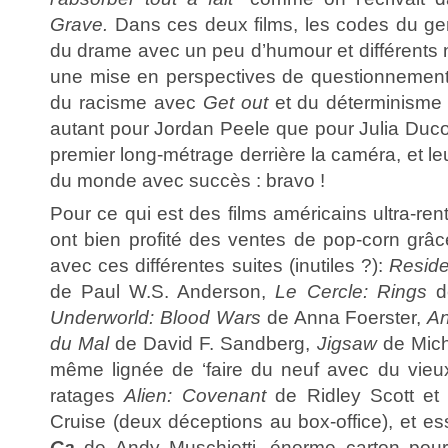
Grave.
Dans ces deux films, les codes du ge
du drame avec un peu d’humour et différents ni
une mise en perspectives de questionnement
du racisme avec
Get out
et du déterminism
autant pour Jordan Peele que pour Julia Ducour
premier long-métrage derrière la caméra, et leur
du monde avec succès : bravo !
Pour ce qui est des films américains ultra-ren
ont bien profité des ventes de pop-corn grâce
avec ces différentes suites (inutiles ?):
Reside
de Paul W.S. Anderson,
Le Cercle: Rings
de
Underworld: Blood Wars
de Anna Foerster,
An
du Mal
de David F. Sandberg,
Jigsaw
de Mich
même lignée de ‘faire du neuf avec du vieux’
ratages
Alien: Covenant
de Ridley Scott e
Cruise (deux déceptions au box-office), et es
Ça
de Andy Muschietti, énorme carton pour