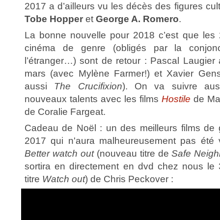
2017 a d’ailleurs vu les décès des figures cu
Tobe Hopper
et
George A. Romero
.
La bonne nouvelle pour 2018 c’est que les 
cinéma de genre (obligés par la conjonct
l’étranger…) sont de retour : Pascal Laugie
mars (avec Mylène Farmer!) et Xavier G
aussi
The Crucifixion
). On va suivre auss
nouveaux talents avec les films
Hostile
de Mat
de Coralie Fargeat.
Cadeau de Noël : un des meilleurs films de
2017 qui n'aura malheureusement pas été v
Better watch out
(nouveau titre de
Safe Neig
sortira en directement en dvd chez nous le
titre
Watch out
) de
Chris Peckover :