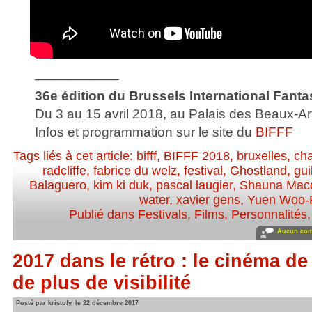
___________
36e édition du Brussels International Fantas
Du 3 au 15 avril 2018, au Palais des Beaux-Ar
Infos et programmation sur le site du
BIFFF
Tags liés à cet article:
bifff
,
BIFFF 2018
,
bruxelles
,
cha
radcliffe
,
fabrice du welz
,
festival
,
Ghostland
,
gui
Balaguero
,
kim ki duk
,
pascal laugier
,
Shauna Mac
water
,
xavier gens
,
Yuen Woo-
Publié dans
Festivals
,
Films
,
Personnalités, 
Aucun com
2017 dans le rétro : le cinéma d
de plus de visibilité
Posté par kristofy, le 22 décembre 2017