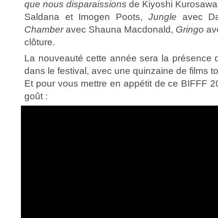
que nous disparaissions
de Kiyoshi Kurosawa
Saldana et Imogen Poots,
Jungle
avec Dan
Chamber
avec Shauna Macdonald,
Gringo
av
clôture.
La nouveauté cette année sera la présence 
dans le festival, avec une quinzaine de films 
Et pour vous mettre en appétit de ce BIFFF 2
goût :