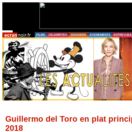
FILMS
CELEBRITES
DOSSIERS
EVENEMENTS
ENTREVUES
Guillermo del Toro en plat princ
2018