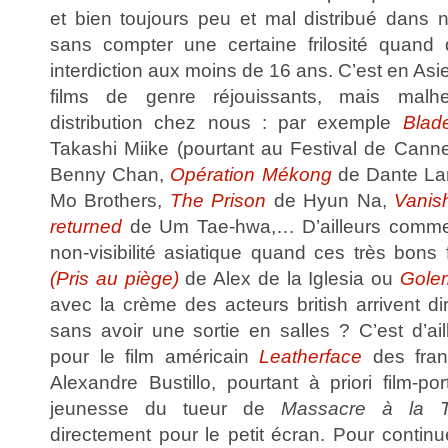
et bien toujours peu et mal distribué dans 
sans compter une certaine frilosité quan
interdiction aux moins de 16 ans. C’est en Asie 
films de genre réjouissants, mais malh
distribution chez nous : par exemple
Blad
Takashi Miike (pourtant au Festival de Cann
Benny Chan,
Opération Mékong
de Dante L
Mo Brothers,
The Prison
de Hyun Na,
Vanis
returned
de Um Tae-hwa,… D’ailleurs commen
non-visibilité asiatique quand ces très bons
(Pris au piège)
de Alex de la Iglesia ou
Golem
avec la crème des acteurs british arrivent d
sans avoir une sortie en salles ? C’est d’a
pour le film américain
Leatherface
des fran
Alexandre Bustillo, pourtant à priori film-po
jeunesse du tueur de
Massacre à la T
directement pour le petit écran. Pour continue