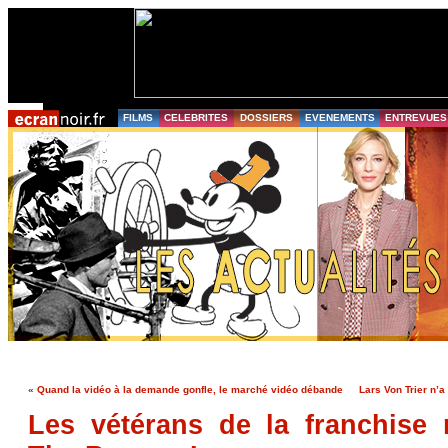
FILMS
CELEBRITES
DOSSIERS
EVENEMENTS
ENTREVUES
«
Quand la vidéo à la demande gonfle, le marché vidéo débande
Lars Von Trier n’
Les vétérans de la franchise