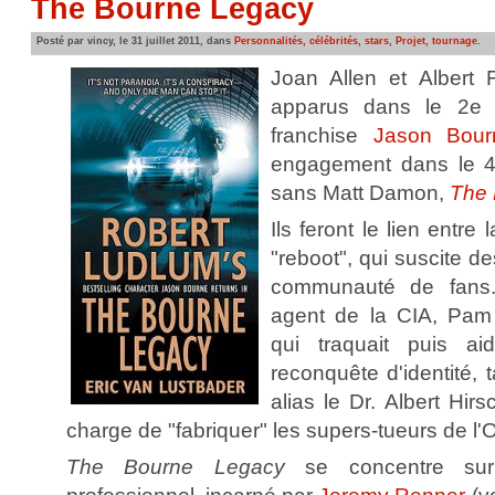
The Bourne Legacy
Posté par vincy, le 31 juillet 2011, dans
Personnalités, célébrités, stars
,
Projet, tournage
.
Joan Allen et Albert 
apparus dans le 2e 
franchise
Jason Bour
engagement dans le 4e
sans Matt Damon,
The 
Ils feront le lien entre 
"reboot", qui suscite d
communauté de fans
agent de la CIA, Pam
qui traquait puis a
reconquête d'identité, 
alias le Dr. Albert Hir
charge de "fabriquer" les supers-tueurs de l'
The Bourne Legacy
se concentre su