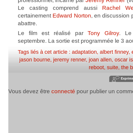
professionnel, incarné par
Jeremy Renner
(v
Le casting comprend aussi
Rachel We
certainement
Edward Norton
, en discussion 
abattre.
Le film est réalisé par
Tony Gilroy
. Le
septembre. La sortie est programmée le 3 a
Tags liés à cet article :
adaptation
,
albert finney
,
jason bourne
,
jeremy renner
,
joan allen
,
oscar i
reboot
,
suite
,
the 
Exprim
Vous devez être
connecté
pour publier un comme