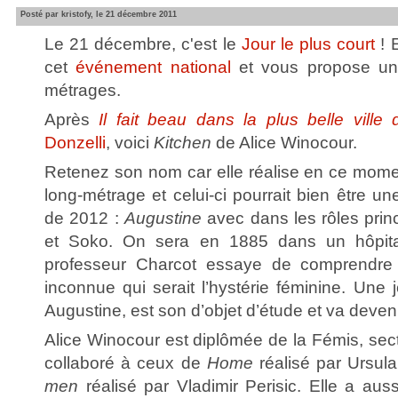
Posté par kristofy, le 21 décembre 2011
Le 21 décembre, c'est le
Jour le plus court
! 
cet
événement national
et vous propose un
métrages.
Après
Il fait beau dans la plus belle vill
Donzelli
, voici
Kitchen
de Alice Winocour.
Retenez son nom car elle réalise en ce mom
long-métrage et celui-ci pourrait bien être un
de 2012 :
Augustine
avec dans les rôles pri
et Soko. On sera en 1885 dans un hôpit
professeur Charcot essaye de comprendre
inconnue qui serait l’hystérie féminine. Une
Augustine, est son d’objet d’étude et va deven
Alice Winocour est diplômée de la Fémis, secti
collaboré à ceux de
Home
réalisé par Ursul
men
réalisé par Vladimir Perisic. Elle a aus