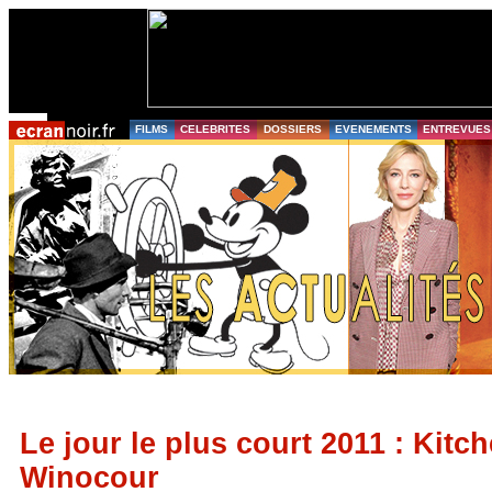
FILMS
CELEBRITES
DOSSIERS
EVENEMENTS
ENTREVUES
Le jour le plus court 2011 : Kitc
Winocour