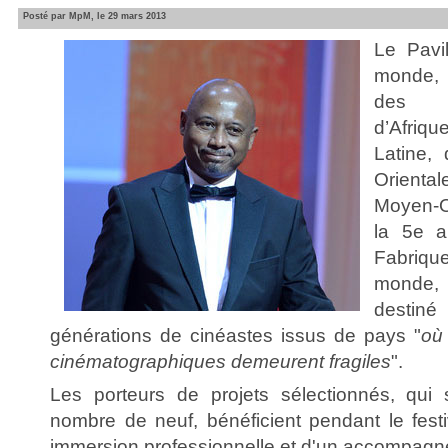
Posté par MpM, le 29 mars 2013
Le Pavi
monde, 
des c
d’Afriqu
Latine,
Orienta
Moyen-O
la 5e a
Fabriq
monde
desti
générations de cinéastes issus de pays "
où 
cinématographiques demeurent fragiles
".
Les porteurs de projets sélectionnés, qui
nombre de neuf, bénéficient pendant le fes
immersion professionnelle et d'un accompag