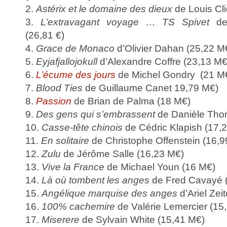
2.
Astérix et le domaine des dieux
de Louis Cl
3.
L’extravagant voyage … TS Spivet
de 
(26,81 €)
4.
Grace de Monaco
d’Olivier Dahan (25,22 M
5.
Eyjafjallojokull
d’Alexandre Coffre (23,13 M€
6.
L’écume des jours
de Michel Gondry (21 M
7.
Blood Ties
de Guillaume Canet 19,79 M€)
8.
Passion
de Brian de Palma (18 M€)
9.
Des gens qui s’embrassent
de Danièle Tho
10.
Casse-tête chinois
de Cédric Klapish (17,
11.
En solitaire
de Christophe Offenstein (16,9
12.
Zulu
de Jérôme Salle (16,23 M€)
13.
Vive la France
de Michael Youn (16 M€)
14.
Là où tombent les anges
de Fred Cavayé 
15.
Angélique marquise des anges
d’Ariel Zei
16.
100% cachemire
de Valérie Lemercier (15
17.
Miserere
de Sylvain White (15,41 M€)