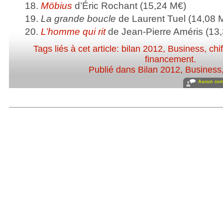
18.
Möbius
d’Éric Rochant (15,24 M€)
19.
La grande boucle
de Laurent Tuel (14,08 
20.
L’homme qui rit
de Jean-Pierre Améris (13
Tags liés à cet article:
bilan 2012
,
Business
,
chi
financement
.
Publié dans
Bilan 2012
,
Business
Aucun com