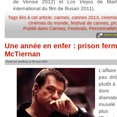
de Venise 2012) et
Los Viejos
de Marti
international du film de Busan 2011).
Tags liés à cet article:
cannes
,
cannes 2013
,
cinema
cinémas du monde
,
festival de cannes
,
pr
Publié dans
Cannes
,
Festivals
,
Personnalités
Aucun com
Une année en enfer : prison fer
McTiernan
Posté par geoffroy, le 29 mars 2013
L’affair
pas drô
plutôt 
dont 
dramati
muselé 
plus